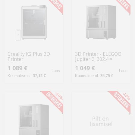
Creality K2 Plus 3D
3D Printer - ELEGOO
Printer
Jupiter 2, 302.4 ×
161.98 × 300 mm, 14-
1 089 €
1 049 €
Inch 16K LCD
Laos
Laos
Kuumakse al.
37,12 €
Kuumakse al.
35,75 €
-10%
-10%