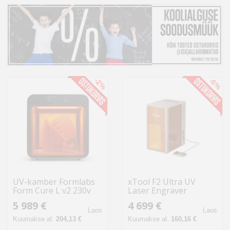
Kodu
&
aed
Ilu
&
-2%
-6%
tervis
Sport
&
hobi
Mänguasjad
UV-kamber Formlabs
xTool F2 Ultra UV
Form Cure L v2 230v
Laser Engraver
Auto
5 989 €
4 699 €
Laos
Laos
Kuumakse al.
204,13 €
Kuumakse al.
160,16 €