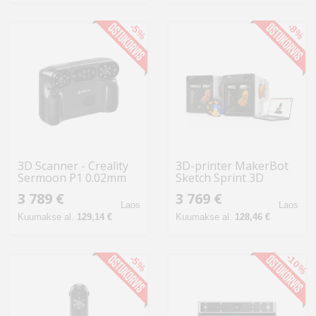
-5%
-8%
3D Scanner - Creality
3D-printer MakerBot
Sermoon P1 0.02mm
Sketch Sprint 3D
Accuracy Hybrid
Classroom Bundle -
3 789 €
3 769 €
System
komplekt 2 printeriga
Laos
Laos
Kuumakse al.
129,14 €
Kuumakse al.
128,46 €
-10%
-5%