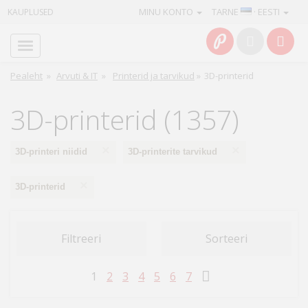
MINU KONTO
TARNE
· EESTI
KAUPLUSED
Avaleht
Info
Pealeht
»
Arvuti & IT
»
Printerid ja tarvikud
»
3D-printerid
Teenused
3D-printerid (1357)
Kaamerad
×
×
3D-printeri niidid
3D-printerite tarvikud
Fotokaubad
×
3D-printerid
Arvuti
&
Filtreeri
Sorteeri
IT
1
2
3
4
5
6
7
Elektroonika