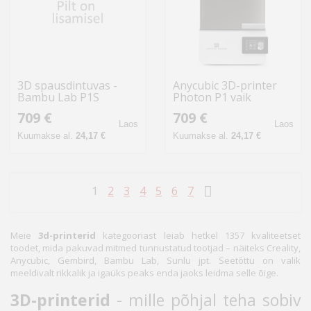
3D spausdintuvas -
Anycubic 3D-printer
Bambu Lab P1S
Photon P1 vaik
Combo
709 €
709 €
Laos
Laos
Kuumakse al.
24,17 €
Kuumakse al.
24,17 €
1
2
3
4
5
6
7
Meie
3d-printerid
kategooriast leiab hetkel 1357 kvaliteetset
toodet, mida pakuvad mitmed tunnustatud tootjad – näiteks Creality,
Anycubic, Gembird, Bambu Lab, Sunlu jpt. Seetõttu on valik
meeldivalt rikkalik ja igaüks peaks enda jaoks leidma selle õige.
3D-printerid
- mille põhjal teha sobiv