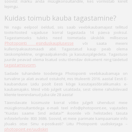
soovist märku anda müügikonsultandile, kes vormistab kiirelt
lepingu.
Kuidas toimub kauba tagastamine?
Nii nagu eelpool öeldud, siis saab veebikaubamajast tellitud
toote/tooted vajaduse korral tagastada 14 päeva jooksul.
Tagastamiseks tuleks need toimetada ükskõik millisesse
Photopointi esinduskauplusesse
või saata meieni
kulleri/pakiautomaadi abil. Tagastatud kaup peab olema
täiskomplektne, originaalpakendis ja kasutusjälgedeta. Tagastuse
juurde peavad olema lisatud ostu tõendav dokument ning täidetud
tagastamisvorm
.
Sadade tuhandete toodetega Photopointi veebikaubamaja on
turvaline ja alati avatud ostukoht, mis tituleeriti 2016. aastal Eesti E-
kaubanduse Liidu poolt Eesti kõige kasutajasõbralikumaks e-
kaubamajaks. Meid võib julgelt usaldada, sest oleme rahulolevaid
kliente teenindanud juba üle 28 aasta!
Täiendavate küsimuste korral võtke julgelt ühendust meie
müügikonsultantidega e-maili teel info@photopoint.ee, vajutades
“Kuidas saame Sind aidata?” ikoonile või helistades tasuta
infotelefonile: 800 3686. Soovid, et meie parimate kampaaniate info
jõuaks otse Sinu e-postkasti? Liitu Photopointi uudiskirjaga –
photopoint.ee/uudiskiri