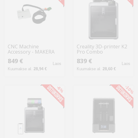
CNC Machine
Creality 3D-printer K2
Accessory - MAKERA
Pro Combo
Carvera 4-Axis Module
849 €
839 €
Nema17 2400 RPM
Laos
Laos
0.01° Precision
Kuumakse al.
28,94 €
Kuumakse al.
28,60 €
-10%
-6%