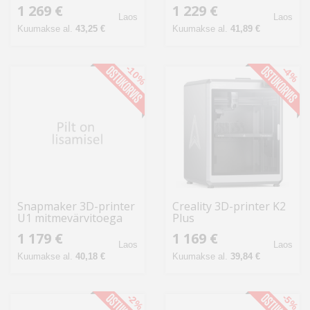
1 269 €
1 229 €
Laos
Laos
Kuumakse al.
43,25 €
Kuumakse al.
41,89 €
-10%
-4%
Snapmaker 3D-printer
Creality 3D-printer K2
U1 mitmevärvitoega
Plus
1 179 €
1 169 €
Laos
Laos
Kuumakse al.
40,18 €
Kuumakse al.
39,84 €
-2%
-5%