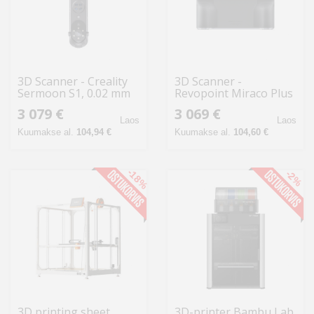
3D Scanner - Creality
3D Scanner -
Sermoon S1, 0.02 mm
Revopoint Miraco Plus
Accuracy, 90 FPS
48MP RGB Camera,
3 079 €
3 069 €
Photogrammetric
Laos
Laos
Metrology, High
Kuumakse al.
104,94 €
Kuumakse al.
104,60 €
Precision Black
-18%
-2%
3D printing sheet
3D-printer Bambu Lab