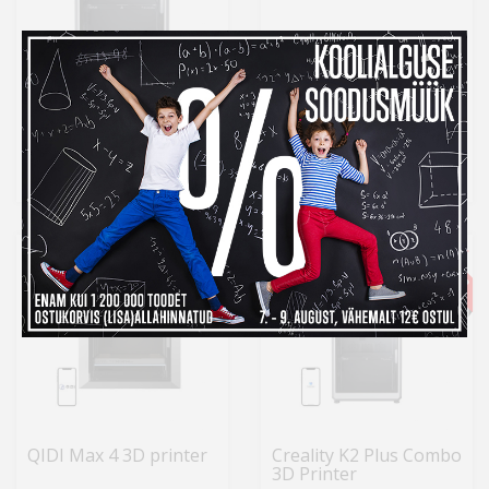
Creality 3D-printer K2
Bambu Lab 3D-printer
Plus komplekt
P2S Combo
1 369 €
1 349 €
Laos
Laos
Kuumakse al.
46,66 €
Kuumakse al.
45,98 €
-8%
-6%
QIDI Max 4 3D printer
Creality K2 Plus Combo
3D Printer