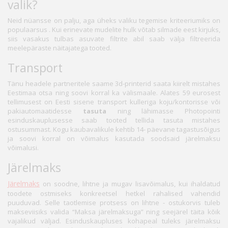
valik?
Neid nüansse on palju, aga üheks valiku tegemise kriteeriumiks on
populaarsus . Kui erinevate mudelite hulk võtab silmade eest kirjuks,
siis vasakus tulbas asuvate filtrite abil saab välja filtreerida
meelepäraste näitajatega tooted.
Transport
Tänu headele partneritele saame 3d-printerid saata kiirelt mistahes
Eestimaa otsa ning soovi korral ka välismaale. Alates 59 eurosest
tellimusest on Eesti sisene transport kulleriga koju/kontorisse või
pakiautomaatidesse
tasuta
ning lähimasse Photopointi
esinduskauplusesse saab tooted tellida tasuta mistahes
ostusummast. Kogu kaubavalikule kehtib 14- päevane tagastusõigus
ja soovi korral on võimalus kasutada soodsaid järelmaksu
võimalusi.
Järelmaks
Järelmaks
on soodne, lihtne ja mugav lisavõimalus, kui ihaldatud
toodete ostmiseks konkreetsel hetkel rahalised vahendid
puuduvad. Selle taotlemise protsess on lihtne - ostukorvis tuleb
makseviisiks valida “Maksa järelmaksuga” ning seejärel täita kõik
vajalikud väljad. Esinduskaupluses kohapeal tuleks järelmaksu