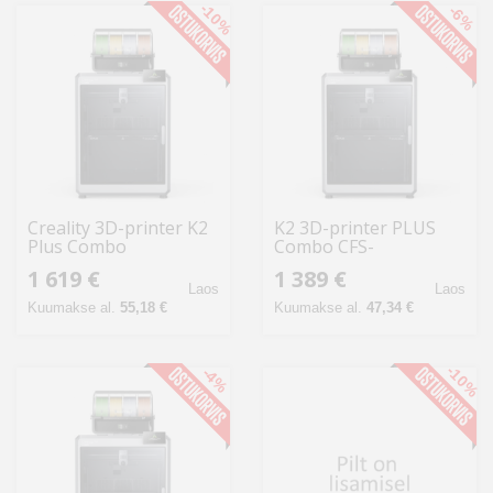
-10%
-6%
Creality 3D-printer K2
K2 3D-printer PLUS
Plus Combo
Combo CFS-
süsteemiga 4
1 619 €
1 389 €
filamendipesaga
Laos
Laos
Kuumakse al.
55,18 €
Kuumakse al.
47,34 €
-10%
-4%