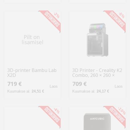
-2%
-5%
3D-printer Bambu Lab
3D Printer - Creality K2
X2D
Combo, 260 × 260 ×
260 mm, 600 mm/sec,
719 €
709 €
Multi-Color
Laos
Laos
Kuumakse al.
24,51 €
Kuumakse al.
24,17 €
-10%
-4%