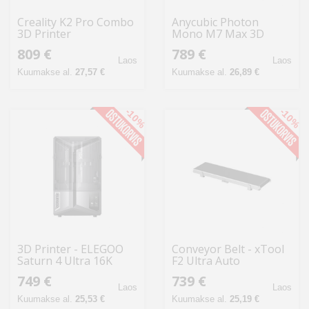
Creality K2 Pro Combo
Anycubic Photon
3D Printer
Mono M7 Max 3D
Printer
809 €
789 €
Laos
Laos
Kuumakse al.
27,57 €
Kuumakse al.
26,89 €
-10%
-10%
3D Printer - ELEGOO
Conveyor Belt - xTool
Saturn 4 Ultra 16K
F2 Ultra Auto
150mm/h AI Camera
Streamline™ 220x500
749 €
739 €
mm Black
Laos
Laos
Kuumakse al.
25,53 €
Kuumakse al.
25,19 €