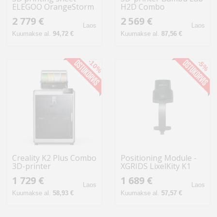
ELEGOO OrangeStorm
H2D Combo
Giga
2 779 €
2 569 €
Laos
Laos
Kuumakse al.
94,72 €
Kuumakse al.
87,56 €
-10%
-5%
Creality K2 Plus Combo
Positioning Module -
3D-printer
XGRIDS LixelKity K1
RTK centimeter-level
1 729 €
1 689 €
accuracy
Laos
Laos
Kuumakse al.
58,93 €
Kuumakse al.
57,57 €