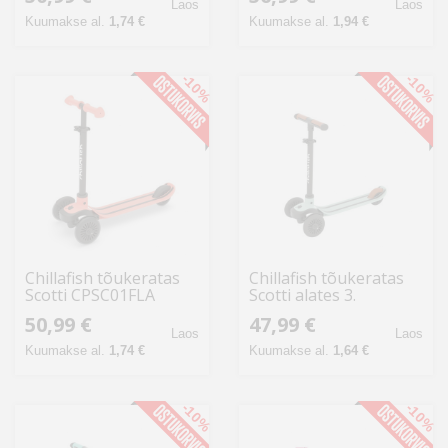
eluaastast, tumesinine
Laos
Laos
Kuumakse al.
1,74 €
Kuumakse al.
1,94 €
-10%
-10%
Chillafish tõukeratas
Chillafish tõukeratas
Scotti CPSC01FLA
Scotti alates 3.
alates 3. eluaastast,
eluaastast, breeze
50,99 €
47,99 €
flamingo
Laos
Laos
Kuumakse al.
1,74 €
Kuumakse al.
1,64 €
-10%
-10%