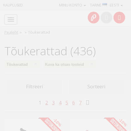
MINU KONTO
TARNE
· EESTI
KAUPLUSED
Avaleht
Info
Pealeht
»
»
Tõukerattad
Teenused
Tõukerattad (436)
Kaamerad
×
×
Tõukerattad
Kuva ka otsas tooteid
Fotokaubad
Filtreeri
Sorteeri
Arvuti
&
1
2
3
4
5
6
7
IT
Elektroonika
-10%
-10%