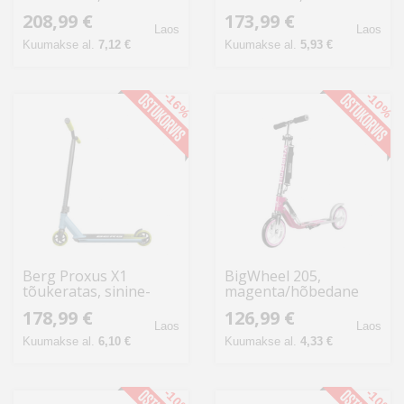
neoon
oranž
208,99 €
173,99 €
Laos
Laos
Kuumakse al.
7,12 €
Kuumakse al.
5,93 €
-16%
-10%
Berg Proxus X1
BigWheel 205,
tõukeratas, sinine-
magenta/hõbedane
laimiroheline
178,99 €
126,99 €
Laos
Laos
Kuumakse al.
6,10 €
Kuumakse al.
4,33 €
-10%
-10%