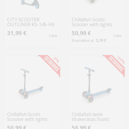
CITY SCOOTER
Chillafish Scotti
OUTLINER KS-145-HX
Scooter with lights
tõukeratas
Mint
31,99 €
50,99 €
Laos
Laos
Kuumakse al.
1,74 €
-10%
-2%
Chillafish Scotti
Chillafish laste
Scooter with lights
tõukeratas Scotti
Navy
valgustusega alates 3.
50,99 €
56,99 €