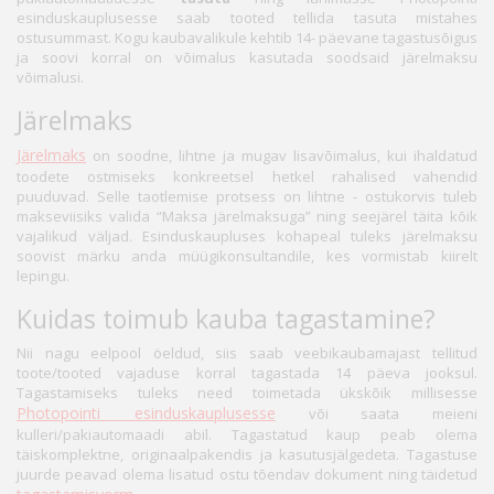
esinduskauplusesse saab tooted tellida tasuta mistahes
ostusummast. Kogu kaubavalikule kehtib 14- päevane tagastusõigus
ja soovi korral on võimalus kasutada soodsaid järelmaksu
võimalusi.
Järelmaks
Järelmaks
on soodne, lihtne ja mugav lisavõimalus, kui ihaldatud
toodete ostmiseks konkreetsel hetkel rahalised vahendid
puuduvad. Selle taotlemise protsess on lihtne - ostukorvis tuleb
makseviisiks valida “Maksa järelmaksuga” ning seejärel täita kõik
vajalikud väljad. Esinduskaupluses kohapeal tuleks järelmaksu
soovist märku anda müügikonsultandile, kes vormistab kiirelt
lepingu.
Kuidas toimub kauba tagastamine?
Nii nagu eelpool öeldud, siis saab veebikaubamajast tellitud
toote/tooted vajaduse korral tagastada 14 päeva jooksul.
Tagastamiseks tuleks need toimetada ükskõik millisesse
Photopointi esinduskauplusesse
või saata meieni
kulleri/pakiautomaadi abil. Tagastatud kaup peab olema
täiskomplektne, originaalpakendis ja kasutusjälgedeta. Tagastuse
juurde peavad olema lisatud ostu tõendav dokument ning täidetud