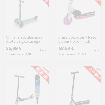
Chillafish tõukeratas
Classic Scooter - Razor
Scotti valgustusega
S Spark Sport Kids
alates 3. eluaastast,
Foldable Black, Pink
56,99 €
68,99 €
mündiroheline
Laos
Laos
Kuumakse al.
1,94 €
Kuumakse al.
2,35 €
-10%
-3%