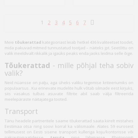
1
2
3
4
5
6
7
Meie
tõukerattad
kategooriast leiab hetkel 436 kvaliteetset toodet,
mida pakuvad mitmed tunnustatud tootjad – näiteks jpt. Seetõttu on
valik meeldivalt rikkalik ja igaüks peaks enda jaoks leidma selle õige.
Tõukerattad
- mille põhjal teha sobiv
valik?
Neid nüansse on palju, aga üheks valiku tegemise kriteeriumiks on
populaarsus . Kui erinevate mudelite hulk võtab silmade eest kirjuks,
siis vasakus tulbas asuvate filtrite abil saab välja filtreerida
meelepäraste näitajatega tooted.
Transport
Tänu headele partneritele saame tõukerattad saata kiirelt mistahes
Eestimaa otsa ning soovi korral ka välismaale. Alates 59 eurosest
tellimusest on Eesti sisene transport kulleriga koju/kontorisse või
pakiautomaatidesse
tasuta
ning lähimasse Photopointi