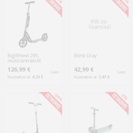
BigWheel 205,
Blink Gray
must/antratsiit
126,99 €
42,99 €
Laos
Laos
Kuumakse al.
4,33 €
Kuumakse al.
1,47 €
-10%
-2%