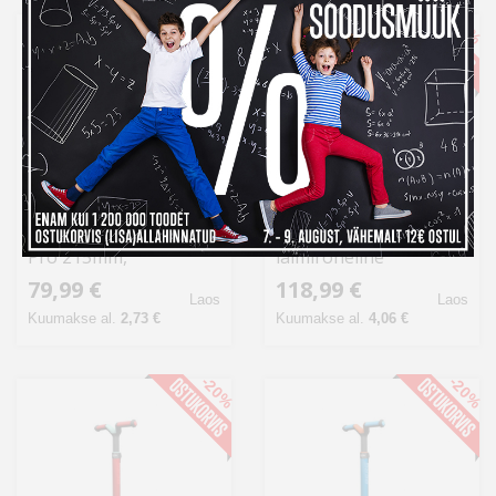
-10%
-20%
Alumiiniumtõukeratas
Berg Nexo tõukeratas,
Pro 215mm,
laimiroheline
must/roosa
79,99 €
118,99 €
Laos
Laos
Kuumakse al.
2,73 €
Kuumakse al.
4,06 €
-20%
-20%