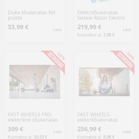
Duke tõukeratas NV
Elektritõukeratas
poiste
lastele Razor Electric
Tekno Scooter
33,99 €
219,99 €
Laos
Laos
Kuumakse al.
7,50 €
-12%
-10%
FAST WHEELS PRO
FAST WHEELS
elektriline tõukeratas
elektritõukeratas
309 €
236,99 €
Laos
Laos
Kuumakse al.
10,53 €
Kuumakse al.
8,08 €