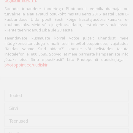
tagastamisvorm
.
Sadade tuhandete toodetega Photopointi veebikaubamaja on
turvaline ja alati avatud ostukoht, mis tituleeriti 2016. aastal Eesti E-
kaubanduse Liidu poolt Eesti kõige kasutajasõbralikumaks e-
kaubamajaks. Meid võib julgelt usaldada, sest oleme rahulolevaid
kliente teenindanud juba üle 28 aasta!
Täiendavate küsimuste korral võtke julgelt ühendust meie
müügikonsultantidega e-maili teel info@photopoint.ee, vajutades
“Kuidas saame Sind aidata?” ikoonile või helistades tasuta
infotelefonile: 800 3686. Soovid, et meie parimate kampaaniate info
jõuaks otse Sinu e-postkasti? Liitu Photopointi uudiskirjaga –
photopoint.ee/uudiskiri
Tooted
Sirvi
Teenused