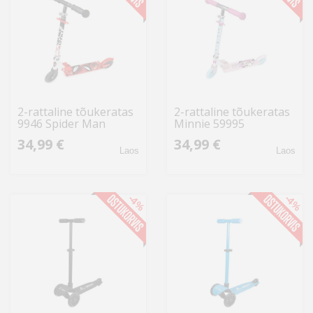
Kodu
&
aed
Ilu
&
2-rattaline tõukeratas
2-rattaline tõukeratas
tervis
9946 Spider Man
Minnie 59995
34,99 €
34,99 €
Laos
Laos
Sport
&
hobi
-4%
-4%
Mänguasjad
Auto