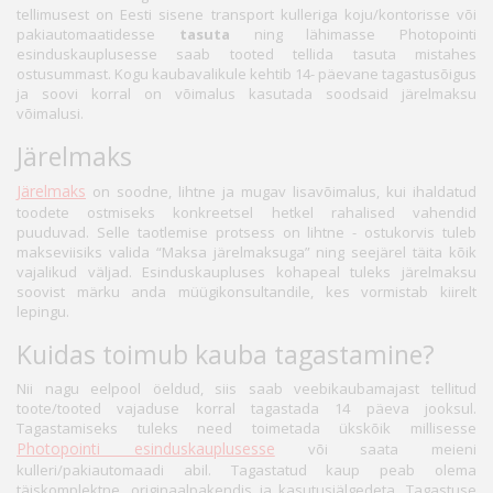
tellimusest on Eesti sisene transport kulleriga koju/kontorisse või
pakiautomaatidesse
tasuta
ning lähimasse Photopointi
esinduskauplusesse saab tooted tellida tasuta mistahes
ostusummast. Kogu kaubavalikule kehtib 14- päevane tagastusõigus
ja soovi korral on võimalus kasutada soodsaid järelmaksu
võimalusi.
Järelmaks
Järelmaks
on soodne, lihtne ja mugav lisavõimalus, kui ihaldatud
toodete ostmiseks konkreetsel hetkel rahalised vahendid
puuduvad. Selle taotlemise protsess on lihtne - ostukorvis tuleb
makseviisiks valida “Maksa järelmaksuga” ning seejärel täita kõik
vajalikud väljad. Esinduskaupluses kohapeal tuleks järelmaksu
soovist märku anda müügikonsultandile, kes vormistab kiirelt
lepingu.
Kuidas toimub kauba tagastamine?
Nii nagu eelpool öeldud, siis saab veebikaubamajast tellitud
toote/tooted vajaduse korral tagastada 14 päeva jooksul.
Tagastamiseks tuleks need toimetada ükskõik millisesse
Photopointi esinduskauplusesse
või saata meieni
kulleri/pakiautomaadi abil. Tagastatud kaup peab olema
täiskomplektne, originaalpakendis ja kasutusjälgedeta. Tagastuse