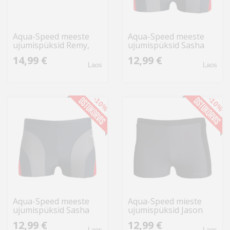
Aqua-Speed meeste
Aqua-Speed meeste
ujumispüksid Remy,
ujumispüksid Sasha
kol.31
336 2407 S, hall-
14,99 €
12,99 €
punane
Laos
Laos
-10%
-10%
Aqua-Speed meeste
Aqua-Speed mieste
ujumispüksid Sasha
ujumispüksid Jason
336 2407, hall-punane
138 3214 S, hall-must-
12,99 €
12,99 €
roheline
Laos
Laos