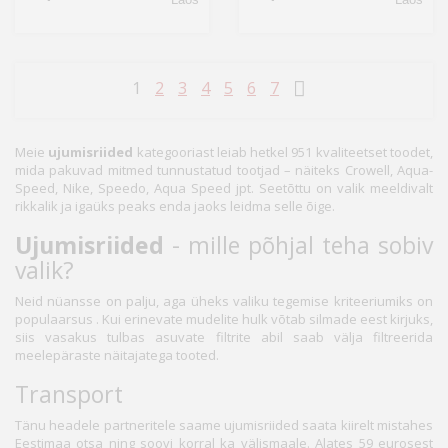
1
2
3
4
5
6
7
Meie
ujumisriided
kategooriast leiab hetkel 951 kvaliteetset toodet,
mida pakuvad mitmed tunnustatud tootjad – näiteks Crowell, Aqua-
Speed, Nike, Speedo, Aqua Speed jpt. Seetõttu on valik meeldivalt
rikkalik ja igaüks peaks enda jaoks leidma selle õige.
Ujumisriided
- mille põhjal teha sobiv
valik?
Neid nüansse on palju, aga üheks valiku tegemise kriteeriumiks on
populaarsus . Kui erinevate mudelite hulk võtab silmade eest kirjuks,
siis vasakus tulbas asuvate filtrite abil saab välja filtreerida
meelepäraste näitajatega tooted.
Transport
Tänu headele partneritele saame ujumisriided saata kiirelt mistahes
Eestimaa otsa ning soovi korral ka välismaale. Alates 59 eurosest