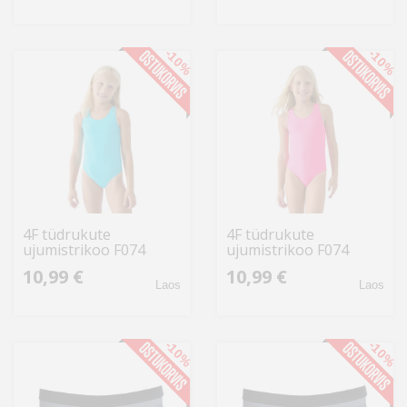
-10%
-10%
4F tüdrukute
4F tüdrukute
ujumistrikoo F074
ujumistrikoo F074
4FJWMM00USWSF074
4FJWMM00USWSF074
10,99 €
10,99 €
48N, neoon-
55N, neoonfuksia
Laos
Laos
türkiissinine
-10%
-10%