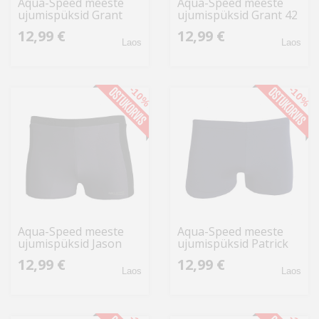
Aqua-Speed meeste
Aqua-Speed meeste
ujumispüksid Grant
ujumispüksid Grant 42
410 42, tumesinine
410, tumesinine
12,99 €
12,99 €
Laos
Laos
-10%
-10%
Aqua-Speed meeste
Aqua-Speed meeste
ujumispüksid Jason
ujumispüksid Patrick
138 3214, hall-must-
04 2855 S, tumesinine
12,99 €
12,99 €
roheline
Laos
Laos