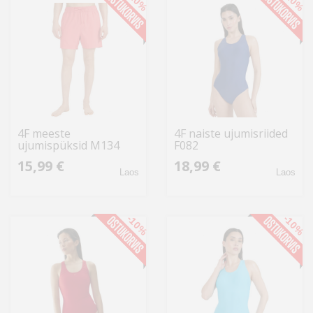
-10%
-10%
4F meeste
4F naiste ujumisriided
ujumispüksid M134
F082
4FWSS25UBDSM134
4FWSS25USWSF082
15,99 €
18,99 €
63S, korallikarva
31S, tumesinine
Laos
Laos
-10%
-10%