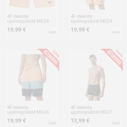
4F meeste
4F meeste
ujumispüksid M024
ujumispüksid M024
4FSS23UBDSM024 31S
4FSS23UBDSM024 31S,
19,99 €
19,99 €
L, tumesinine
tumesinine
Laos
Laos
-12%
-10%
4F meeste
4F meeste
ujumispüksid M024
ujumispüksid M027
4FSS23UBDSM024 64S,
4FWSS24USWTM027
19,99 €
13,99 €
lõheroosa
20S, süsimust
Laos
Laos