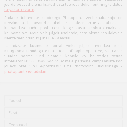
juurde peavad olema lisatud ostu tõendav dokument ning täidetud
tagastamisvorm
.
Sadade tuhandete toodetega Photopointi veebikaubamaja on
turvaline ja alati avatud ostukoht, mis tituleeriti 2016. aastal Eesti E-
kaubanduse Liidu poolt Eesti kõige kasutajasõbralikumaks e-
kaubamajaks. Meid võib julgelt usaldada, sest oleme rahulolevaid
kliente teenindanud juba üle 28 aasta!
Täiendavate küsimuste korral võtke julgelt ühendust meie
müügikonsultantidega e-maili teel info@photopoint.ee, vajutades
“Kuidas saame Sind aidata?” ikoonile või helistades tasuta
infotelefonile: 800 3686. Soovid, et meie parimate kampaaniate info
jõuaks otse Sinu e-postkasti? Liitu Photopointi uudiskirjaga –
photopoint.ee/uudiskiri
Tooted
Sirvi
Teenused