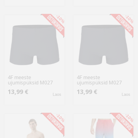
-10%
-10%
4F meeste
4F meeste
ujumispüksid M027
ujumispüksid M027
4FWSS24USWTM027
4FWSS24USWTM027
13,99 €
13,99 €
31S M, tumesinine
31S S, tumesinine
Laos
Laos
-10%
-10%