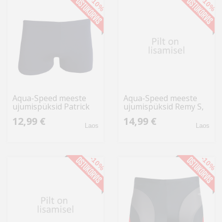
-10%
-10%
Aqua-Speed meeste
Aqua-Speed meeste
ujumispüksid Patrick
ujumispüksid Remy S,
04 2855, tumesinine
kol.31
12,99 €
14,99 €
Laos
Laos
-10%
-10%