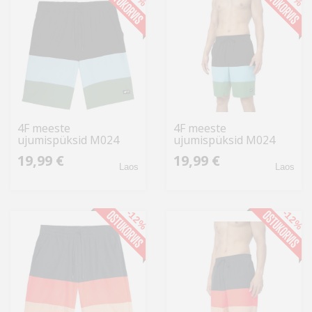
4F meeste
4F meeste
ujumispüksid M024
ujumispüksid M024
4FSS23UBDSM024 20S
4FSS23UBDSM024 20S,
19,99 €
19,99 €
S, süsimust
must
Laos
Laos
-12%
-12%