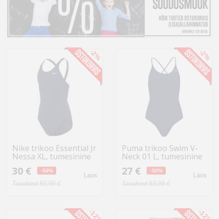
Kodu
&
aed
-2%
-2%
Ilu
&
tervis
Sport
&
hobi
Nike trikoo Essential Jr
Puma trikoo Swim V-
Nessa XL, tumesinine
Neck 01 L, tumesinine
Mänguasjad
(935086)
30 €
27 €
-50%
-50%
Laos
Laos
Tavahind 59,99 €
Tavahind 53,99 €
Auto
-12%
-12%