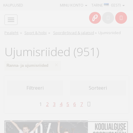
MINU KONTO
TARNE
· EESTI
KAUPLUSED
Avaleht
Info
Pealeht
»
Sport & hobi
»
Spordirõivad & jalatsid
»
Ujumisriided
Teenused
Ujumisriided (951)
Kaamerad
×
Ranna- ja ujumisriided
Fotokaubad
Filtreeri
Sorteeri
Arvuti
&
1
2
3
4
5
6
7
IT
Elektroonika