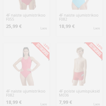
4F naiste ujumistrikoo
4F naiste ujumistrikoo
F055
F082
4FWSS24USWSF055
4FWSS25USWSF082
25,99 €
18,99 €
62S, punane
48S, türkiissinine
Laos
Laos
-10%
-10%
4F naiste ujumistrikoo
4F poiste ujumispüksid
F082
M036
4FWSS25USWSF082
4FJWSS25USWTM036
18,99 €
7,99 €
54S, roosa
62S, punane
Laos
Laos