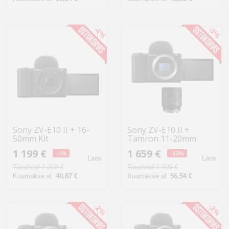
-4%
-3%
Sony ZV-E10 II + 16-
Sony ZV-E10 II +
50mm Kit
Tamron 11-20mm
1 199 €
1 659 €
-1%
-13%
Laos
Laos
Tavahind 1 209 €
Tavahind 1 908 €
Kuumakse al.
40,87 €
Kuumakse al.
56,54 €
-2%
-3%