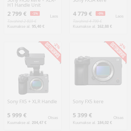
Sony FX30 kere + XLR-
Sony FX3A kere
H1 Handle Unit
2 799 €
4 779 €
-1%
-0%
Laos
Laos
Tavahind 2 819 €
Tavahind 4 799 €
Kuumakse al.
95,40 €
Kuumakse al.
162,88 €
-2%
-2%
Sony FX5 + XLR Handle
Sony FX5 kere
5 999 €
5 399 €
Otsas
Otsas
Kuumakse al.
204,47 €
Kuumakse al.
184,02 €