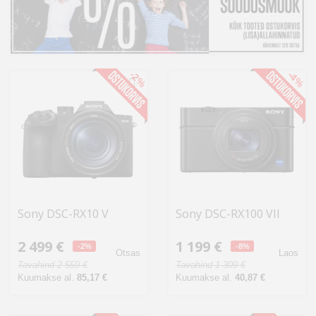
Kodu
&
aed
-2%
-4%
Ilu
&
tervis
Sport
&
hobi
Sony DSC-RX10 V
Sony DSC-RX100 VII
Mänguasjad
2 499 €
1 199 €
-2%
-8%
Otsas
Laos
Tavahind 2 559 €
Tavahind 1 309 €
Auto
Kuumakse al.
85,17 €
Kuumakse al.
40,87 €