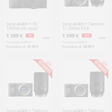
Sony a6400 + 18-
Sony a6400 + Tamron
135mm Kit, must
11-20mm f/2.8
1 389 €
1 599 €
-4%
-14%
Laos
Laos
Tavahind 1 449 €
Tavahind 1 858 €
Kuumakse al.
47,34 €
Kuumakse al.
54,50 €
-2%
-2%
Sony a6400 + Tamron
Sony a6400 + Tamron