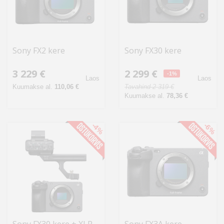
Sony FX2 kere
Sony FX30 kere
3 229 €
2 299 €
-1%
Laos
Laos
Kuumakse al.
110,06 €
Tavahind 2 319 €
Kuumakse al.
78,36 €
-4%
-6%