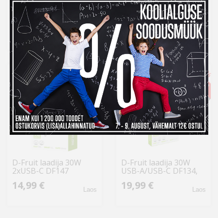
D-Fruit laadija 20W
D-Fruit laadija 30W
USB-C DF135, must
2xUSB-C + USB-C
kaabel DF100 1m
9,99 €
24,99 €
Laos
Laos
-22%
-22%
D-Fruit laadija 30W
D-Fruit laadija 30W
2xUSB-C DF147
USB-A/USB-C DF134,
valge
14,99 €
19,99 €
Laos
Laos