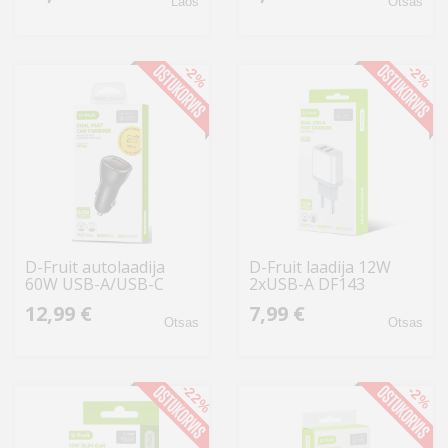
Laos
Otsas
-2%
-2%
D-Fruit autolaadija
D-Fruit laadija 12W
60W USB-A/USB-C
2xUSB-A DF143
DF103
12,99 €
7,99 €
Otsas
Otsas
-22%
-2%