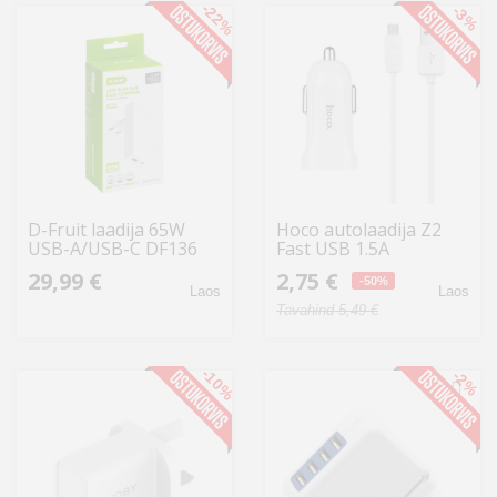
-22%
-3%
D-Fruit laadija 65W
Hoco autolaadija Z2
USB-A/USB-C DF136
Fast USB 1.5A
29,99 €
2,75 €
-50%
Laos
Laos
Tavahind 5,49 €
-10%
-2%