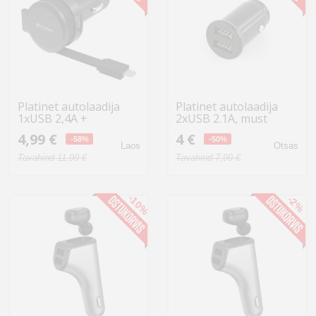
Platinet autolaadija
Platinet autolaadija
1xUSB 2,4A +
2xUSB 2.1A, must
microUSB kaabel
(44992)
4,99 €
4 €
(44650) (avatud
-58%
-50%
Laos
Otsas
pakend)
Tavahind 11,99 €
Tavahind 7,99 €
-10%
-2%