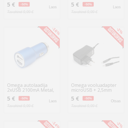
hõbedane (43344)
must (43342)
5 €
5 €
-50%
-50%
Laos
Laos
Tavahind 9,99 €
Tavahind 9,99 €
-16%
-2%
Omega autolaadija
Omega vooluadapter
2xUSB 2100mA Metal,
microUSB + 2,5mm
sinine (43343)
(41836)
5 €
5 €
-50%
-50%
Laos
Otsas
Tavahind 9,99 €
Tavahind 9,99 €
-14%
-2%