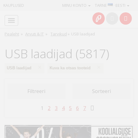
MINU KONTO
TARNE
· EESTI
KAUPLUSED
Avaleht
Info
Pealeht
»
Arvuti & IT
»
Tarvikud
»
USB laadijad
Teenused
USB laadijad (5817)
Kaamerad
×
×
USB laadijad
Kuva ka otsas tooteid
Fotokaubad
Filtreeri
Sorteeri
Arvuti
&
1
2
3
4
5
6
7
IT
Elektroonika