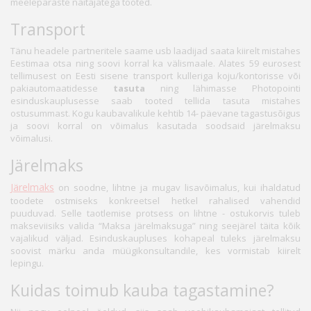
meelepäraste näitajatega tooted.
Transport
Tänu headele partneritele saame usb laadijad saata kiirelt mistahes
Eestimaa otsa ning soovi korral ka välismaale. Alates 59 eurosest
tellimusest on Eesti sisene transport kulleriga koju/kontorisse või
pakiautomaatidesse
tasuta
ning lähimasse Photopointi
esinduskauplusesse saab tooted tellida tasuta mistahes
ostusummast. Kogu kaubavalikule kehtib 14- päevane tagastusõigus
ja soovi korral on võimalus kasutada soodsaid järelmaksu
võimalusi.
Järelmaks
Järelmaks
on soodne, lihtne ja mugav lisavõimalus, kui ihaldatud
toodete ostmiseks konkreetsel hetkel rahalised vahendid
puuduvad. Selle taotlemise protsess on lihtne - ostukorvis tuleb
makseviisiks valida “Maksa järelmaksuga” ning seejärel täita kõik
vajalikud väljad. Esinduskaupluses kohapeal tuleks järelmaksu
soovist märku anda müügikonsultandile, kes vormistab kiirelt
lepingu.
Kuidas toimub kauba tagastamine?