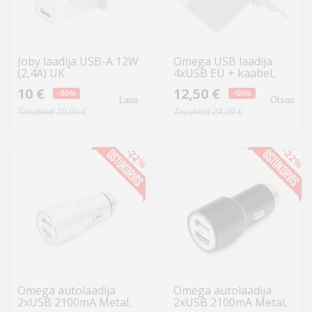
Joby laadija USB-A 12W
Omega USB laadija
(2,4A) UK
4xUSB EU + kaabel,
valge (42672)
10 €
12,50 €
-50%
-50%
Laos
Otsas
Tavahind 19,99 €
Tavahind 24,99 €
-22%
-22%
Omega autolaadija
Omega autolaadija
2xUSB 2100mA Metal,
2xUSB 2100mA Metal,