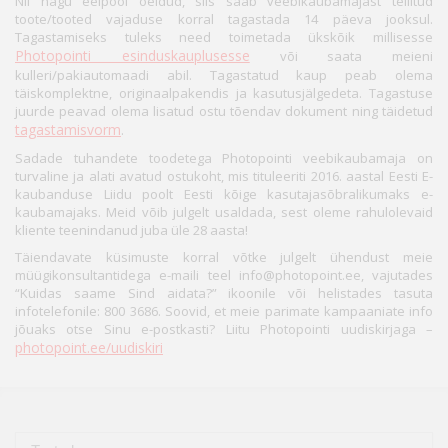
Nii nagu eelpool öeldud, siis saab veebikaubamajast tellitud
toote/tooted vajaduse korral tagastada 14 päeva jooksul.
Tagastamiseks tuleks need toimetada ükskõik millisesse
Photopointi esinduskauplusesse
või saata meieni
kulleri/pakiautomaadi abil. Tagastatud kaup peab olema
täiskomplektne, originaalpakendis ja kasutusjälgedeta. Tagastuse
juurde peavad olema lisatud ostu tõendav dokument ning täidetud
tagastamisvorm
.
Sadade tuhandete toodetega Photopointi veebikaubamaja on
turvaline ja alati avatud ostukoht, mis tituleeriti 2016. aastal Eesti E-
kaubanduse Liidu poolt Eesti kõige kasutajasõbralikumaks e-
kaubamajaks. Meid võib julgelt usaldada, sest oleme rahulolevaid
kliente teenindanud juba üle 28 aasta!
Täiendavate küsimuste korral võtke julgelt ühendust meie
müügikonsultantidega e-maili teel info@photopoint.ee, vajutades
“Kuidas saame Sind aidata?” ikoonile või helistades tasuta
infotelefonile: 800 3686. Soovid, et meie parimate kampaaniate info
jõuaks otse Sinu e-postkasti? Liitu Photopointi uudiskirjaga –
photopoint.ee/uudiskiri