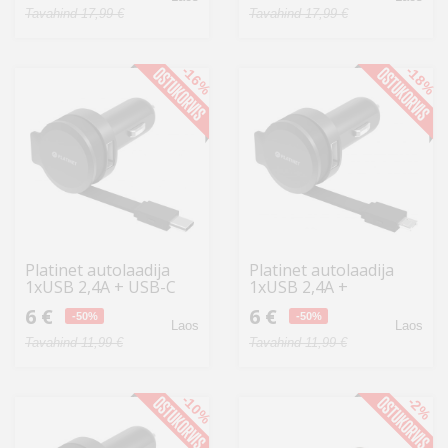
Tavahind 17,99 €
Tavahind 17,99 €
-16%
-18%
Platinet autolaadija
Platinet autolaadija
1xUSB 2,4A + USB-C
1xUSB 2,4A +
kaabel (44652)
microUSB kaabel
6 €
6 €
-50%
(44650)
-50%
Laos
Laos
Tavahind 11,99 €
Tavahind 11,99 €
-10%
-2%