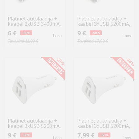
Platinet autolaadija +
Platinet autolaadija +
kaabel 2xUSB 3400mA,
kaabel 3xUSB 5200mA,
must (43719)
must (43721)
6 €
9 €
-50%
-50%
Laos
Laos
Tavahind 11,99 €
Tavahind 17,99 €
-20%
-16%
Platinet autolaadija +
Platinet autolaadija +
kaabel 3xUSB 5200mA,
kaabel 3xUSB 5200mA,
valge (43722)
valge (43722) (avatud
9 €
7,99 €
-50%
pakend)
-56%
Laos
Laos