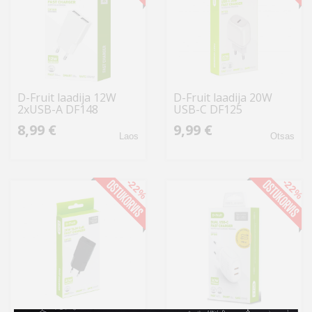
D-Fruit laadija 12W
D-Fruit laadija 20W
2xUSB-A DF148
USB-C DF125
8,99 €
9,99 €
Laos
Otsas
-22%
-22%