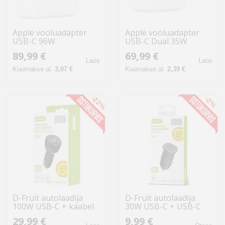
Apple vooluadapter
Apple vooluadapter
USB-C 96W
USB-C Dual 35W
89,99 €
69,99 €
Laos
Laos
Kuumakse al.
3,07 €
Kuumakse al.
2,39 €
-22%
-2%
D-Fruit autolaadija
D-Fruit autolaadija
100W USB-C + kaabel
30W USB-C + USB-C
DF152
kaabel DF104
29,99 €
9,99 €