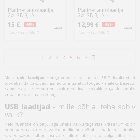
Platinet autolaadija
Platinet autolaadija
2xUSB 3,1A +
2xUSB 3,1A +
Bluetooth kõrvaklapp
Bluetooth kõrvaklapp
15 €
12,99 €
Duos (44639)
-50%
Duos (44639) (avatud
-57%
Laos
Laos
pakend)
Tavahind 29,99 €
Tavahind 29,99 €
1
2
3
4
5
6
7
Meie
usb laadijad
kategooriast leiab hetkel 5817 kvaliteetset
toodet, mida pakuvad mitmed tunnustatud tootjad – näiteks Baseus,
Samsung jpt. Seetõttu on valik meeldivalt rikkalik ja igaüks peaks
enda jaoks leidma selle õige.
USB laadijad
- mille põhjal teha sobiv
valik?
Neid nüansse on palju, aga üheks valiku tegemise kriteeriumiks on
populaarsus . Kui erinevate mudelite hulk võtab silmade eest kirjuks,
siis vasakus tulbas asuvate filtrite abil saab välja filtreerida