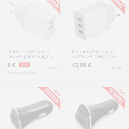
Platinet USB laadija
Platinet USB-laadija
2xUSB 3,4mA, valge +
3xUSB 3A 15W, valge
kaabel (43723)
(44754)
8 €
12,99 €
-50%
Laos
Otsas
Tavahind 15,99 €
-20%
-20%