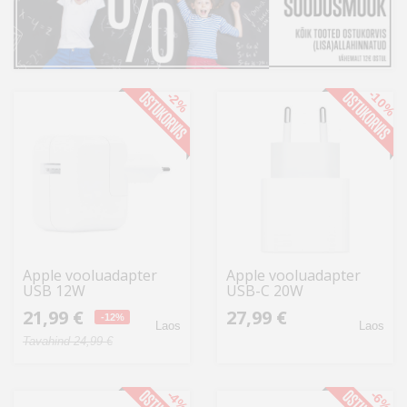
Kodu
&
aed
-10%
-2%
Ilu
&
tervis
Sport
&
hobi
Apple vooluadapter
Apple vooluadapter
USB 12W
USB-C 20W
Mänguasjad
21,99 €
27,99 €
-12%
Laos
Laos
Tavahind 24,99 €
Auto
-4%
-6%