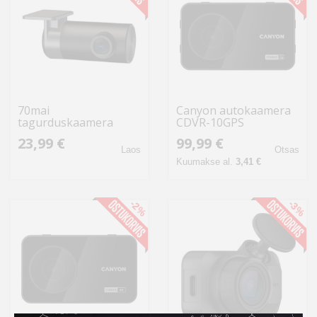
70mai
Canyon autokaamera
tagurduskaamera
CDVR-10GPS
Midrive RC09
23,99 €
99,99 €
Laos
Otsas
Kuumakse al.
3,41 €
-2%
-3%