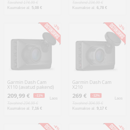
Tavahind 174,99 €
Tavahind 234,99 €
Kuumakse al.
5,08 €
Kuumakse al.
6,78 €
-3%
-3%
Garmin Dash Cam
Garmin Dash Cam
X110 (avatud pakend)
X210
209,99 €
269 €
-11%
-12%
Laos
Laos
Tavahind 234,99 €
Tavahind 304,99 €
Kuumakse al.
7,16 €
Kuumakse al.
9,17 €
-4%
-4%