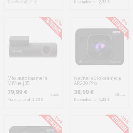
Tavahind 46,99 €
Kuumakse al.
2,32 €
-12%
-2%
Mio autokaamera
Navitel autokaamera
MiVue J35
AR200 Pro
79,99 €
38,99 €
Laos
Otsas
Kuumakse al.
2,73 €
Kuumakse al.
1,33 €
-10%
-10%