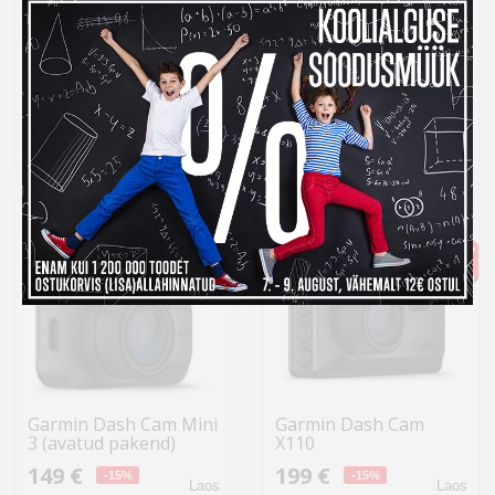
Canyon autokaamera
Garmin Dash Cam Mini
CDVR-40GPS
3
129 €
149 €
-15%
Otsas
Laos
Kuumakse al.
4,40 €
Tavahind 174,99 €
Kuumakse al.
5,08 €
-2%
-2%
Garmin Dash Cam Mini
Garmin Dash Cam
3 (avatud pakend)
X110
149 €
199 €
-15%
-15%
Laos
Laos