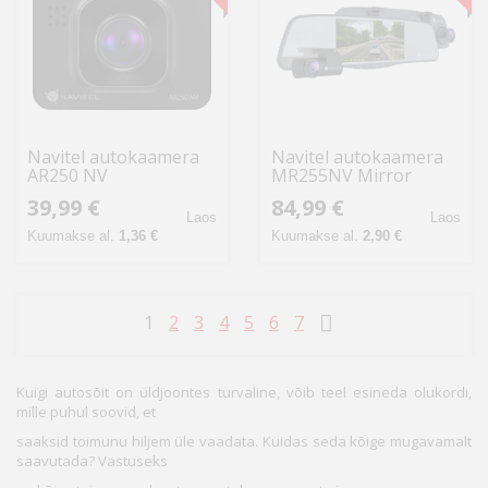
Navitel autokaamera
Navitel autokaamera
AR250 NV
MR255NV Mirror
39,99 €
84,99 €
Laos
Laos
Kuumakse al.
1,36 €
Kuumakse al.
2,90 €
1
2
3
4
5
6
7
Kuigi autosõit on üldjoontes turvaline, võib teel esineda olukordi,
mille puhul soovid, et
saaksid toimunu hiljem üle vaadata. Kuidas seda kõige mugavamalt
saavutada? Vastuseks