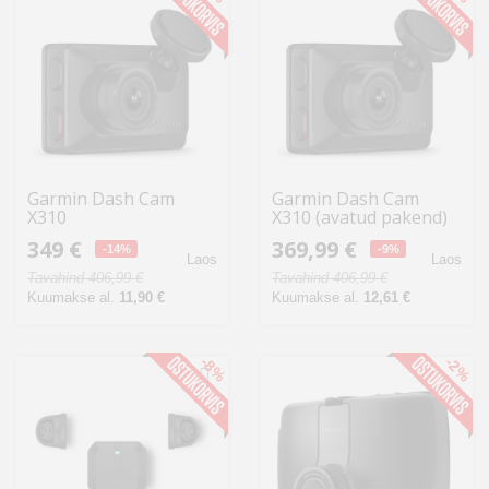
Garmin Dash Cam
Garmin Dash Cam
X310
X310 (avatud pakend)
349 €
369,99 €
-14%
-9%
Laos
Laos
Tavahind 406,99 €
Tavahind 406,99 €
Kuumakse al.
11,90 €
Kuumakse al.
12,61 €
-8%
-2%