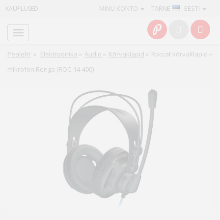
MINU KONTO
TARNE
· EESTI
KAUPLUSED
Avaleht
Info
Pealeht
»
Elektroonika
»
Audio
»
Kõrvaklapid
»
Roccat kõrvaklapid +
mikrofon Renga (ROC-14-400)
Teenused
Kaamerad
Fotokaubad
Arvuti
&
IT
Elektroonika