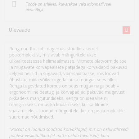
Toode on arhiivis, kuvatakse vaid informatiivsel
eesmärgil.
Ülevaade
Renga on Roccat'i nägemus stuudiotasemel
peakomplektist, mis avab mänguritele ukse
ülikvaliteetsesse helimaailmasse. Mitmete platvormide toe
ja mugavate kõrvapealsete patjadega kõrvaklapid pakuvad
selgeid helisid ja sügavaid, võimsaid basse, mis loovad
õhustiku, mida võiks kogeda lausa mängus sees olles.
Renga tugevdatud korpus on peas mugav nagu peab –
ergonoomiline peatugi ja kõrvapadjad pakuvad mugavust
pikkadeks mängutundideks. Renga on ideaalne nii
mängimiseks, muusika kuulamiseks kui ka filmide
vaatamiseks – loodud mänguritele, kel on peakomplektile
suuremad nõudmised.
"
Roccat on loonud soodsad kõrvaklapid, mis on helikvaliteedi
poolest eeskujulikud (et mitte öelda tavalised), kuid