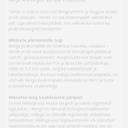
Renga 30% kergem, kui selle konkurendid.
Samas ei maksa lasta end Renga pehme ja mugava disaini
poolt eksitada – nimelt on see peakomplekt valmistatud
eriti tugevatest materjalidest, mis säilivad kui uuena ka
peale pikaaegset kasutamist.
Mitmete platvormide tugi
Renga peakomplekt on disainitud tulevikku vaadates –
nimelt ei ole need stuudiotasemel kõrvaklapid piiritletud
vaid PC-ga kasutamiseks. Renga kvaliteetet helipilti saab
samamoodi nautida ka PS4 ja Xbox One juhtpultidega,
millel on 3,5 mm pistik, ning ka nutitelefonide ja
tahvelarvutitega. Kui tuua mängu laialtlevinud adapterid, on
võimalik Renga peakomplekti ühendada ka Wii U ja teiste
populaarsete seadmetega.
Mikrofon ning kaablisisene juhtpult
Soovid helitugevust muuta kergesti ja vaeva nägemata?
Aga palun – Renga on varustatud mugava kaablisisese
juhtpuldiga, millega on võimalik reguleerida olulisemaid
heliseadistusi. Helitugevuse reguleerimiseks või mikrofoni
vaigistamiseks ei ole vaja isegi juhtpulti vaadata, see on