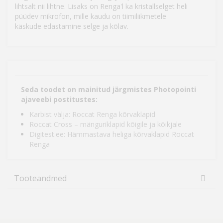
lihtsalt nii lihtne. Lisaks on Renga'l ka kristallselget heli
püüdev mikrofon, mille kaudu on tiimiliikmetele
käskude edastamine selge ja kõlav.
Seda toodet on mainitud järgmistes Photopointi
ajaveebi postitustes:
Karbist välja: Roccat Renga kõrvaklapid
Roccat Cross – mänguriklapid kõigile ja kõikjale
Digitest.ee: Hämmastava heliga kõrvaklapid Roccat
Renga
Tooteandmed