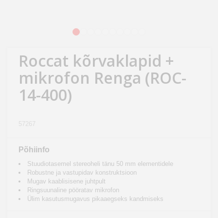
Kodu
&
aed
1
2
3
4
5
6
7
8
9
10
Roccat kõrvaklapid +
Ilu
&
mikrofon Renga (ROC-
tervis
14-400)
Sport
&
57267
hobi
Põhiinfo
Mänguasjad
Stuudiotasemel stereoheli tänu 50 mm elementidele
Robustne ja vastupidav konstruktsioon
Mugav kaablisisene juhtpult
Auto
Ringsuunaline pööratav mikrofon
Ülim kasutusmugavus pikaaegseks kandmiseks