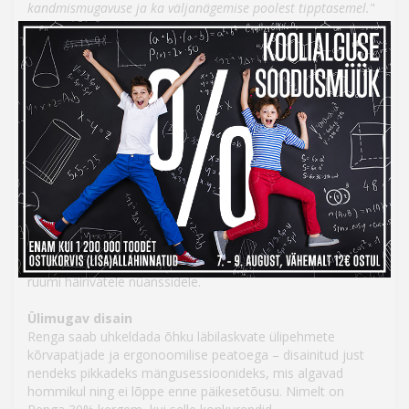
kandmismugavuse ja ka väljanägemise poolest tipptasemel.
"
Vaata Roccat Renga kõrvaklappide "karbist välja"
fotoseeriat Photopointi ajaveebis
»
Loe ka Roccat Renga põhjalikumat ülevaadet
Digitest.ee lehel »
Stuudiotasemel helikvaliteet
Ühe tõsiseltvõetava mänguri arsenal ei ole täiuslik ilma
stuudiotasemel stereo peakomplektita ning Renga täidab
just selle tühimiku. Selle 50 mm draiverid pakuvad
kompromissitut helikvaliteeti – selged, teravad kõrged
toonid koos sügava ja võimsa bassiga. Klappide
neodüümiumist draiverid on asetatud just selliselt, et
saavutada endassetõmbav dünaamiline helipilt, mis ei jäta
ruumi häirivatele nüanssidele.
Ülimugav disain
Renga saab uhkeldada õhku läbilaskvate ülipehmete
kõrvapatjade ja ergonoomilise peatoega – disainitud just
nendeks pikkadeks mängusessioonideks, mis algavad
hommikul ning ei lõppe enne päikesetõusu. Nimelt on