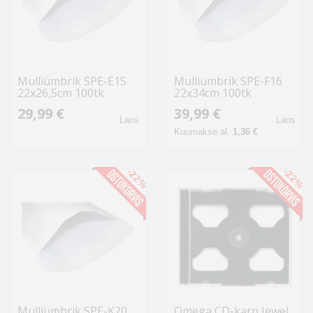
Mulliümbrik SPE-E15
Mulliümbrik SPE-F16
22x26,5cm 100tk
22x34cm 100tk
29,99 €
39,99 €
Laos
Laos
Kuumakse al.
1,36 €
-22%
-22%
Mulliümbrik SPE-K20
Omega CD-karp Jewel