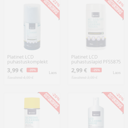
-22%
-18%
Platinet LCD
Platinet LCD
puhastuskomplekt
puhastuslapid PFS5875
PFS6250
100tk
3,99 €
2,99 €
-20%
-25%
Laos
Laos
Tavahind 4,99 €
Tavahind 3,99 €
-20%
-20%