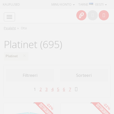
MINU KONTO
TARNE
· EESTI
KAUPLUSED
Avaleht
Info
Pealeht
»
Otsi
Teenused
Platinet (695)
Kaamerad
×
Platinet
Fotokaubad
Filtreeri
Sorteeri
Arvuti
&
1
2
3
4
5
6
7
IT
Elektroonika
-22%
-22%