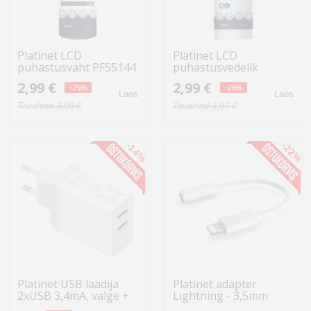
Platinet LCD
Platinet LCD
puhastusvaht PFS5144
puhastusvedelik
400ml
PFS5525
2,99 €
2,99 €
-25%
-25%
Laos
Laos
Tavahind 3,99 €
Tavahind 3,99 €
-14%
-22%
Platinet USB laadija
Platinet adapter
2xUSB 3,4mA, valge +
Lightning - 3,5mm
kaabel (43723)
(45645)