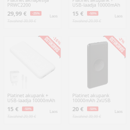
Platinet aknapesija
Platinet akupank +
PRWC2200
USB-laadja 10000mAh
Kit PMPB10SETB, must
29,99 €
15 €
-25%
-50%
Laos
Laos
Tavahind 39,99 €
Tavahind 29,99 €
-16%
-2%
Platinet akupank +
Platinet akupank
USB-laadja 10000mAh
10000mAh 2xUSB
Kit PMPB10SETW,
Wireless QI, must
15 €
20 €
valge
-50%
(44572)
-50%
Laos
Laos
Tavahind 29,99 €
Tavahind 39,99 €