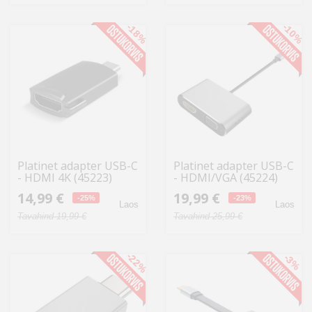
-18%
-10%
Platinet adapter USB-C
Platinet adapter USB-C
- HDMI 4K (45223)
- HDMI/VGA (45224)
14,99 €
19,99 €
-25%
-23%
Laos
Laos
Tavahind 19,99 €
Tavahind 25,99 €
-22%
-3%