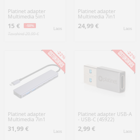
Platinet adapter
Platinet adapter
Multimedia 5in1
Multimedia 7in1
(46237)
(45985)
15 €
24,99 €
-50%
Laos
Laos
Tavahind 29,99 €
-22%
-22%
Platinet adapter
Platinet adapter USB-A
Multimedia 7in1
- USB-C (45922)
(46236)
31,99 €
2,99 €
Laos
Laos