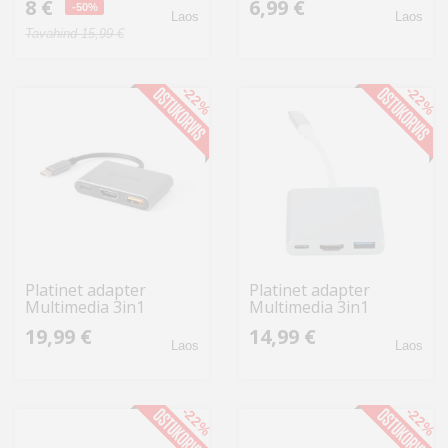
8 €
6,99 €
-50%
Laos
Laos
Tavahind 15,99 €
-22%
-22%
Platinet adapter
Platinet adapter
Multimedia 3in1
Multimedia 3in1
(45984)
(46241)
19,99 €
14,99 €
Laos
Laos
-22%
-22%