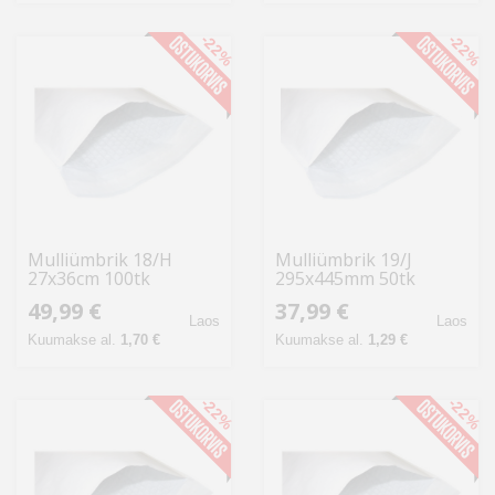
-22%
-22%
Mulliümbrik 18/H
Mulliümbrik 19/J
27x36cm 100tk
295x445mm 50tk
49,99 €
37,99 €
Laos
Laos
Kuumakse al.
1,70 €
Kuumakse al.
1,29 €
-22%
-22%