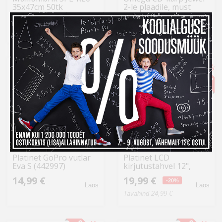
35x47cm 50tk
2-le plaadile, must
34,99 €
0,99 €
Laos
Laos
-22%
-20%
Platinet GoPro vutlar
Platinet LCD
Eva S (442997)
kirjutustahvel 12",
must (44777)
14,99 €
19,99 €
-20%
Laos
Laos
Tavahind 24,99 €