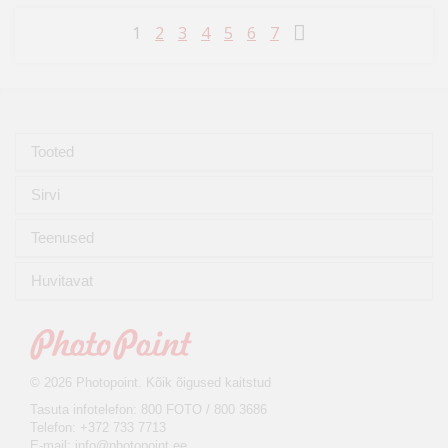
1
2
3
4
5
6
7
Tooted
Sirvi
Teenused
Huvitavat
© 2026 Photopoint. Kõik õigused kaitstud
Tasuta infotelefon: 800 FOTO / 800 3686
Telefon: +372 733 7713
E-mail:
info@photopoint.ee