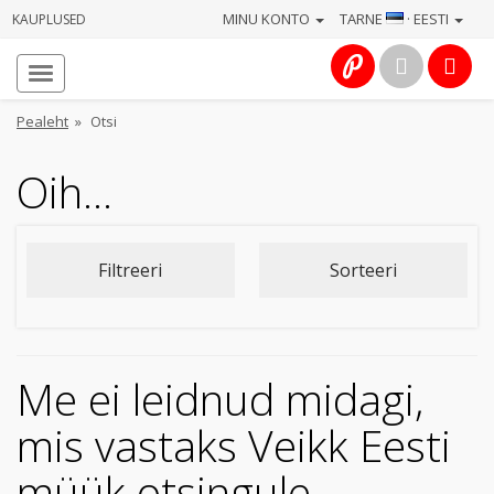
MINU KONTO
TARNE
· EESTI
KAUPLUSED
Avaleht
Info
Pealeht
»
Otsi
Teenused
Oih...
Kaamerad
Filtreeri
Sorteeri
Fotokaubad
Arvuti
&
Me ei leidnud midagi,
IT
mis vastaks Veikk Eesti
Elektroonika
müük otsingule