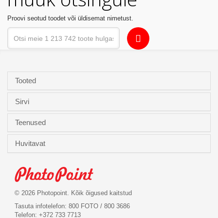
Kodu
Proovi seotud toodet või üldisemat nimetust.
&
aed
Ilu
&
Tooted
tervis
Sirvi
Sport
&
Teenused
hobi
Huvitavat
Mänguasjad
Auto
© 2026 Photopoint. Kõik õigused kaitstud
Tasuta infotelefon: 800 FOTO / 800 3686
Telefon: +372 733 7713