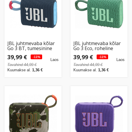
JBL juhtmevaba kõlar
JBL juhtmevaba kõlar
Go 3 BT, tumesinine
Go 3 Eco, roheline
39,99 €
39,99 €
-11%
-11%
Laos
Laos
Tavahind 44,99 €
Tavahind 44,99 €
Kuumakse al.
1,36 €
Kuumakse al.
1,36 €