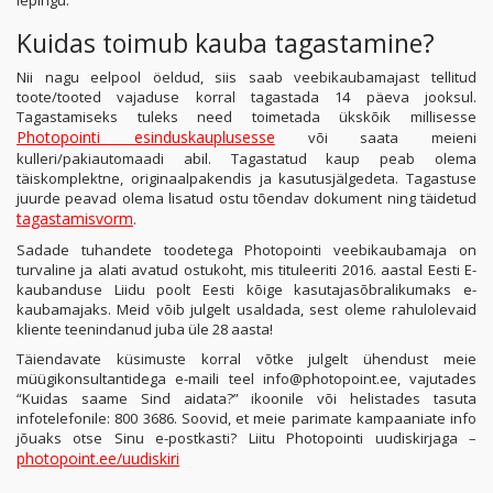
lepingu.
Kuidas toimub kauba tagastamine?
Nii nagu eelpool öeldud, siis saab veebikaubamajast tellitud
toote/tooted vajaduse korral tagastada 14 päeva jooksul.
Tagastamiseks tuleks need toimetada ükskõik millisesse
Photopointi esinduskauplusesse
või saata meieni
kulleri/pakiautomaadi abil. Tagastatud kaup peab olema
täiskomplektne, originaalpakendis ja kasutusjälgedeta. Tagastuse
juurde peavad olema lisatud ostu tõendav dokument ning täidetud
tagastamisvorm
.
Sadade tuhandete toodetega Photopointi veebikaubamaja on
turvaline ja alati avatud ostukoht, mis tituleeriti 2016. aastal Eesti E-
kaubanduse Liidu poolt Eesti kõige kasutajasõbralikumaks e-
kaubamajaks. Meid võib julgelt usaldada, sest oleme rahulolevaid
kliente teenindanud juba üle 28 aasta!
Täiendavate küsimuste korral võtke julgelt ühendust meie
müügikonsultantidega e-maili teel info@photopoint.ee, vajutades
“Kuidas saame Sind aidata?” ikoonile või helistades tasuta
infotelefonile: 800 3686. Soovid, et meie parimate kampaaniate info
jõuaks otse Sinu e-postkasti? Liitu Photopointi uudiskirjaga –
photopoint.ee/uudiskiri