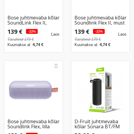
Bose juhtmevaba kõlar
Bose juhtmevaba kõlar
SoundLink Flex II,
Soundlink Flex II, must
sinine
139 €
139 €
-22%
-22%
Laos
Laos
Tavahind 179 €
Tavahind 179 €
Kuumakse al.
4,74 €
Kuumakse al.
4,74 €
Bose juhtmevaba kõlar
D-Fruit juhtmevaba
Soundlink Flex, lilla
kõlar Sonara BT/FM
DF139