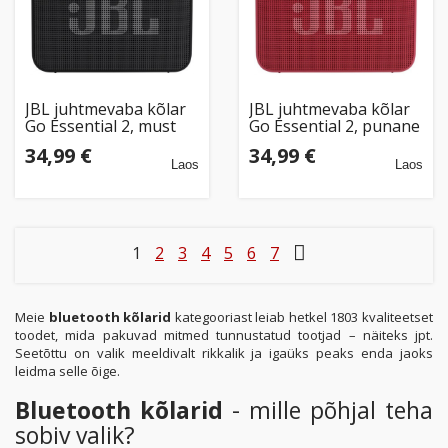
JBL juhtmevaba kõlar
JBL juhtmevaba kõlar
Go Essential 2, must
Go Essential 2, punane
34,99 €
34,99 €
Laos
Laos
1
2
3
4
5
6
7
Meie
bluetooth kõlarid
kategooriast leiab hetkel 1803 kvaliteetset
toodet, mida pakuvad mitmed tunnustatud tootjad – näiteks jpt.
Seetõttu on valik meeldivalt rikkalik ja igaüks peaks enda jaoks
leidma selle õige.
Bluetooth kõlarid
- mille põhjal teha
sobiv valik?