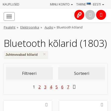
MINU KONTO
TARNE
· EESTI
KAUPLUSED
Avaleht
Info
Pealeht
»
Elektroonika
»
Audio
»
Bluetooth kõlarid
Teenused
Bluetooth kõlarid (1803)
Kaamerad
×
Juhtmevabad kõlarid
Fotokaubad
Filtreeri
Sorteeri
Arvuti
&
1
2
3
4
5
6
7
IT
Elektroonika