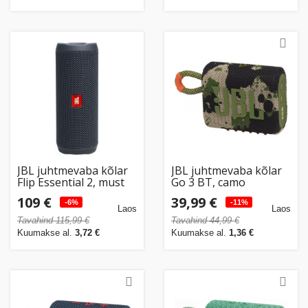
JBL juhtmevaba kõlar
JBL juhtmevaba kõlar
Flip Essential 2, must
Go 3 BT, camo
109 €
39,99 €
-6%
-11%
Laos
Laos
Tavahind 115,99 €
Tavahind 44,99 €
Kuumakse al.
3,72 €
Kuumakse al.
1,36 €