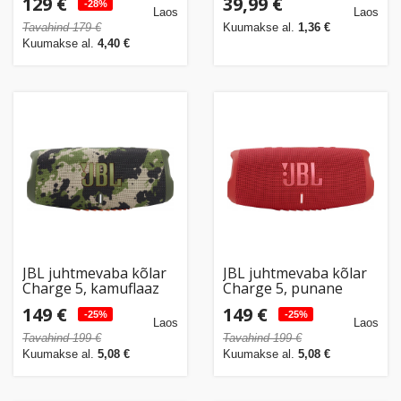
129 €
39,99 €
-28%
Laos
Laos
Tavahind 179 €
Kuumakse al.
1,36 €
Kuumakse al.
4,40 €
JBL juhtmevaba kõlar
JBL juhtmevaba kõlar
Charge 5, kamuflaaz
Charge 5, punane
149 €
149 €
-25%
-25%
Laos
Laos
Tavahind 199 €
Tavahind 199 €
Kuumakse al.
5,08 €
Kuumakse al.
5,08 €