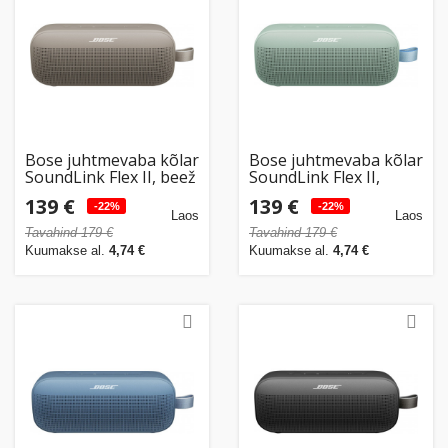
Kodu
&
aed
Ilu
&
Bose juhtmevaba kõlar
Bose juhtmevaba kõlar
tervis
SoundLink Flex II, beež
SoundLink Flex II,
roheline
139 €
139 €
-22%
-22%
Laos
Laos
Sport
Tavahind 179 €
Tavahind 179 €
&
Kuumakse al.
4,74 €
Kuumakse al.
4,74 €
hobi
Mänguasjad
Auto