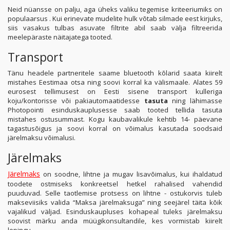
Neid nüansse on palju, aga üheks valiku tegemise kriteeriumiks on
populaarsus . Kui erinevate mudelite hulk võtab silmade eest kirjuks,
siis vasakus tulbas asuvate filtrite abil saab välja filtreerida
meelepäraste näitajatega tooted.
Transport
Tänu headele partneritele saame bluetooth kõlarid saata kiirelt
mistahes Eestimaa otsa ning soovi korral ka välismaale. Alates 59
eurosest tellimusest on Eesti sisene transport kulleriga
koju/kontorisse või pakiautomaatidesse
tasuta
ning lähimasse
Photopointi esinduskauplusesse saab tooted tellida tasuta
mistahes ostusummast. Kogu kaubavalikule kehtib 14- päevane
tagastusõigus ja soovi korral on võimalus kasutada soodsaid
järelmaksu võimalusi.
Järelmaks
Järelmaks
on soodne, lihtne ja mugav lisavõimalus, kui ihaldatud
toodete ostmiseks konkreetsel hetkel rahalised vahendid
puuduvad. Selle taotlemise protsess on lihtne - ostukorvis tuleb
makseviisiks valida “Maksa järelmaksuga” ning seejärel täita kõik
vajalikud väljad. Esinduskaupluses kohapeal tuleks järelmaksu
soovist märku anda müügikonsultandile, kes vormistab kiirelt