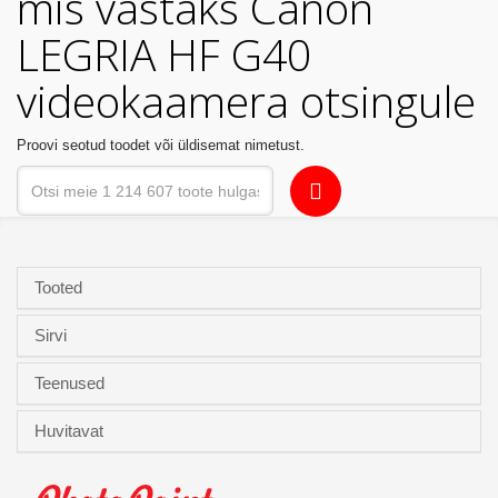
mis vastaks Canon
Kodu
LEGRIA HF G40
&
aed
videokaamera otsingule
Ilu
Proovi seotud toodet või üldisemat nimetust.
&
tervis
Sport
&
Tooted
hobi
Sirvi
Mänguasjad
Teenused
Auto
Huvitavat