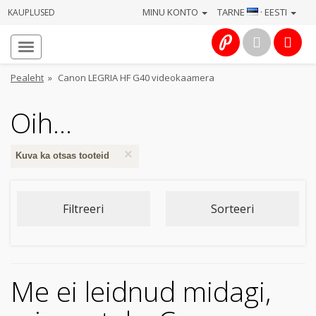
MINU KONTO
TARNE
· EESTI
KAUPLUSED
Avaleht
Info
Pealeht
»
Canon LEGRIA HF G40 videokaamera
Teenused
Oih...
Kaamerad
×
Kuva ka otsas tooteid
Fotokaubad
Filtreeri
Sorteeri
Arvuti
&
IT
Me ei leidnud midagi,
Elektroonika