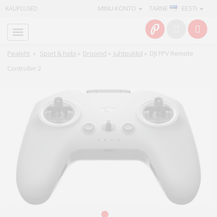
MINU KONTO
TARNE
· EESTI
KAUPLUSED
Avaleht
Info
Pealeht
»
Sport & hobi
»
Droonid
»
Juhtpuldid
»
DJI FPV Remote
Controller 2
Teenused
Kaamerad
Fotokaubad
Arvuti
&
IT
Elektroonika
1
2