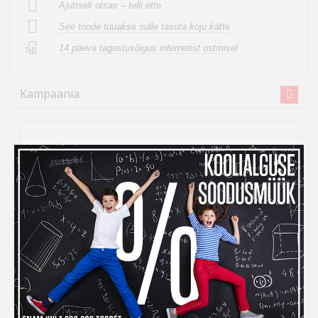
Ajutiselt otsas – telli ette
See toode tuuakse sulle tasuta koju kätte
14 päeva tagastusõigus internetist ostmisel
14
Kampaania
Inbank järelmaksuga ostes
maksad kauba eest alles
detsembris
Kui ihaldatud kaupade tellimiseks peaks raha nappima,
siis
Inbank järelmaksu abiga saad soovitud kauba
kohe kätte, aga maksma hakkad alles
detsembris!
Järelmaksu taotlemise protsess on lihtne –
veebikaubamaja ostukorvis tuleb makseviisiks valida
“Maksa järelmaksuga” ning seejärel täita kõik vajalikud