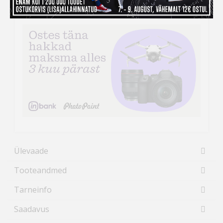
väljad.
Ülevaade
Tooteandmed
Tarneinfo
Saadavus