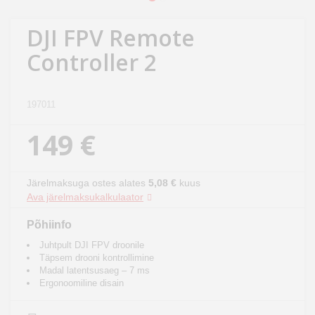
Kodu
&
DJI FPV Remote
aed
Controller 2
Ilu
&
197011
tervis
149 €
Sport
&
Järelmaksuga ostes alates
5,08 €
kuus
hobi
Ava järelmaksukalkulaator
Põhiinfo
Mänguasjad
Juhtpult DJI FPV droonile
Täpsem drooni kontrollimine
Auto
Madal latentsusaeg – 7 ms
Ergonoomiline disain