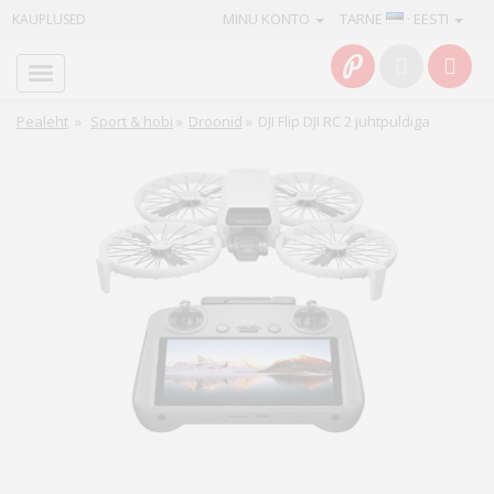
MINU KONTO
TARNE
· EESTI
KAUPLUSED
Avaleht
Info
Pealeht
»
Sport & hobi
»
Droonid
»
DJI Flip DJI RC 2 juhtpuldiga
Teenused
Kaamerad
Fotokaubad
Arvuti
&
IT
Elektroonika