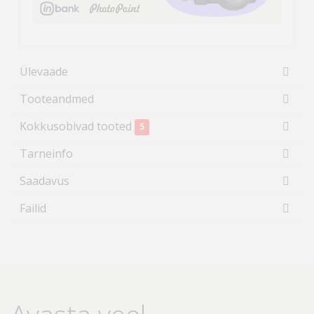
Ülevaade
Tooteandmed
Kokkusobivad tooted
5
Tarneinfo
Saadavus
Failid