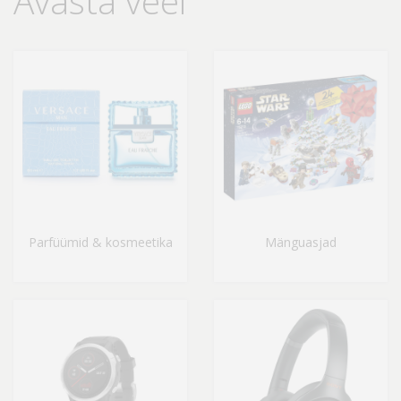
Avasta veel
Parfüümid & kosmeetika
Mänguasjad