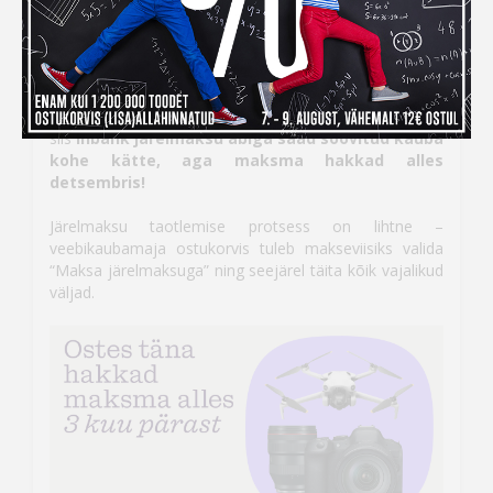
Inbank järelmaksuga ostes
maksad kauba eest alles
detsembris
Kui ihaldatud kaupade tellimiseks peaks raha nappima,
siis
Inbank järelmaksu abiga saad soovitud kauba
kohe kätte, aga maksma hakkad alles
detsembris!
Järelmaksu taotlemise protsess on lihtne –
veebikaubamaja ostukorvis tuleb makseviisiks valida
“Maksa järelmaksuga” ning seejärel täita kõik vajalikud
väljad.