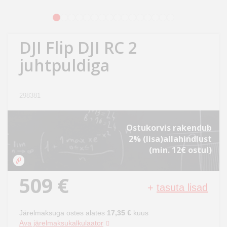
Kodu
1
2
3
4
5
6
7
8
9
10
11
12
13
14
15
16
&
aed
DJI Flip DJI RC 2
juhtpuldiga
Ilu
&
tervis
298381
Sport
&
Ostukorvis rakendub
hobi
2% (lisa)allahindlust
(min. 12€ ostul)
Mänguasjad
509 €
+
tasuta lisad
Auto
Järelmaksuga ostes alates
17,35 €
kuus
Ava järelmaksukalkulaator