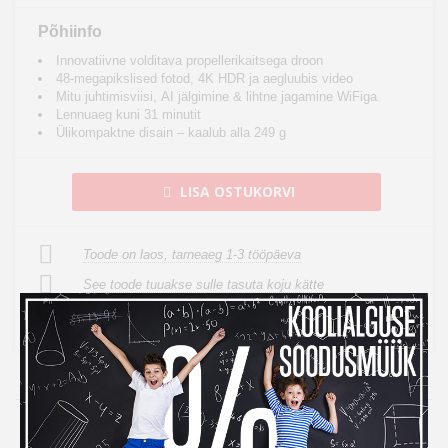
Põhiinfo
Innovatiivne volditava propellerikaitsega droon
48-megapikslised fotod, 4K HDR ja aegluubis video
Mitu juhtimisviisi, AI jälgimine & lihtne jagamine WiFiga
Lennuaeg kuni 31 minutit
Ülikompaktne disain – kaalub alla 249 g
LISA OSTUKORVI
Toode on laos, tarneaeg 1-3 tööpäeva
See toode tuuakse sulle tasuta koju kätte
14 päeva tagastusõigus internetist ostmisel
14
Kampaania