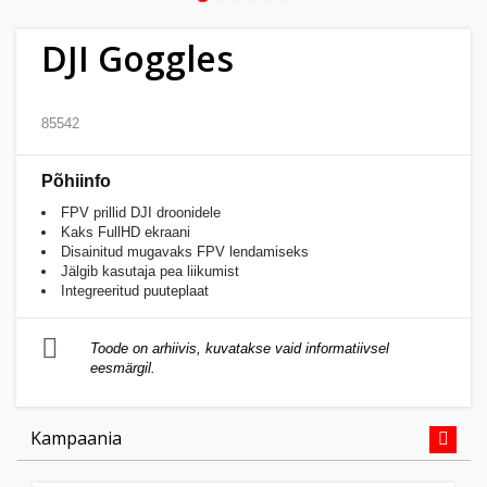
Kodu
&
DJI Goggles
aed
85542
Ilu
&
Põhiinfo
tervis
FPV prillid DJI droonidele
Kaks FullHD ekraani
Sport
Disainitud mugavaks FPV lendamiseks
&
Jälgib kasutaja pea liikumist
Integreeritud puuteplaat
hobi
Toode on arhiivis, kuvatakse vaid informatiivsel
Mänguasjad
eesmärgil.
Auto
Kampaania