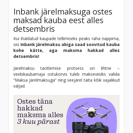
Inbank järelmaksuga ostes
maksad kauba eest alles
detsembris
Kui ihaldatud kaupade tellimiseks peaks raha nappima,
siis
Inbank järelmaksu abiga saad soovitud kauba
kohe kätte, aga maksma hakkad alles
detsembris!
Järelmaksu taotlemise protsess on lihtne –
veebikaubamaja ostukorvis tuleb makseviisiks valida
“Maksa järelmaksuga” ning seejärel täita kõik vajalikud
väljad.