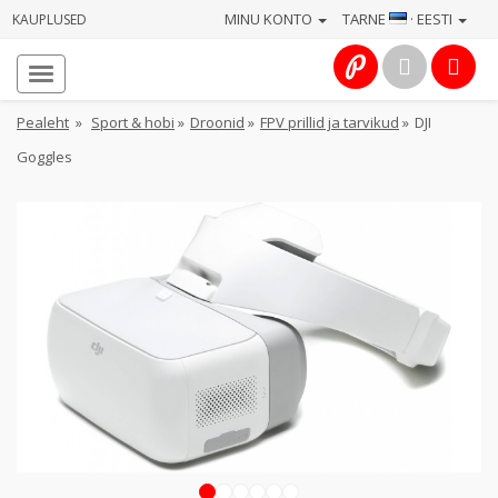
MINU KONTO
TARNE
· EESTI
KAUPLUSED
Avaleht
Info
Pealeht
»
Sport & hobi
»
Droonid
»
FPV prillid ja tarvikud
»
DJI
Goggles
Teenused
Kaamerad
Fotokaubad
Arvuti
&
IT
Elektroonika
1
2
3
4
5
6