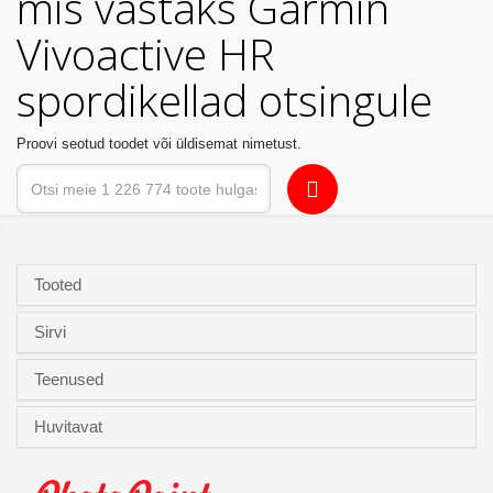
mis vastaks Garmin
Kodu
Vivoactive HR
&
aed
spordikellad otsingule
Ilu
Proovi seotud toodet või üldisemat nimetust.
&
tervis
Sport
&
Tooted
hobi
Sirvi
Mänguasjad
Teenused
Auto
Huvitavat