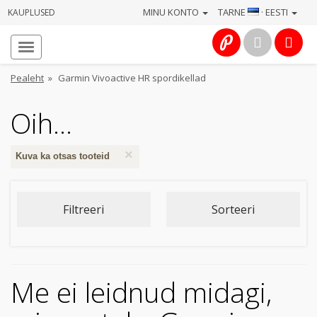
MINU KONTO
TARNE
· EESTI
KAUPLUSED
Avaleht
Info
Pealeht
»
Garmin Vivoactive HR spordikellad
Teenused
Oih...
Kaamerad
×
Kuva ka otsas tooteid
Fotokaubad
Filtreeri
Sorteeri
Arvuti
&
IT
Me ei leidnud midagi,
Elektroonika