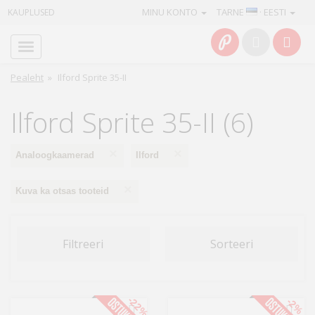
MINU KONTO
TARNE
· EESTI
KAUPLUSED
Avaleht
Info
Pealeht
»
Ilford Sprite 35-II
Teenused
Ilford Sprite 35-II (6)
Kaamerad
×
×
Analoogkaamerad
Ilford
Fotokaubad
×
Kuva ka otsas tooteid
Arvuti
&
Filtreeri
Sorteeri
IT
Elektroonika
-22%
-2%