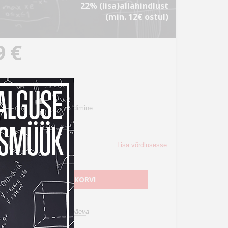
22% (lisa)allahindlust
(min. 12€ ostul)
9 €
B-C kaabel
kiire andmeedastus ja laadimine
skiirus: kuni 480 Mb/s
ni 3 A
0 cm
Lisa võrdlusesse
LISA OSTUKORVI
n laos, tarneaeg 1-3 tööpäeva
oimetamine al. 0 €