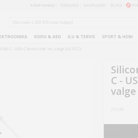
KAMPAANIAD
TEENUSED
KAUPLUSED
BLOGI
PH
|
|
|
|
EKTROONIKA
KODU & AED
ILU & TERVIS
SPORT & HOBI
USB-C - USB-C Boost Link 1m, valge (LK15CC)
Silic
C - U
valge
272145