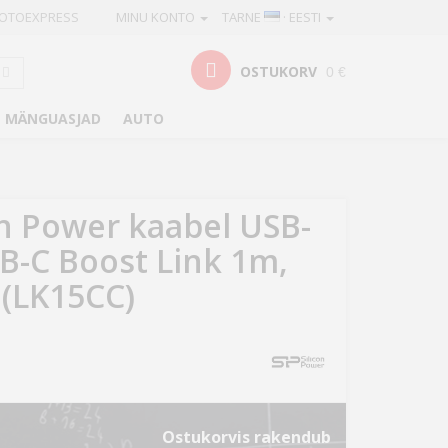
OTOEXPRESS
MINU KONTO
TARNE
· EESTI
OSTUKORV
0 €
MÄNGUASJAD
AUTO
on Power kaabel USB-
SB-C Boost Link 1m,
 (LK15CC)
Ostukorvis rakendub