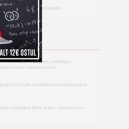
a tagastusõigus internetist ostmisel
es USB-C tüüpi seadmetes, sealhulgas
aleriisid mõne sekundi jooksul.
salt toime tulla. Hoolikalt kavandatud pistikud
.
leks võimalikult lihtne ja kiire. Ühendused on