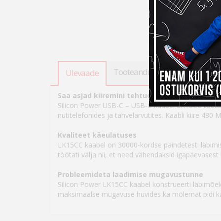
Tooteandmed
Tarneinfo
Ülevaade
Saa asjad kiiremini tehtud
Silicon Power USB-C – USB-C kaabel LK15CC toetab
nutitelefonides ja tahvelarvutites. Kaabli kiire 480
Kvaliteet käeulatuses
LK15CC kaabel on 30000-kordse paindetesti läbimise
töötati välja nii, et need vähendaksid igapäevasest
Probleemideta laadimise mugavustunne
Silicon Power LK15CC kaabel konstrueerti läbimõeldu
maksimaalse mugavuse huvides ka mõlemat pidi k