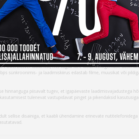
14 päev
14
Saadavus
 PowerDeliver laadimist, mis tagab kiire laadimiskogemuse uusimat
 Mbps sünkroonimis- ja laadimiskiirus edastab filme, muusikat või pildig
 hinnanguga piisavalt tugev, et igapäevaste laadimisvajadustega hõlp
 kasutamisest tulenevat vastupidavat pinget ja pikendaksid kasutusiga
lt sellise disainiga, et kaabli ühendamine erinevate nutitelefonidega o
asutatavad.