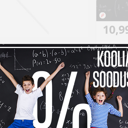
10,9
Põhiinfo
USB-C – US
Boost Link 
Andmeedastu
Võimsus: ku
Pikkus: 10
Toode o
Kohalet