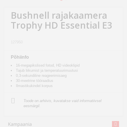
Kodu
&
Bushnell rajakaamera
aed
Trophy HD Essential E3
Ilu
&
127950
tervis
Põhiinfo
Sport
16-megapikslised fotod, HD videoklipid
&
Tajub liikumist ja temperatuurimuutusi
0,3-sekundiline reageerimisaeg
hobi
30-meetrine tööraadius
Ilmastikukindel korpus
Mänguasjad
Toode on arhiivis, kuvatakse vaid informatiivsel
eesmärgil.
Auto
Kampaania