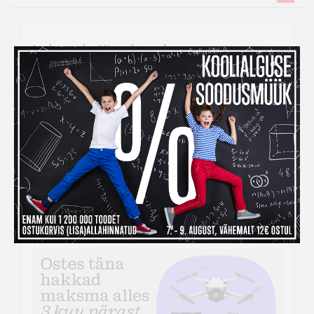
Inbank järelmaksuga ostes
maksad kauba eest alles
detsembris
Kui ihaldatud kaupade tellimiseks peaks raha nappima,
siis
Inbank järelmaksu abiga saad soovitud kauba
kohe kätte, aga maksma hakkad alles
detsembris!
Järelmaksu taotlemise protsess on lihtne –
veebikaubamaja ostukorvis tuleb makseviisiks valida
“Maksa järelmaksuga” ning seejärel täita kõik vajalikud
väljad.