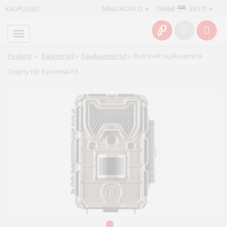
MINU KONTO
TARNE
· EESTI
KAUPLUSED
Avaleht
Info
Pealeht
»
Kaamerad
»
Rajakaamerad
»
Bushnell rajakaamera
Trophy HD Essential E3
Teenused
Kaamerad
Fotokaubad
Arvuti
&
IT
Elektroonika
1
2