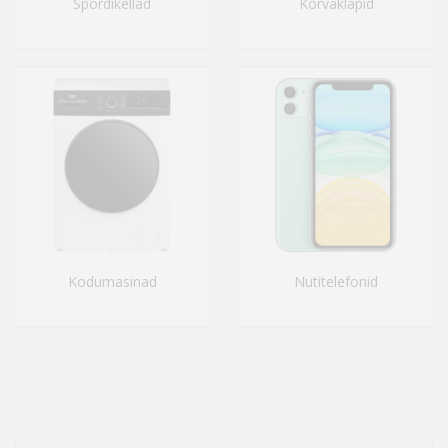
Spordikellad
Kõrvaklapid
Kodumasinad
Nutitelefonid