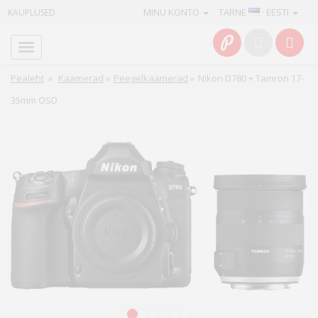
MINU KONTO
TARNE
· EESTI
KAUPLUSED
Avaleht
Info
Pealeht
»
Kaamerad
»
Peegelkaamerad
»
Nikon D780 + Tamron 17-
35mm OSD
Teenused
Kaamerad
Fotokaubad
Arvuti
&
IT
Elektroonika
1
2
3
4
5
6