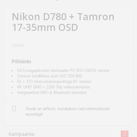
Kodu
&
Nikon D780 + Tamron
aed
17-35mm OSD
Ilu
&
144451
tervis
Põhiinfo
Sport
24,5-megapiksline täiskaader FX BSI CMOS sensor
&
Sensori tundlikkus kuni ISO 204 800
51 + 273 teravustamispunktiga AF sensor
hobi
4K UHD 3840 × 2160 30p videosalvestus
Integreeritud WiFi & Bluetooth ühendus
Mänguasjad
Toode on arhiivis, kuvatakse vaid informatiivsel
eesmärgil.
Auto
Kampaania