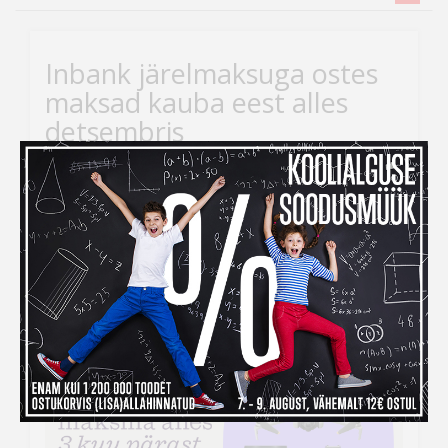
Inbank järelmaksuga ostes
maksad kauba eest alles
detsembris
Kui ihaldatud kaupade tellimiseks peaks raha nappima,
siis
Inbank järelmaksu abiga saad soovitud kauba
kohe kätte, aga maksma hakkad alles
detsembris!
Järelmaksu taotlemise protsess on lihtne –
veebikaubamaja ostukorvis tuleb makseviisiks valida
“Maksa järelmaksuga” ning seejärel täita kõik vajalikud
väljad.