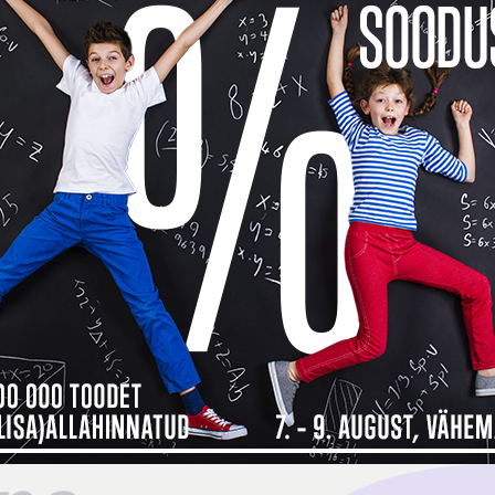
Toode o
See too
14 päev
14
Küsi v
Kokkusobivad tooted
Tarneinfo
Saadavus
17
 maksad kauba eest alles detsembri
ma, siis
Inbank järelmaksu abiga saad soovitud kauba kohe kä
bamaja ostukorvis tuleb makseviisiks valida “Maksa järelmaksuga” ning