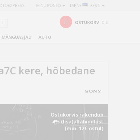
OTOEXPRESS
MINU KONTO
TARNE
· EESTI
OSTUKORV
0 €
MÄNGUASJAD
AUTO
a7C kere, hõbedane
Ostukorvis rakendub
4% (lisa)allahindlust
(min. 12€ ostul)