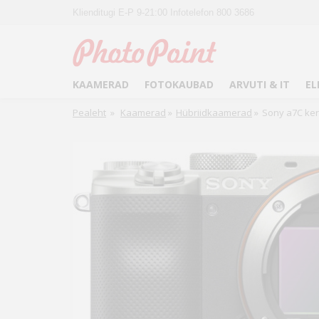
Klienditugi E-P 9-21:00 Infotelefon 800 3686
KAAMERAD
FOTOKAUBAD
ARVUTI & IT
EL
Pealeht
»
Kaamerad
»
Hübriidkaamerad
»
Sony a7C ke