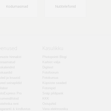
Kodumasinad
Nutitelefonid
eenused
Kasulikku
nuste hinnakiri
Photopointi Blogi
toraamatud
Karbist välja
okalendrid
Digitest
okaardid
Fotofoorum
led ja kruusid
Fotokursus
red seinapildid
Küpsiste seaded
ilabor
Fotonipid
otoExpress Pro
Snäp pildipank
kumendifotod
KKK
otehnika rent
Ostujuhid
agarantii & kindlustus
Vana elektroonika