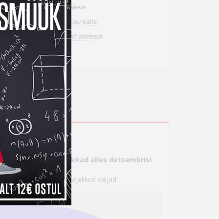
n laos, tarneaeg 1-3 tööpäeva
de tuuakse sulle tasuta koju kätte
a tagastusõigus internetist ostmisel
ahetuspakkumist
s
tte, aga maksma hakkad alles detsembris!
 seejärel täita kõik vajalikud väljad.