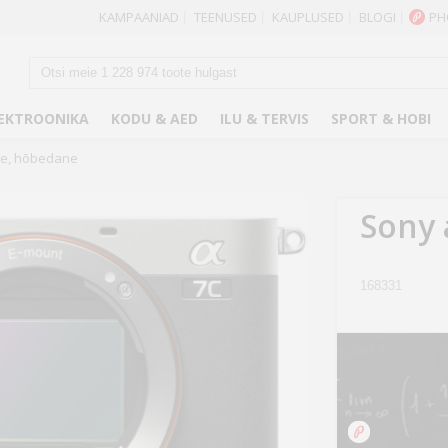
KAMPAANIAD
TEENUSED
KAUPLUSED
BLOGI
PH
|
|
|
|
EKTROONIKA
KODU & AED
ILU & TERVIS
SPORT & HOBI
re, hõbedane
Sony 
168331