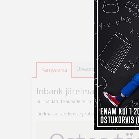
Ülevaade
Tooteandmed
Kampaania
Inbank järelmaksuga ostes
Kui ihaldatud kaupade tellimiseks peaks raha nappi
Järelmaksu taotlemise protsess on lihtne – veebikau