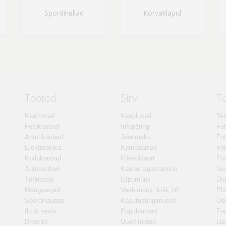
Spordikellad
Kõrvaklapid
Tooted
Sirvi
T
Kaamerad
Kauplused
Tee
Fotokaubad
Infopäring
Fo
Arvutikaubad
Järelmaks
Fot
Elektroonika
Kampaaniad
Fot
Kodukaubad
Kliendikaart
Pus
Autokaubad
Kauba tagastamine
Suu
Tööriistad
Lõpumüük
Dig
Mänguasjad
Veebimüük, kõik 1€!
Ph
Spordikaubad
Kasutustingimused
Do
Ilu & tervis
Populaarsed
Fot
Droonid
Uued tooted
Lis