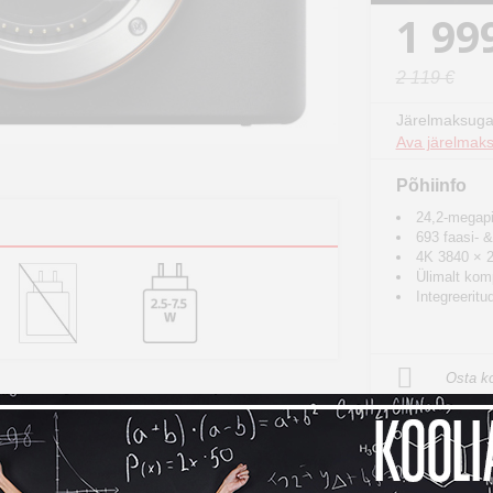
1 99
2 119 €
Järelmaksuga
Ava järelmaks
Põhiinfo
24,2-megap
693 faasi- 
4K 3840 × 2
Ülimalt kom
Integreeritu
Osta ko