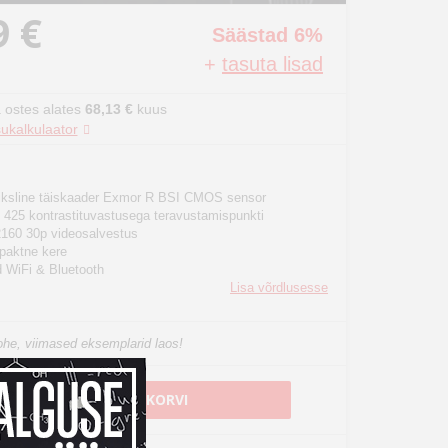
9 €
Säästad 6%
+
tasuta lisad
 ostes alates
68,13 €
kuus
ukalkulaator
iksline täiskaader Exmor R BSI CMOS sensor
& 425 kontrastituvastusega teravustamispunkti
160 30p videosalvestus
paktne kere
d WiFi & Bluetooth
Lisa võrdlusesse
he, viimased eksemplarid laos!
LISA OSTUKORVI