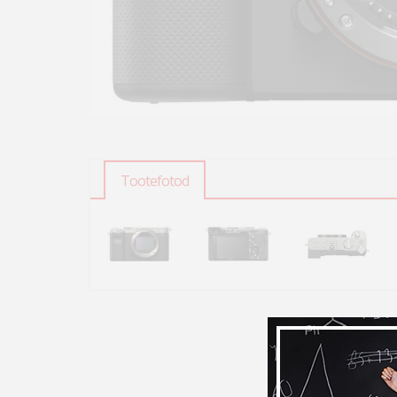
Tootefotod