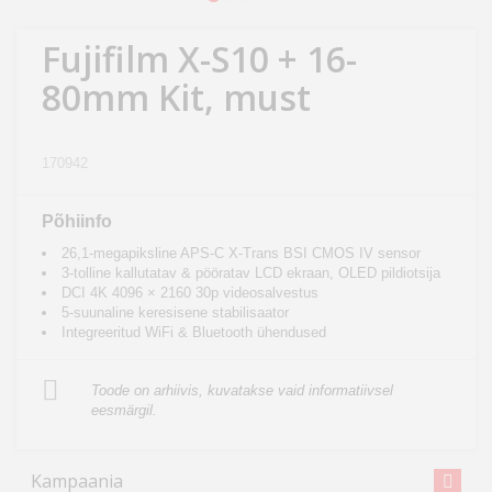
Kodu
&
Fujifilm X-S10 + 16-
aed
80mm Kit, must
Ilu
&
170942
tervis
Põhiinfo
Sport
26,1-megapiksline APS-C X-Trans BSI CMOS IV sensor
&
3-tolline kallutatav & pööratav LCD ekraan, OLED pildiotsija
DCI 4K 4096 × 2160 30p videosalvestus
hobi
5-suunaline keresisene stabilisaator
Integreeritud WiFi & Bluetooth ühendused
Mänguasjad
Toode on arhiivis, kuvatakse vaid informatiivsel
eesmärgil.
Auto
Kampaania