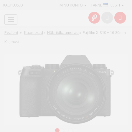
MINU KONTO
TARNE
· EESTI
KAUPLUSED
Avaleht
Info
Pealeht
»
Kaamerad
»
Hübriidkaamerad
»
Fujifilm X-S10 + 16-80mm
Kit, must
Teenused
Kaamerad
Fotokaubad
Arvuti
&
IT
Elektroonika
1
2
3
4
5