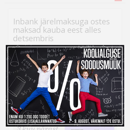
Inbank järelmaksuga ostes
maksad kauba eest alles
detsembris
Kui ihaldatud kaupade tellimiseks peaks raha nappima,
siis
Inbank järelmaksu abiga saad soovitud kauba
kohe kätte, aga maksma hakkad alles
detsembris!
Järelmaksu taotlemise protsess on lihtne –
veebikaubamaja ostukorvis tuleb makseviisiks valida
“Maksa järelmaksuga” ning seejärel täita kõik vajalikud
väljad.