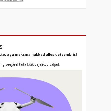
s
tte, aga maksma hakkad alles detsembris!
 seejärel täita kõik vajalikud väljad.