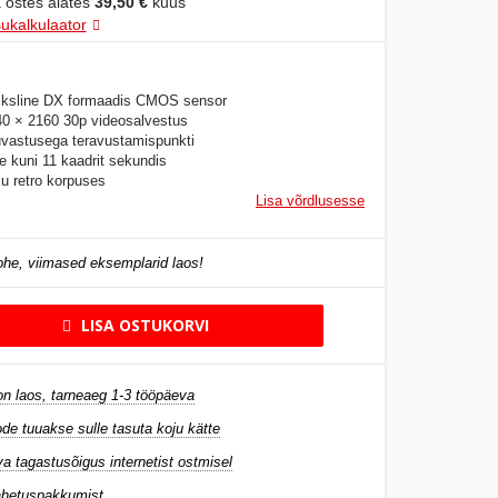
 ostes alates
39,50 €
kuus
ukalkulaator
iksline DX formaadis CMOS sensor
0 × 2160 30p videosalvestus
tuvastusega teravustamispunkti
e kuni 11 kaadrit sekundis
u retro korpuses
Lisa võrdlusesse
he, viimased eksemplarid laos!
LISA OSTUKORVI
n laos, tarneaeg 1-3 tööpäeva
de tuuakse sulle tasuta koju kätte
a tagastusõigus internetist ostmisel
ahetuspakkumist