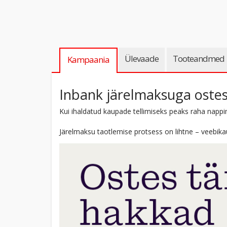
Ülevaade
Tooteandmed
Kampaania
Inbank järelmaksuga ostes
Kui ihaldatud kaupade tellimiseks peaks raha nappi
Järelmaksu taotlemise protsess on lihtne – veebikau