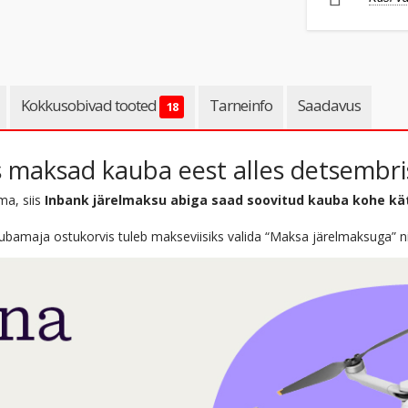
Kokkusobivad tooted
Tarneinfo
Saadavus
18
 maksad kauba eest alles detsembri
ma, siis
Inbank järelmaksu abiga saad soovitud kauba kohe kä
bamaja ostukorvis tuleb makseviisiks valida “Maksa järelmaksuga” ning