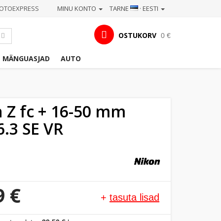
OTOEXPRESS
MINU KONTO
TARNE
· EESTI
OSTUKORV
0 €
MÄNGUASJAD
AUTO
 Z fc + 16-50 mm
6.3 SE VR
9 €
+
tasuta lisad