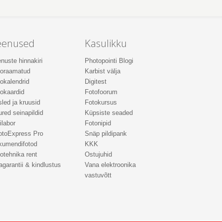
eenused
Kasulikku
nuste hinnakiri
Photopointi Blogi
toraamatud
Karbist välja
okalendrid
Digitest
okaardid
Fotofoorum
led ja kruusid
Fotokursus
red seinapildid
Küpsiste seaded
ilabor
Fotonipid
otoExpress Pro
Snäp pildipank
kumendifotod
KKK
otehnika rent
Ostujuhid
agarantii & kindlustus
Vana elektroonika
vastuvõtt