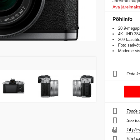
Järelmaksuga
Ava järelmaks
Põhiinfo
20,9-megap
4K UHD 384
209 faasiti
Foto sarivõt
Moderne sis
Osta ko
Toode o
See too
14 päev
14
Küsi v