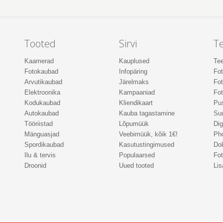
Tooted
Sirvi
T
Kaamerad
Kauplused
Tee
Fotokaubad
Infopäring
Fo
Arvutikaubad
Järelmaks
Fot
Elektroonika
Kampaaniad
Fot
Kodukaubad
Kliendikaart
Pus
Autokaubad
Kauba tagastamine
Suu
Tööriistad
Lõpumüük
Dig
Mänguasjad
Veebimüük, kõik 1€!
Ph
Spordikaubad
Kasutustingimused
Do
Ilu & tervis
Populaarsed
Fot
Droonid
Uued tooted
Lis