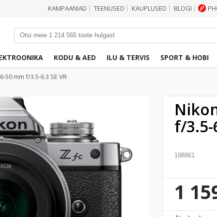
KAMPAANIAD
TEENUSED
KAUPLUSED
BLOGI
PH
|
|
|
|
EKTROONIKA
KODU & AED
ILU & TERVIS
SPORT & HOBI
16-50 mm f/3.5-6.3 SE VR
Nikon
f/3.5-
198861
1 15