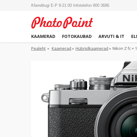
Klienditugi E-P 9-21:00 Infotelefon 800 3686
KAAMERAD
FOTOKAUBAD
ARVUTI & IT
EL
Pealeht
»
Kaamerad
»
Hübriidkaamerad
»
Nikon Z fc + 