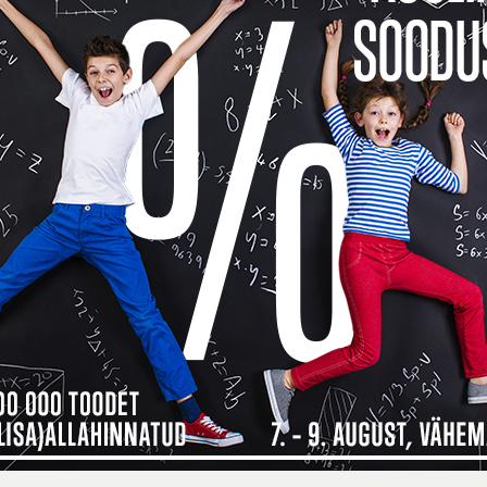
Toode o
See too
14 päev
14
Küsi v
Kokkusobivad tooted
Tarneinfo
Saadavus
24
 maksad kauba eest alles detsembri
ma, siis
Inbank järelmaksu abiga saad soovitud kauba kohe kä
bamaja ostukorvis tuleb makseviisiks valida “Maksa järelmaksuga” ning