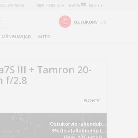
OTOEXPRESS
MINU KONTO
TARNE
· EESTI
OSTUKORV
0 €
MÄNGUASJAD
AUTO
a7S III + Tamron 20-
f/2.8
Ostukorvis rakendub
3% (lisa)allahindlust
(min. 12€ ostul)