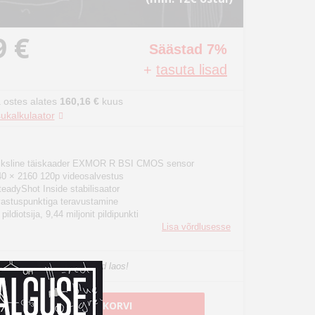
9 €
Säästad 7%
+
tasuta lisad
 ostes alates
160,16 €
kuus
ukalkulaator
iksline täiskaader EXMOR R BSI CMOS sensor
0 × 2160 120p videosalvestus
SteadyShot Inside stabilisaator
vastuspunktiga teravustamine
ildiotsija, 9,44 miljonit pildipunkti
Lisa võrdlusesse
he, viimased eksemplarid laos!
LISA OSTUKORVI