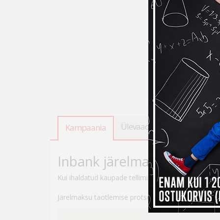
Ülevaade
Tooteandmed
Kampaania
Inbank järelmaksuga ostes
Kui ihaldatud kaupade tellimiseks peaks raha nappi
Järelmaksu taotlemise protsess on lihtne – veebikau