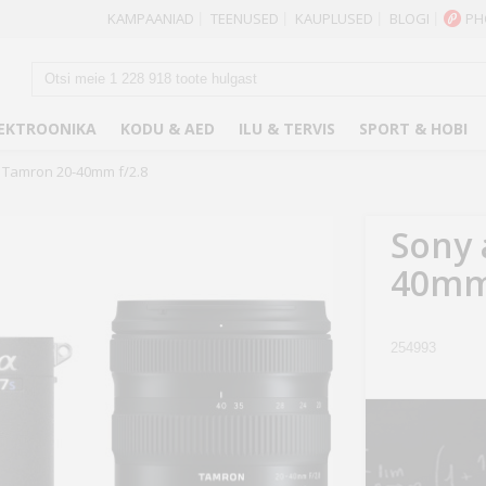
KAMPAANIAD
TEENUSED
KAUPLUSED
BLOGI
PH
|
|
|
|
EKTROONIKA
KODU & AED
ILU & TERVIS
SPORT & HOBI
 + Tamron 20-40mm f/2.8
Sony 
40mm 
254993