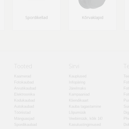
Spordikellad
Kõrvaklapid
Tooted
Sirvi
T
Kaamerad
Kauplused
Tee
Fotokaubad
Infopäring
Fo
Arvutikaubad
Järelmaks
Fot
Elektroonika
Kampaaniad
Fot
Kodukaubad
Kliendikaart
Pus
Autokaubad
Kauba tagastamine
Suu
Tööriistad
Lõpumüük
Dig
Mänguasjad
Veebimüük, kõik 1€!
Ph
Spordikaubad
Kasutustingimused
Do