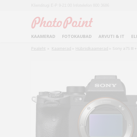
Klienditugi E-P 9-21:00 Infotelefon 800 3686
KAAMERAD
FOTOKAUBAD
ARVUTI & IT
EL
Pealeht
»
Kaamerad
»
Hübriidkaamerad
»
Sony a7S III