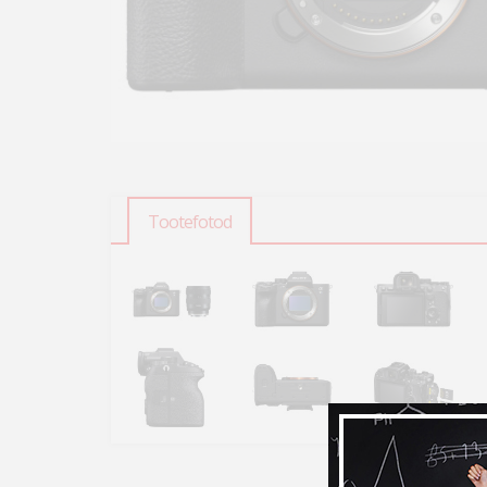
Tootefotod