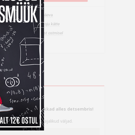
n laos, tarneaeg 1-3 tööpäeva
de tuuakse sulle tasuta koju kätte
a tagastusõigus internetist ostmisel
ahetuspakkumist
s
tte, aga maksma hakkad alles detsembris!
 seejärel täita kõik vajalikud väljad.