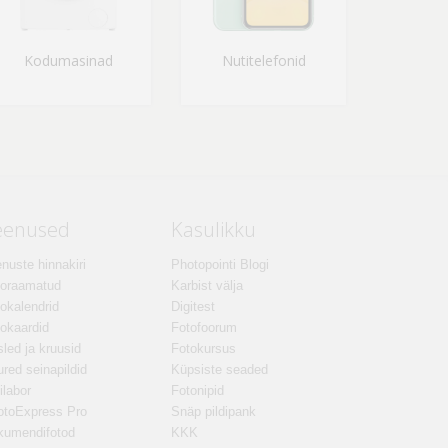
Kodumasinad
Nutitelefonid
eenused
Kasulikku
nuste hinnakiri
Photopointi Blogi
toraamatud
Karbist välja
okalendrid
Digitest
okaardid
Fotofoorum
led ja kruusid
Fotokursus
red seinapildid
Küpsiste seaded
ilabor
Fotonipid
otoExpress Pro
Snäp pildipank
kumendifotod
KKK