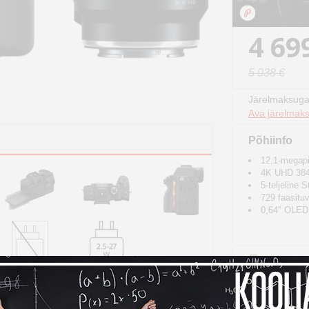
4 69
5 038 €
Järelmaksuga
Ava järelmaks
Põhiinfo
12,1-megap
4K UHD 384
5-teljeline 
729 faasitu
0,64" OLED p
Osta ko