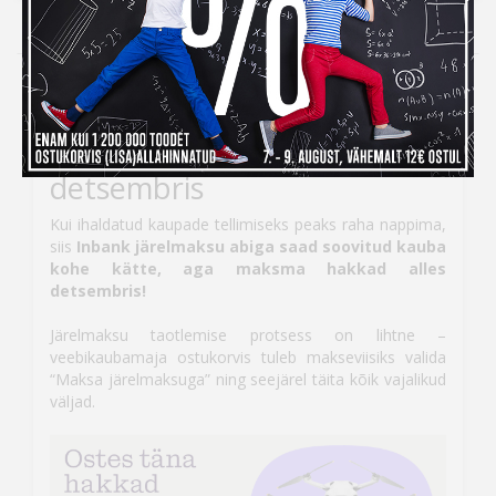
Kampaania
Inbank järelmaksuga ostes
maksad kauba eest alles
detsembris
Kui ihaldatud kaupade tellimiseks peaks raha nappima,
siis
Inbank järelmaksu abiga saad soovitud kauba
kohe kätte, aga maksma hakkad alles
detsembris!
Järelmaksu taotlemise protsess on lihtne –
veebikaubamaja ostukorvis tuleb makseviisiks valida
“Maksa järelmaksuga” ning seejärel täita kõik vajalikud
väljad.