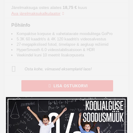
Järelmaksuga ostes alates
18,75 €
kuus
Ava järelmaksukalkulaator
Põhiinfo
Kompaktse korpuse & vahetatavate moodulitega GoPro
5.3K 60 kaadrit/s & 4K 120 kaadrit/s videosalvestus
27-megapikslised fotod,
timelapse
& aegluup režiimid
HyperSmooth 6.0 videostabilisatsioon & HDR
Veekindel kuni 10 meetrit lisakorpuseta
Osta kohe, viimased eksemplarid laos!
LISA OSTUKORVI
Toode on laos, tarneaeg 1-3 tööpäeva
See toode tuuakse sulle tasuta koju kätte
14 päeva tagastusõigus internetist ostmisel
14