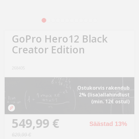
Kodu
&
aed
1
2
3
4
5
6
7
8
9
10
11
12
GoPro Hero12 Black
Ilu
&
Creator Edition
tervis
268405
Sport
&
hobi
Ostukorvis rakendub
2% (lisa)allahindlust
(min. 12€ ostul)
Mänguasjad
549,99 €
Auto
Säästad 13%
629,99 €