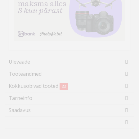
Ülevaade
Tooteandmed
Kokkusobivad tooted
22
Tarneinfo
Saadavus