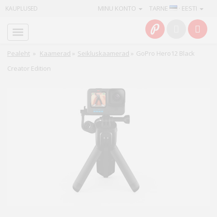
MINU KONTO
TARNE
· EESTI
KAUPLUSED
Avaleht
Info
Pealeht
»
Kaamerad
»
Seikluskaamerad
»
GoPro Hero12 Black
Creator Edition
Teenused
Kaamerad
Fotokaubad
Arvuti
&
IT
Elektroonika