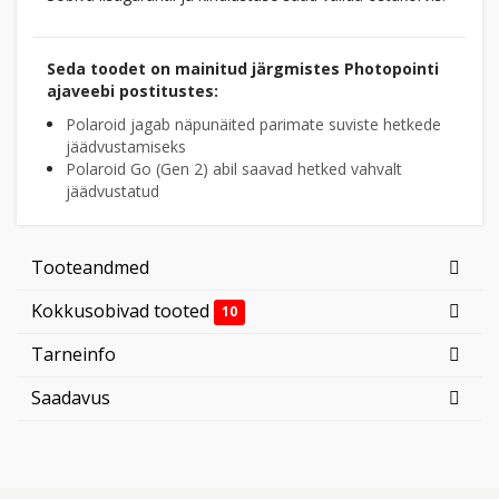
Seda toodet on mainitud järgmistes Photopointi
ajaveebi postitustes:
Polaroid jagab näpunäited parimate suviste hetkede
jäädvustamiseks
Polaroid Go (Gen 2) abil saavad hetked vahvalt
jäädvustatud
Tooteandmed
Kokkusobivad tooted
10
Tarneinfo
Saadavus