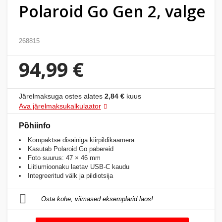
Polaroid Go Gen 2, valge
Kodu
&
aed
268815
Ilu
94,99 €
&
tervis
Järelmaksuga ostes alates
2,84 €
kuus
Ava järelmaksukalkulaator
Sport
&
Põhiinfo
hobi
Kompaktse disainiga kiirpildikaamera
Kasutab Polaroid Go pabereid
Foto suurus: 47 × 46 mm
Mänguasjad
Liitiumioonaku laetav USB-C kaudu
Integreeritud välk ja pildiotsija
Auto
Osta kohe, viimased eksemplarid laos!