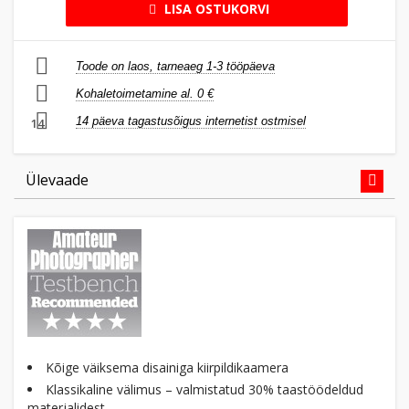
LISA OSTUKORVI
Toode on laos, tarneaeg 1-3 tööpäeva
Kohaletoimetamine al. 0 €
14 päeva tagastusõigus internetist ostmisel
14
Ülevaade
Kõige väiksema disainiga kiirpildikaamera
Klassikaline välimus – valmistatud 30% taastöödeldud
materjalidest