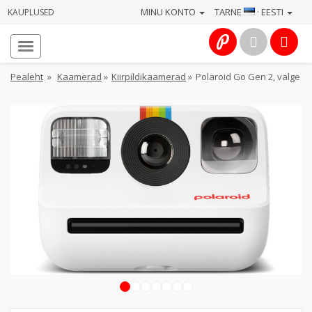
MINU KONTO
TARNE
· EESTI
KAUPLUSED
Avaleht
Info
Pealeht
»
Kaamerad
»
Kiirpildikaamerad
»
Polaroid Go Gen 2, valge
Teenused
Kaamerad
Fotokaubad
Arvuti
&
IT
Elektroonika
1
2
3
4
5
6
7