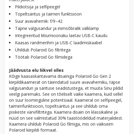
Pildiotsija ja selfipeegel
Topeltsäritus ja taimeri funktsioon
Suur avavahemik: f/9–42
Täpne valgusandur ja inimsõbralik välklamp
Integreeritud liitiumioonaku laetav USB-C kaudu
Kaasas randmerihm ja USB-C laadimiskaabel
Ühildub Polaroid Go filtritega
Töötab Polaroid Go filmidega
Jäädvusta elu liikvel olles
Kõige kaasaskantavama disainiga Polaroid Go Gen 2
kiirpildikaamerat on täiendatud suure avavahemiku, täpse
valgusanduri ja särituse seadistustega, et muuta Sinu pildid
veelgi paremaks. See on tõeliselt väike kaamera, kuid sellel
on suur loominguline potentsiaal. Kaameral on selfipeegel,
taimerifunktsioon, topeltsäritus ja see ühildub oma
pisikeste värvifiltritega. Kaamera disain on klassikaline ja
nüüd on see valmistatud 30% taastöödeldud materjalidest.
Kaamera ühildub Polaroid Go filmiga, mis on väikseim
Polaroid kiirpildi formaat.