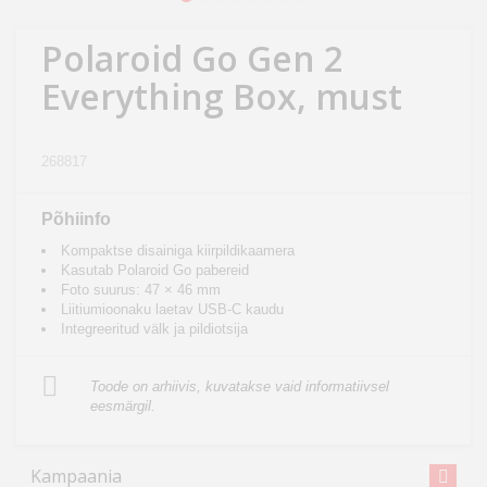
Kodu
&
Polaroid Go Gen 2
aed
Everything Box, must
Ilu
&
268817
tervis
Põhiinfo
Sport
Kompaktse disainiga kiirpildikaamera
&
Kasutab Polaroid Go pabereid
Foto suurus: 47 × 46 mm
hobi
Liitiumioonaku laetav USB-C kaudu
Integreeritud välk ja pildiotsija
Mänguasjad
Toode on arhiivis, kuvatakse vaid informatiivsel
eesmärgil.
Auto
Kampaania