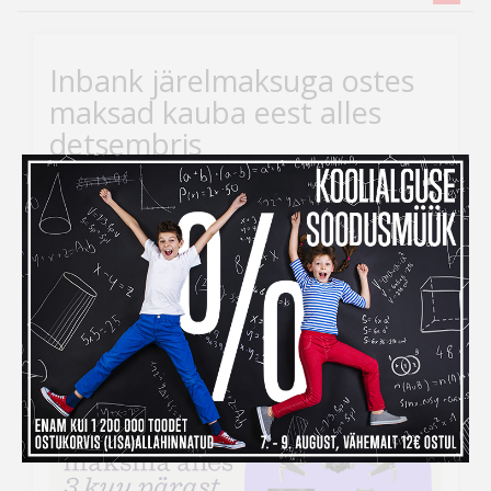
Inbank järelmaksuga ostes
maksad kauba eest alles
detsembris
Kui ihaldatud kaupade tellimiseks peaks raha nappima,
siis
Inbank järelmaksu abiga saad soovitud kauba
kohe kätte, aga maksma hakkad alles
detsembris!
Järelmaksu taotlemise protsess on lihtne –
veebikaubamaja ostukorvis tuleb makseviisiks valida
“Maksa järelmaksuga” ning seejärel täita kõik vajalikud
väljad.