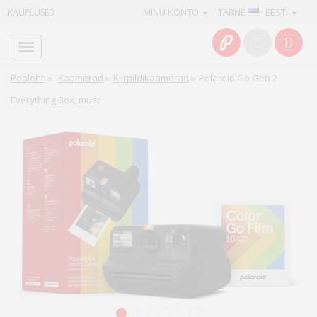
MINU KONTO
TARNE
· EESTI
KAUPLUSED
Avaleht
Info
Pealeht
»
Kaamerad
»
Kiirpildikaamerad
»
Polaroid Go Gen 2
Everything Box, must
Teenused
Kaamerad
Fotokaubad
Arvuti
&
IT
Elektroonika
1
2
3
4
5
6
7
8