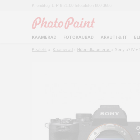
Klienditugi E-P 9-21:00 Infotelefon 800 3686
KAAMERAD
FOTOKAUBAD
ARVUTI & IT
EL
Pealeht
»
Kaamerad
»
Hübriidkaamerad
»
Sony a7 IV +