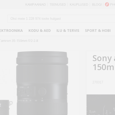
KAMPAANIAD
TEENUSED
KAUPLUSED
BLOGI
PH
|
|
|
|
EKTROONIKA
KODU & AED
ILU & TERVIS
SPORT & HOBI
 Tamron 35-150mm f/2-2.8
Sony 
150mm
270317