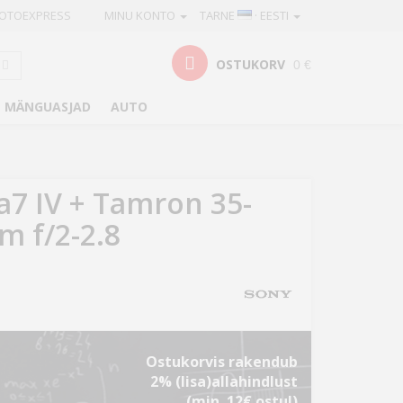
OTOEXPRESS
MINU KONTO
TARNE
· EESTI
OSTUKORV
0 €
MÄNGUASJAD
AUTO
a7 IV + Tamron 35-
 f/2-2.8
Ostukorvis rakendub
2% (lisa)allahindlust
(min. 12€ ostul)