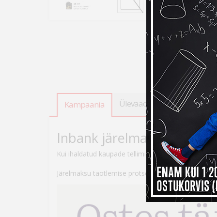
Ülevaade
Tooteandmed
Kampaania
Inbank järelmaksuga ostes
Kui ihaldatud kaupade tellimiseks peaks raha nappi
Järelmaksu taotlemise protsess on lihtne – veebikau