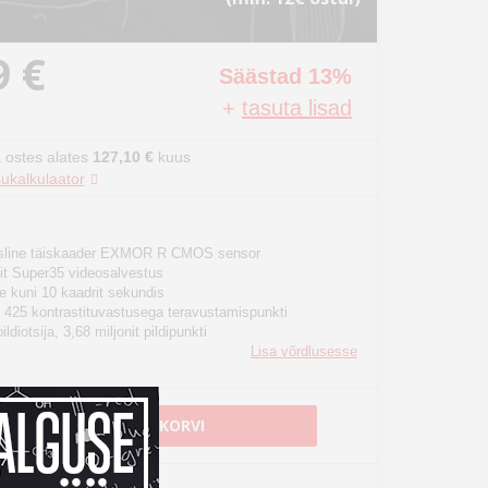
9 €
Säästad 13%
+
tasuta lisad
 ostes alates
127,10 €
kuus
ukalkulaator
sline täiskaader EXMOR R CMOS sensor
it Super35 videosalvestus
e kuni 10 kaadrit sekundis
& 425 kontrastituvastusega teravustamispunkti
diotsija, 3,68 miljonit pildipunkti
Lisa võrdlusesse
LISA OSTUKORVI