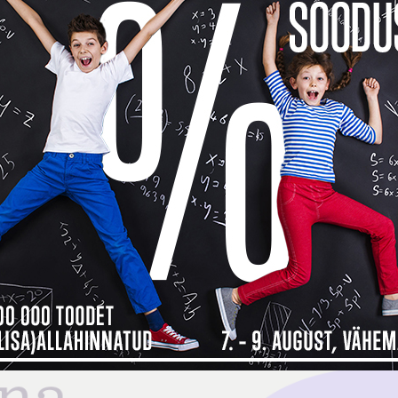
Toode o
See too
14 päev
14
Küsi v
Kokkusobivad tooted
Tarneinfo
Saadavus
25
 maksad kauba eest alles detsembri
ma, siis
Inbank järelmaksu abiga saad soovitud kauba kohe kä
bamaja ostukorvis tuleb makseviisiks valida “Maksa järelmaksuga” ning