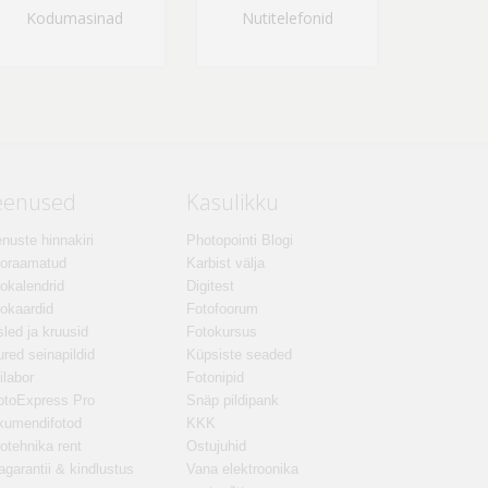
Kodumasinad
Nutitelefonid
eenused
Kasulikku
nuste hinnakiri
Photopointi Blogi
toraamatud
Karbist välja
okalendrid
Digitest
okaardid
Fotofoorum
led ja kruusid
Fotokursus
red seinapildid
Küpsiste seaded
ilabor
Fotonipid
otoExpress Pro
Snäp pildipank
kumendifotod
KKK
otehnika rent
Ostujuhid
agarantii & kindlustus
Vana elektroonika