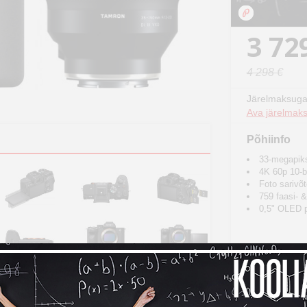
3 72
4 298 €
Järelmaksuga
Ava järelmaks
Põhiinfo
33-megapik
4K 60p 10-b
Foto sarivõt
759 faasi- 
0,5" OLED pil