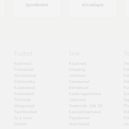
Spordikellad
Kõrvaklapid
Tooted
Sirvi
T
Kaamerad
Kauplused
Tee
Fotokaubad
Infopäring
Fo
Arvutikaubad
Järelmaks
Fot
Elektroonika
Kampaaniad
Fot
Kodukaubad
Kliendikaart
Pus
Autokaubad
Kauba tagastamine
Suu
Tööriistad
Lõpumüük
Dig
Mänguasjad
Veebimüük, kõik 1€!
Ph
Spordikaubad
Kasutustingimused
Do
Ilu & tervis
Populaarsed
Fot
Droonid
Uued tooted
Lis