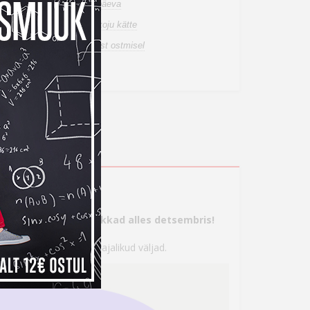
n laos, tarneaeg 1-2 tööpäeva
de tuuakse sulle tasuta koju kätte
a tagastusõigus internetist ostmisel
ahetuspakkumist
s
tte, aga maksma hakkad alles detsembris!
 seejärel täita kõik vajalikud väljad.