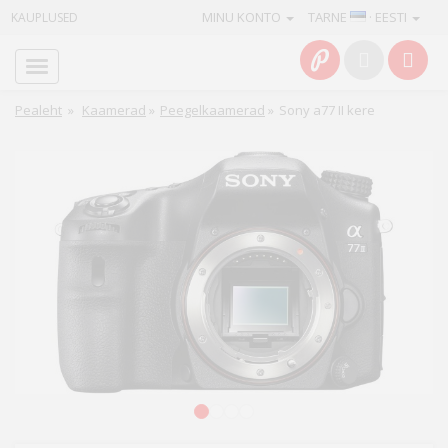
MINU KONTO
TARNE
· EESTI
KAUPLUSED
Avaleht
Info
Pealeht
»
Kaamerad
»
Peegelkaamerad
»
Sony a77 II kere
Teenused
Kaamerad
Fotokaubad
Arvuti
&
IT
Elektroonika
1
2
3
4