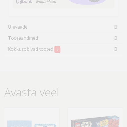
Ülevaade
Tooteandmed
Kokkusobivad tooted
3
Avasta veel