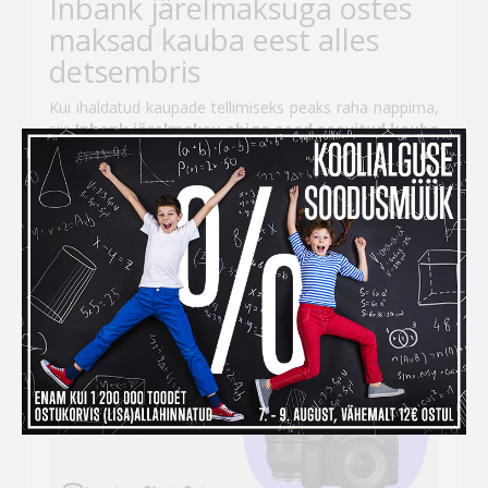
Inbank järelmaksuga ostes
maksad kauba eest alles
detsembris
Kui ihaldatud kaupade tellimiseks peaks raha nappima,
siis
Inbank järelmaksu abiga saad soovitud kauba
kohe kätte, aga maksma hakkad alles
detsembris!
Järelmaksu taotlemise protsess on lihtne –
veebikaubamaja ostukorvis tuleb makseviisiks valida
“Maksa järelmaksuga” ning seejärel täita kõik vajalikud
väljad.