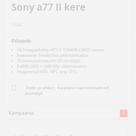
Sony a77 II kere
Kodu
&
aed
36544
Ilu
Põhiinfo
&
24,3-megapiksline APS-C EXMOR CMOS sensor
tervis
Keresisene SteadyShot pildistabilisaator
79 teravustamispunkti (15 rist-tüüpi)
FullHD 1920 × 1080 50p videosalvestus
Sport
Integreeritud WiFi, NFC ning GPS
&
hobi
Toode on arhiivis, kuvatakse vaid informatiivsel
eesmärgil.
Mänguasjad
Kampaania
Auto