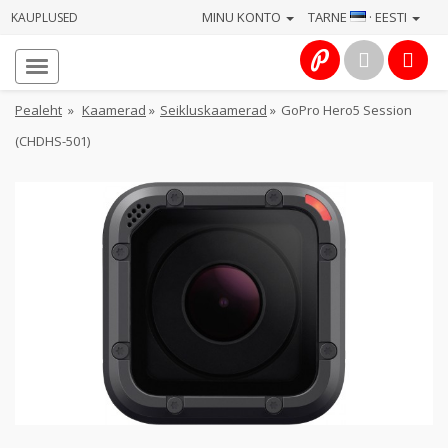
MINU KONTO
TARNE
· EESTI
KAUPLUSED
Avaleht
Info
Pealeht
»
Kaamerad
»
Seikluskaamerad
»
GoPro Hero5 Session
(CHDHS-501)
Teenused
Kaamerad
Fotokaubad
Arvuti
&
IT
Elektroonika