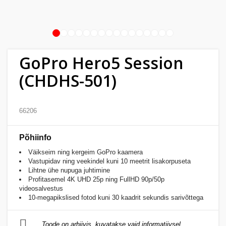
Kodu
&
aed
1
2
3
4
5
6
7
8
9
10
11
12
13
14
15
16
GoPro Hero5 Session
Ilu
&
(CHDHS-501)
tervis
66206
Sport
&
hobi
Põhiinfo
Väikseim ning kergeim GoPro kaamera
Vastupidav ning veekindel kuni 10 meetrit lisakorpuseta
Mänguasjad
Lihtne ühe nupuga juhtimine
Profitasemel 4K UHD 25p ning FullHD 90p/50p
videosalvestus
Auto
10-megapikslised fotod kuni 30 kaadrit sekundis sarivõttega
Toode on arhiivis, kuvatakse vaid informatiivsel