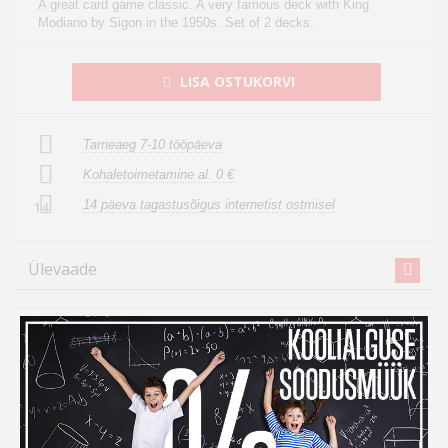
A great card game classic. A very famous deck with King
Modiano by Sigon in the 1950s. Set of 2 decks.
LISA OSTUKORVI
Tarneaeg 7-10 tööpäeva
Kohaletoimetamine al. 0 €
14 päeva tagastusõigus internetist ostmisel
14
Ülevaade
Vabandage, tooteandmed on tõlkimisel. Kui vajate toote
võõrkeelse teksti mõistmisel abi, andke sellest palun teada
e-posti teel
info@photopoint.ee
. Saadame teile kiirelt
soovitud tõlke.
Suurepärane kaardimängu klassika. Väga kuulus kaardipakk