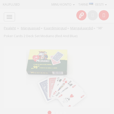
MINU KONTO
TARNE
· EESTI
KAUPLUSED
Avaleht
Info
Pealeht
»
Mänguasjad
»
Kaardimängud
»
Mängukaardid
»
''98''
Poker Cards 2 Deck Set Modiano (Red And Blue)
Teenused
Kaamerad
Fotokaubad
Arvuti
&
IT
Elektroonika
1
2
3
4
5