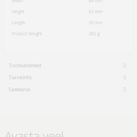
Width
88 mm
Height
63 mm
Length
20 mm
Product Weight
282 g
Tooteandmed
Tarneinfo
Saadavus
Avasta veel