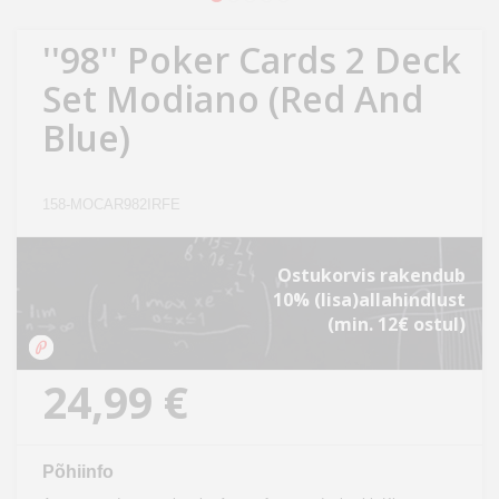
Kodu
&
''98'' Poker Cards 2 Deck
aed
Set Modiano (Red And
Blue)
Ilu
&
tervis
158-MOCAR982IRFE
Sport
Ostukorvis rakendub
&
10% (lisa)allahindlust
hobi
(min. 12€ ostul)
Mänguasjad
24,99 €
Auto
Põhiinfo