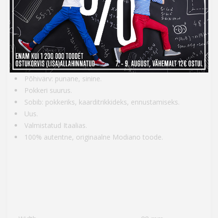
King Modiano poolt, loodud Sigoni poolt 1950ndatel.
Komplekt koosneb kahest pakist.
Komplektis: 54 x 2 kaarti.
Kaardi suurus: 63 x 88 mm (2.5 x 3.5 tolli).
Paki kaal: 260 g (0.57 naela) (ligikaudu).
Põhivärv: punane, sinine.
Pokkeri suurus.
Sobib: pokkeriks, kaarditrikkideks, ennustamiseks.
Uus.
Valmistatud Itaalias.
100% autentne, originaalne Modiano toode.