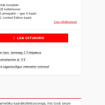
rtide komplekt
26 kollektsioon
2 pimepakki – igas 6 kaarti
 Limited Edition kaarti
Lisa võrdlusesse
LISA OSTUKORVI
n laos, tarneaeg 1-3 tööpäeva
oimetamine al. 0 €
a tagastusõigus internetist ostmisel
ametliku kaardikollektsiooniga, mis toob sinuni