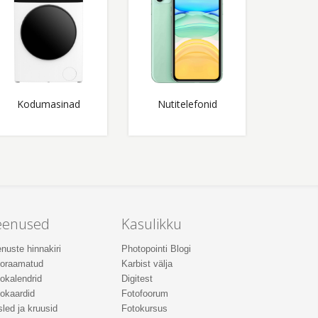
Kodumasinad
Nutitelefonid
eenused
Kasulikku
nuste hinnakiri
Photopointi Blogi
toraamatud
Karbist välja
okalendrid
Digitest
okaardid
Fotofoorum
led ja kruusid
Fotokursus