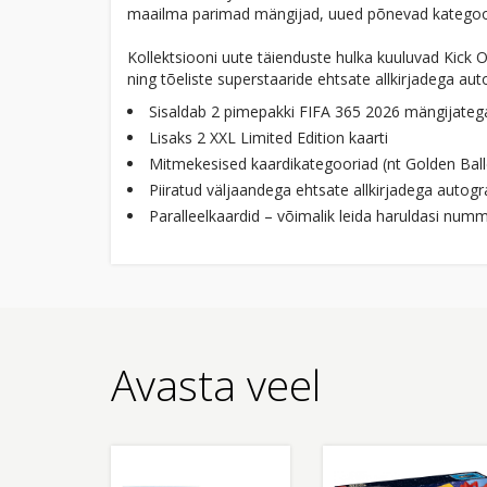
maailma parimad mängijad, uued põnevad kategooriad
Kollektsiooni uute täienduste hulka kuuluvad Kick O
ning tõeliste superstaaride ehtsate allkirjadega au
Sisaldab 2 pimepakki FIFA 365 2026 mängijatega 
Lisaks 2 XXL Limited Edition kaarti
Mitmekesised kaardikategooriad (nt Golden Bal
Piiratud väljaandega ehtsate allkirjadega autog
Paralleelkaardid – võimalik leida haruldasi nu
Avasta veel