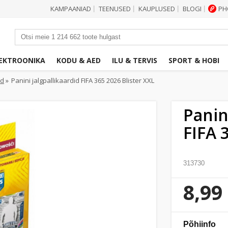
KAMPAANIAD
TEENUSED
KAUPLUSED
BLOGI
PH
|
|
|
|
EKTROONIKA
KODU & AED
ILU & TERVIS
SPORT & HOBI
id
»
Panini jalgpallikaardid FIFA 365 2026 Blister XXL
Panin
FIFA 
313730
8,99
Põhiinfo