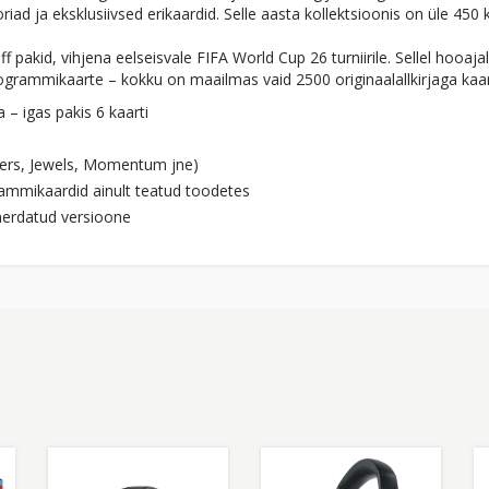
 ja eksklusiivsed erikaardid. Selle aasta kollektsioonis on üle 450 k
ff pakid, vihjena eelseisvale FIFA World Cup 26 turniirile. Sellel hoo
togrammikaarte – kokku on maailmas vaid 2500 originaalallkirjaga kaar
– igas pakis 6 kaarti
lers, Jewels, Momentum jne)
rammikaardid ainult teatud toodetes
mmerdatud versioone