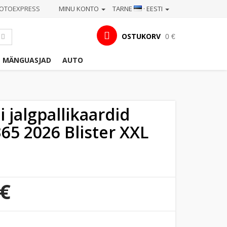
OTOEXPRESS
MINU KONTO
TARNE
· EESTI
OSTUKORV
0 €
MÄNGUASJAD
AUTO
i jalgpallikaardid
365 2026 Blister XXL
 €