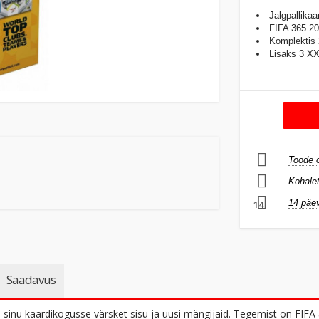
Jalgpallikaa
FIFA 365 20
Komplektis 
Lisaks 3 XXL
Toode o
Kohalet
14 päev
14
Saadavus
 sinu kaardikogusse värsket sisu ja uusi mängijaid. Tegemist on FIFA 