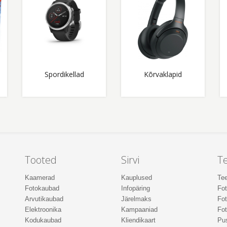
Spordikellad
Kõrvaklapid
Tooted
Sirvi
T
Kaamerad
Kauplused
Tee
Fotokaubad
Infopäring
Fo
Arvutikaubad
Järelmaks
Fot
Elektroonika
Kampaaniad
Fot
Kodukaubad
Kliendikaart
Pus