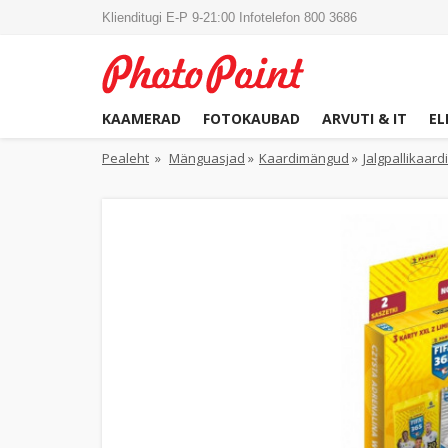
Klienditugi E-P 9-21:00 Infotelefon 800 3686
KAAMERAD
FOTOKAUBAD
ARVUTI & IT
EL
Pealeht
»
Mänguasjad
»
Kaardimängud
»
Jalgpallikaard