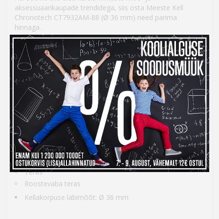
aksessuaarikaupade trendidega, siis osta Meeste Kell
Chronotech CT7932AM-88 (Ø 36 mm) need parima
hinnaga.
Käevõru materjal: Nahk
Rihma värv: Kollane
Kinnituse tüüp: Pannal
Kristall: Mineraal
Numbrilaua värv: Kollane
Veekindlus: Ei
Komplektis: Sisaldab brändimärki
Liikumise tüüp: Kvarts
Kella korpuse värv: Hõbedane
Kellakorpuse materjal:
Teras
Roostevaba teras
Kellakorpuse läbimõõt: Ø 36 mm