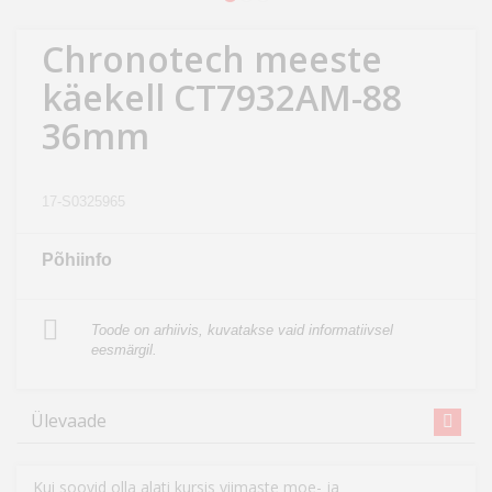
Kodu
&
Chronotech meeste
aed
käekell CT7932AM-88
36mm
Ilu
&
tervis
17-S0325965
Sport
Põhiinfo
&
hobi
Toode on arhiivis, kuvatakse vaid informatiivsel
eesmärgil.
Mänguasjad
Auto
Ülevaade
Kui soovid olla alati kursis viimaste moe- ja