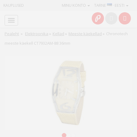
MINU KONTO
TARNE
· EESTI
KAUPLUSED
Avaleht
Info
Pealeht
»
Elektroonika
»
Kellad
»
Meeste käekellad
»
Chronotech
meeste käekell CT7932AM-88 36mm
Teenused
Kaamerad
Fotokaubad
Arvuti
&
IT
Elektroonika
1
2
3