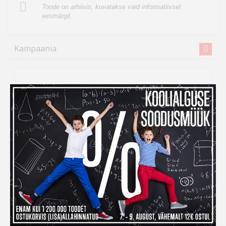
Toode on arhiivis, kuvatakse vaid informatiivsel
eesmärgil.
Kampaania
Inbank järelmaksuga ostes
maksad kauba eest alles
detsembris
Kui ihaldatud kaupade tellimiseks peaks raha nappima,
siis
Inbank järelmaksu abiga saad soovitud kauba
kohe kätte, aga maksma hakkad alles
detsembris!
Järelmaksu taotlemise protsess on lihtne –
veebikaubamaja ostukorvis tuleb makseviisiks valida
“Maksa järelmaksuga” ning seejärel täita kõik vajalikud
väljad.