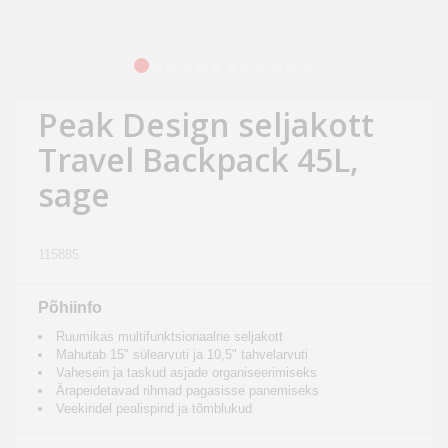
Kodu
&
aed
1
2
3
4
5
6
7
8
9
10
11
12
Peak Design seljakott
Ilu
&
Travel Backpack 45L,
tervis
sage
Sport
&
115885
hobi
Põhiinfo
Mänguasjad
Ruumikas multifunktsionaalne seljakott
Mahutab 15" sülearvuti ja 10,5" tahvelarvuti
Vahesein ja taskud asjade organiseerimiseks
Auto
Ärapeidetavad rihmad pagasisse panemiseks
Veekindel pealispind ja tõmblukud