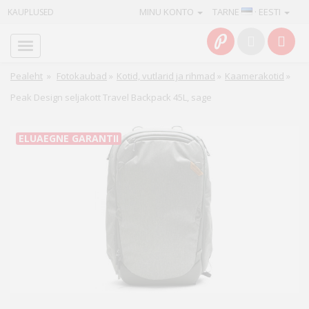
MINU KONTO
TARNE
· EESTI
KAUPLUSED
Avaleht
Info
Pealeht
»
Fotokaubad
»
Kotid, vutlarid ja rihmad
»
Kaamerakotid
»
Peak Design seljakott Travel Backpack 45L, sage
Teenused
Kaamerad
ELUAEGNE GARANTII
Fotokaubad
Arvuti
&
IT
Elektroonika