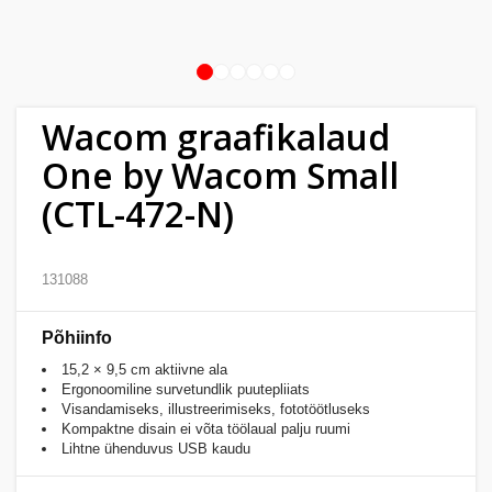
Kodu
&
aed
1
2
3
4
5
6
Wacom graafikalaud
Ilu
&
One by Wacom Small
tervis
(CTL-472-N)
Sport
&
131088
hobi
Põhiinfo
Mänguasjad
15,2 × 9,5 cm aktiivne ala
Ergonoomiline survetundlik puutepliiats
Visandamiseks, illustreerimiseks, fototöötluseks
Auto
Kompaktne disain ei võta töölaual palju ruumi
Lihtne ühenduvus USB kaudu