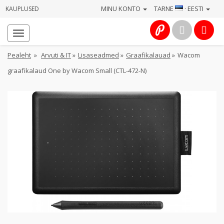
MINU KONTO
TARNE
· EESTI
KAUPLUSED
Avaleht
Info
Pealeht
»
Arvuti & IT
»
Lisaseadmed
»
Graafikalauad
»
Wacom
graafikalaud One by Wacom Small (CTL-472-N)
Teenused
Kaamerad
Fotokaubad
Arvuti
&
IT
Elektroonika