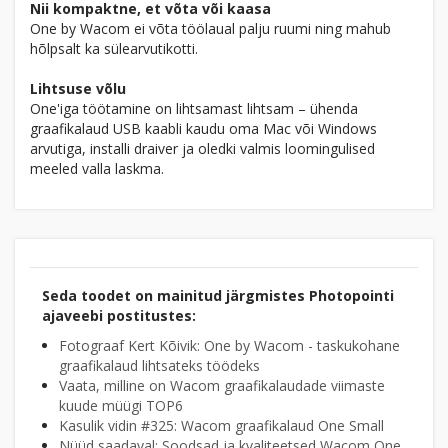
Nii kompaktne, et võta või kaasa
One by Wacom ei võta töölaual palju ruumi ning mahub
hõlpsalt ka sülearvutikotti.
Lihtsuse võlu
One'iga töötamine on lihtsamast lihtsam – ühenda
graafikalaud USB kaabli kaudu oma Mac või Windows
arvutiga, installi draiver ja oledki valmis loomingulised
meeled valla laskma.
Seda toodet on mainitud järgmistes Photopointi
ajaveebi postitustes:
Fotograaf Kert Kõivik: One by Wacom - taskukohane
graafikalaud lihtsateks töödeks
Vaata, milline on Wacom graafikalaudade viimaste
kuude müügi TOP6
Kasulik vidin #325: Wacom graafikalaud One Small
Nüüd saadaval: Soodsad ja kvaliteetsed Wacom One