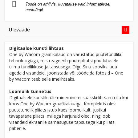
Toode on arhiivis, kuvatakse vaid informatiivsel
eesmärgil.
Ülevaade
Digitaalse kunsti lihtsus
One by Wacom graafikalaud on varustatud puutetundliku
tehnoloogiaga, mis reageerib puutepliiatsi puudutusele
ülima tundlikkuse ja täpsusega. Olgu Sinu sooviks luua
ägedaid visandeid, joonistada või töödelda fotosid – One
by Wacom teeb selle imelihtsaks.
Loomulik tunnetus
Digitaalsele kunstile üle minemine ei saakski lihtsam olla kui
koos One by Wacom graafikalauaga. Komplektis olev
puutetundlik pliiats istub käes loomulikult, justkui
tavapärane pliiats, millega harjunud oled, ning loob
visandeid ekraanile samasuguse täpsusega kui pliiats
paberile.