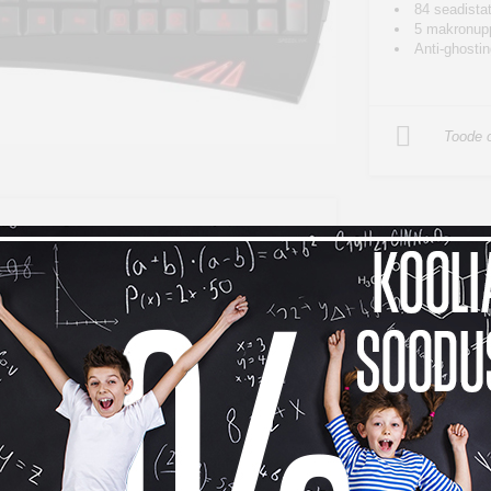
84 seadista
5 makronupp
Anti-ghostin
Toode o