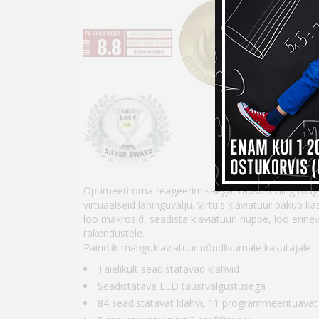
Optimeeri oma reageerimisaega, täpsust ning mug
virtuaalseid lahinguvälju. Virtuis klaviatuur pakub ka
loo makrosid, seadista klaviatuuri nuppe, loo erineva
rakendustele.
Paindlik mänguklaviatuur nõudlikumale kasutajale
Täielikult seadistatavad klahvid
Seadistatava LED taustvalgustusega
84 seadistatavat klahvi, 11 programmeerituava