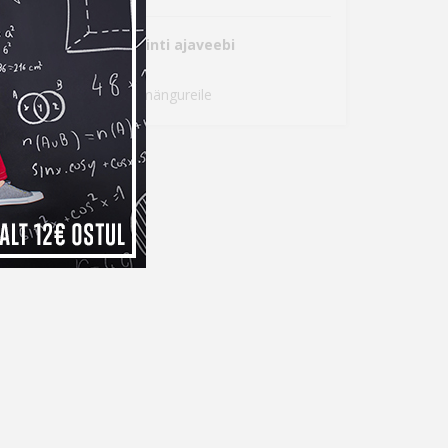
järgmistes Photopointi ajaveebi
Virtuis klaviatuur arvutimängureile