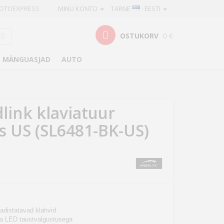
OTOEXPRESS
MINU KONTO
TARNE
· EESTI
OSTUKORV
0 €
MÄNGUASJAD
AUTO
link klaviatuur
is US (SL6481-BK-US)
eadistatavad klahvid
a LED taustvalgustusega