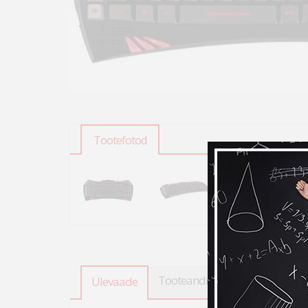
Tootefotod
Tooteandmed
Ülevaade