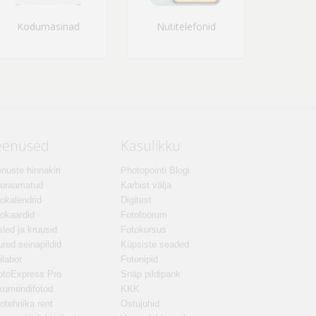
Kodumasinad
Nutitelefonid
eenused
Kasulikku
nuste hinnakiri
Photopointi Blogi
toraamatud
Karbist välja
okalendrid
Digitest
okaardid
Fotofoorum
led ja kruusid
Fotokursus
red seinapildid
Küpsiste seaded
ilabor
Fotonipid
otoExpress Pro
Snäp pildipank
kumendifotod
KKK
otehnika rent
Ostujuhid