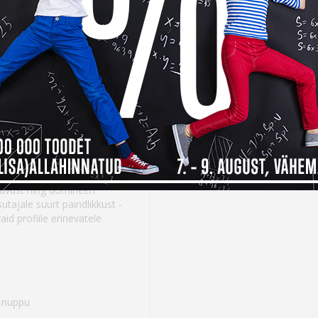
Seda toodet on mainitud 
postitustes:
Karbist välja – Speedlink 
avust ning domineeri
sutajale suurt paindlikkust -
id profiile erinevatele
t nuppu