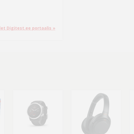
a
et Digitest.ee portaalis »