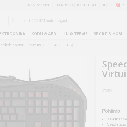
KAMPAANIAD
TEENUSED
KAUPLUSED
BLOGI
PH
|
|
|
|
EKTROONIKA
KODU & AED
ILU & TERVIS
SPORT & HOBI
edlink klaviatuur Virtuis US (SL6481-BK-US)
Speed
Virtu
37852
Põhiinfo
Täielikult s
Seadistatav