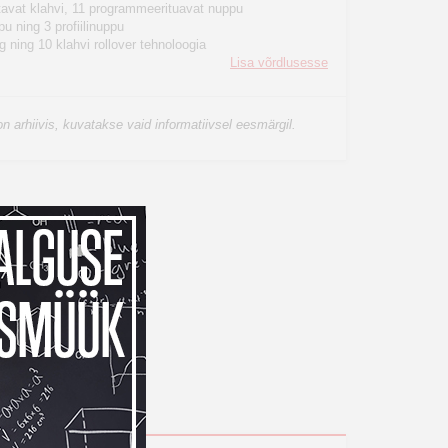
tavat klahvi, 11 programmeerituavat nuppu
u ning 3 profiilinuppu
g ning 10 klahvi rollover tehnoloogia
Lisa võrdlusesse
n arhiivis, kuvatakse vaid informatiivsel eesmärgil.