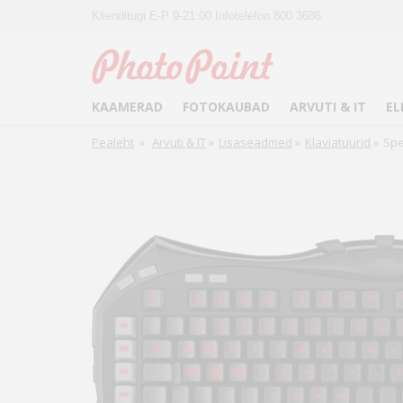
Klienditugi E-P 9-21:00 Infotelefon 800 3686
KAAMERAD
FOTOKAUBAD
ARVUTI & IT
EL
Pealeht
»
Arvuti & IT
»
Lisaseadmed
»
Klaviatuurid
»
Spe