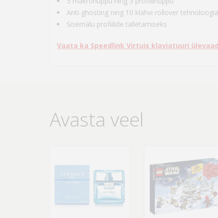
5 makronuppu ning 3 profiilinuppu
Anti-ghosting ning 10 klahvi rollover tehnoloogi
Sisemälu profiilide talletamiseks
Vaata ka Speedlink Virtuis klaviatuuri ülevaad
Avasta veel