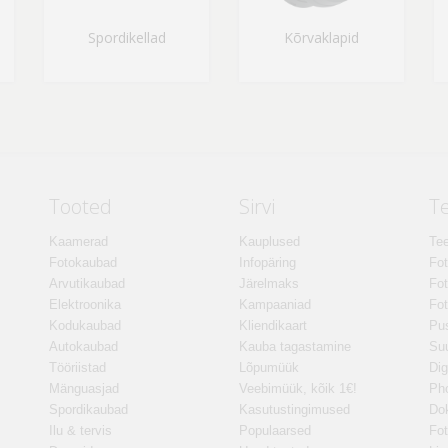
Spordikellad
Kõrvaklapid
Tooted
Sirvi
T
Kaamerad
Kauplused
Tee
Fotokaubad
Infopäring
Fo
Arvutikaubad
Järelmaks
Fot
Elektroonika
Kampaaniad
Fot
Kodukaubad
Kliendikaart
Pus
Autokaubad
Kauba tagastamine
Suu
Tööriistad
Lõpumüük
Dig
Mänguasjad
Veebimüük, kõik 1€!
Ph
Spordikaubad
Kasutustingimused
Do
Ilu & tervis
Populaarsed
Fot