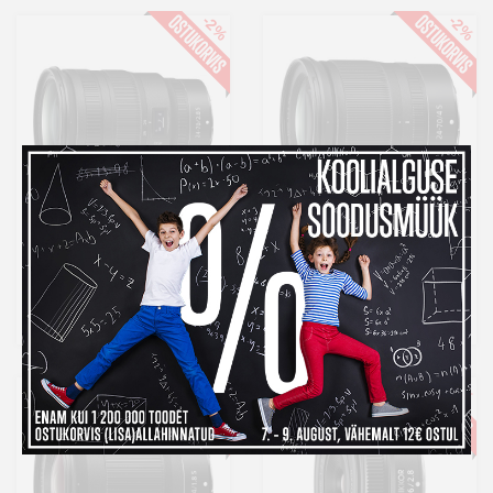
-2%
-2%
Nikon Nikkor Z 24-
Nikon Nikkor Z 24-
70mm f/2.8 S objektiiv
70mm f/4 S objektiiv
2 599 €
1 199 €
Laos
Laos
Kuumakse al.
88,58 €
Kuumakse al.
40,87 €
-4%
-2%