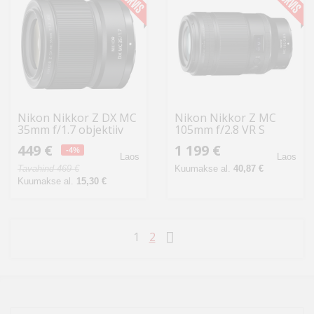
Nikon Nikkor Z DX MC
Nikon Nikkor Z MC
35mm f/1.7 objektiiv
105mm f/2.8 VR S
objektiiv
449 €
1 199 €
-4%
Laos
Laos
Tavahind 469 €
Kuumakse al.
40,87 €
Kuumakse al.
15,30 €
1
2