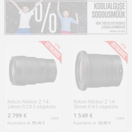
Kodu
&
aed
Ilu
&
-2%
-2%
tervis
Sport
&
hobi
Mänguasjad
Nikon Nikkor Z 14-
Nikon Nikkor Z 14-
24mm f/2.8 S objektiiv
30mm f/4 S objektiiv
Auto
2 799 €
1 549 €
Laos
Laos
Kuumakse al.
95,40 €
Kuumakse al.
52,80 €