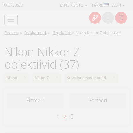
MINU KONTO
TARNE
· EESTI
KAUPLUSED
Avaleht
Info
Pealeht
»
Fotokaubad
»
Objektiivid
»
Nikon Nikkor Z objektiivid
Teenused
Nikon Nikkor Z
Kaamerad
objektiivid (37)
Fotokaubad
×
×
×
Nikon
Nikon Z
Kuva ka otsas tooteid
Arvuti
&
Filtreeri
Sorteeri
IT
1
2
Elektroonika