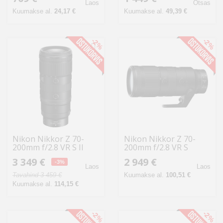
Laos
Otsas
Kuumakse al.
24,17 €
Kuumakse al.
49,39 €
-2%
-2%
Nikon Nikkor Z 70-
Nikon Nikkor Z 70-
200mm f/2.8 VR S II
200mm f/2.8 VR S
objektiiv
objektiiv
3 349 €
2 949 €
-3%
Laos
Laos
Tavahind 3 459 €
Kuumakse al.
100,51 €
Kuumakse al.
114,15 €
-2%
-2%