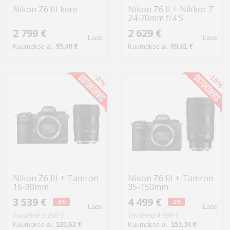
Nikon Z6 III kere
Nikon Z6 II + Nikkor Z
24-70mm f/4 S
2 799 €
2 629 €
Laos
Laos
Kuumakse al.
95,40 €
Kuumakse al.
89,61 €
-10%
-2%
Nikon Z6 III + Tamron
Nikon Z6 III + Tamron
16-30mm
35-150mm
3 539 €
4 499 €
-6%
-2%
Laos
Laos
Tavahind 3 758 €
Tavahind 4 598 €
Kuumakse al.
120,62 €
Kuumakse al.
153,34 €