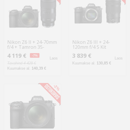
Nikon Z6 II + 24-70mm
Nikon Z6 III + 24-
f/4 + Tamron 35-
120mm f/4 S Kit
150mm
4 119 €
3 839 €
-7%
Laos
Laos
Tavahind 4 428 €
Kuumakse al.
130,85 €
Kuumakse al.
140,39 €
-2%