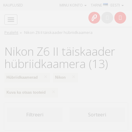
MINU KONTO
TARNE
· EESTI
KAUPLUSED
Avaleht
Info
Pealeht
»
Nikon Z6 II täiskaader hübriidkaamera
Teenused
Nikon Z6 II täiskaader
Kaamerad
hübriidkaamera (13)
Fotokaubad
×
×
Hübriidkaamerad
Nikon
Arvuti
×
Kuva ka otsas tooteid
&
IT
Filtreeri
Sorteeri
Elektroonika