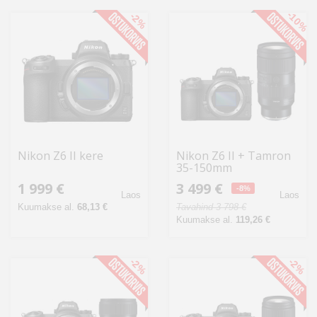
Kodu
-10%
-2%
&
aed
Ilu
&
tervis
Nikon Z6 II kere
Nikon Z6 II + Tamron
Sport
35-150mm
&
1 999 €
3 499 €
-8%
hobi
Laos
Laos
Kuumakse al.
68,13 €
Tavahind 3 798 €
Kuumakse al.
119,26 €
Mänguasjad
-2%
-2%
Auto