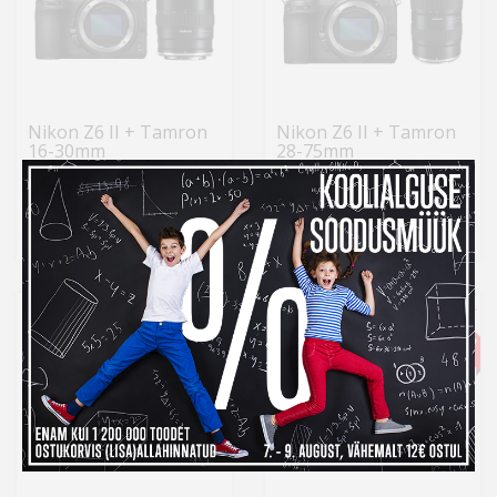
Nikon Z6 II + Tamron
Nikon Z6 II + Tamron
16-30mm
28-75mm
2 779 €
2 679 €
-6%
-6%
Laos
Laos
Tavahind 2 958 €
Tavahind 2 848 €
Kuumakse al.
94,72 €
Kuumakse al.
91,31 €
-2%
-2%