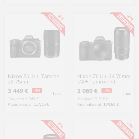
-2%
-2%
Nikon Z6 III + Tamron
Nikon Z6 II + 24-70mm
28-75mm
f/4 + Tamron 70-
300mm
3 449 €
3 069 €
-5%
-4%
Laos
Laos
Tavahind 3 648 €
Tavahind 3 198 €
Kuumakse al.
117,55 €
Kuumakse al.
104,60 €
-6%
-2%