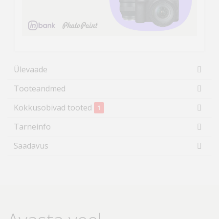
Ülevaade
Tooteandmed
Kokkusobivad tooted
1
Tarneinfo
Saadavus