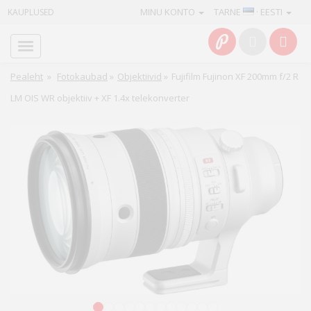
MINU KONTO
TARNE
· EESTI
KAUPLUSED
Avaleht
Info
Pealeht
»
Fotokaubad
»
Objektiivid
»
Fujifilm Fujinon XF 200mm f/2 R
LM OIS WR objektiiv + XF 1.4x telekonverter
Teenused
Kaamerad
Fotokaubad
Arvuti
&
IT
Elektroonika
1
2
3
4
5
6
7
8
9
10
11
12