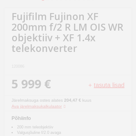
Kodu
&
Fujifilm Fujinon XF
aed
200mm f/2 R LM OIS WR
objektiiv + XF 1.4x
Ilu
&
telekonverter
tervis
120086
Sport
&
5 999 €
hobi
+
tasuta lisad
Mänguasjad
Järelmaksuga ostes alates
204,47 €
kuus
Ava järelmaksukalkulaator
Auto
Põhiinfo
200 mm teleobjektiiv
Valgusjõuline f/2.0 avaga