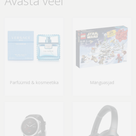
Avasta veel
Parfüümid & kosmeetika
Mänguasjad