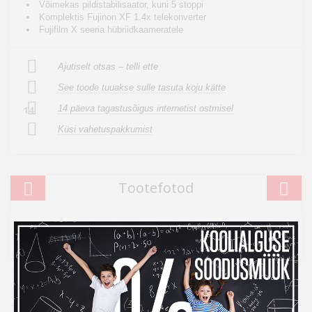
Võimekas pildistabilisaator, kuni 5 stoppi
Komplektis Fujinon XF 1.4x telekonverter
Fujifilm X seeria hübriidkaameratele
Ajutiselt otsas – telli ette
See toode tuuakse sulle tasuta koju kätte
14 päeva tagastusõigus internetist ostmisel
14
Küsi vahetuspakkumist
Tootefotod
Kampaania