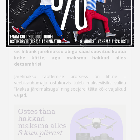
Inbank järelmaksuga ostes
maksad kauba eest alles
detsembris
Kui ihaldatud kaupade tellimiseks peaks raha nappima,
siis
Inbank järelmaksu abiga saad soovitud kauba
kohe kätte, aga maksma hakkad alles
detsembris!
Järelmaksu taotlemise protsess on lihtne –
veebikaubamaja ostukorvis tuleb makseviisiks valida
“Maksa järelmaksuga” ning seejärel täita kõik vajalikud
väljad.