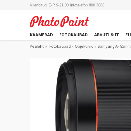
Klienditugi E-P 9-21:00 Infotelefon 800 3686
KAAMERAD
FOTOKAUBAD
ARVUTI & IT
EL
Pealeht
»
Fotokaubad
»
Objektiivid
»
Samyang AF 85mm f