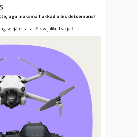
s
tte, aga maksma hakkad alles detsembris!
 seejärel täita kõik vajalikud väljad.