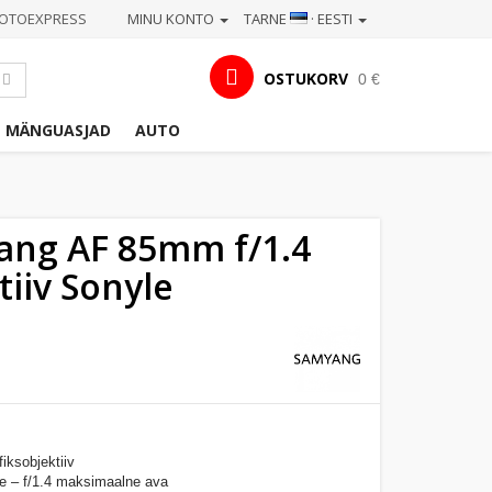
OTOEXPRESS
MINU KONTO
TARNE
· EESTI
OSTUKORV
0 €
MÄNGUASJAD
AUTO
ng AF 85mm f/1.4
tiiv Sonyle
iksobjektiiv
ne – f/1.4 maksimaalne ava