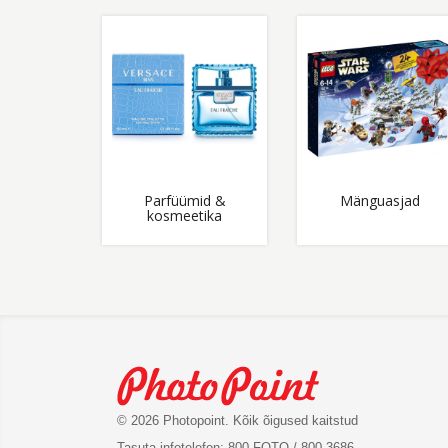
Parfüümid &
Mänguasjad
kosmeetika
© 2026 Photopoint. Kõik õigused kaitstud
Tasuta infotelefon: 800 FOTO / 800 3686