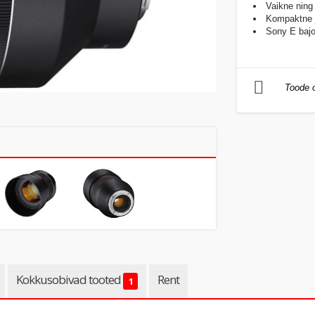
Vaikne ning
Kompaktne j
Sony E bajon
Toode o
Kokkusobivad tooted
Rent
1