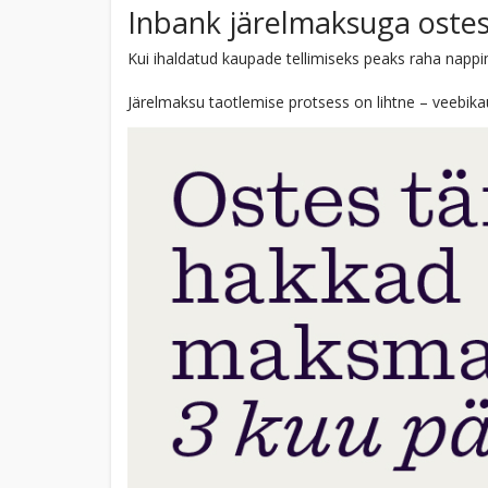
Inbank järelmaksuga ostes
Kui ihaldatud kaupade tellimiseks peaks raha nappi
Järelmaksu taotlemise protsess on lihtne – veebikau