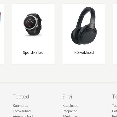
Spordikellad
Kõrvaklapid
Tooted
Sirvi
T
Kaamerad
Kauplused
Tee
Fotokaubad
Infopäring
Fo
Arvutikaubad
Järelmaks
Fot