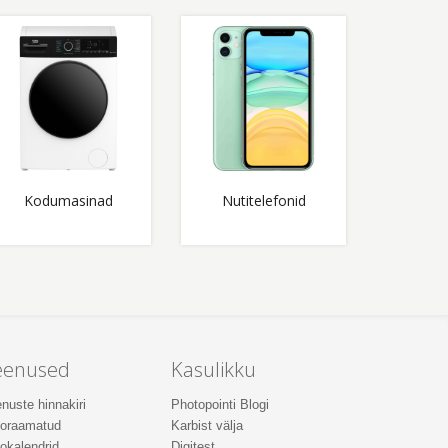
Kodumasinad
Nutitelefonid
eenused
Kasulikku
nuste hinnakiri
Photopointi Blogi
toraamatud
Karbist välja
okalendrid
Digitest