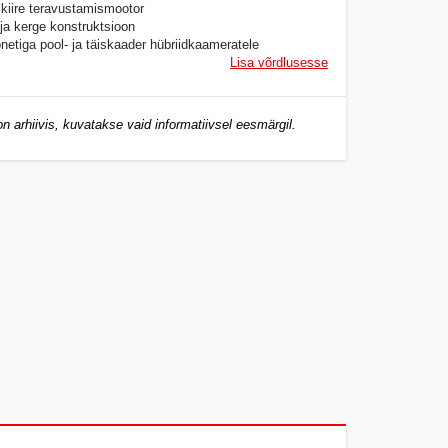
 kiire teravustamismootor
a kerge konstruktsioon
etiga pool- ja täiskaader hübriidkaameratele
Lisa võrdlusesse
n arhiivis, kuvatakse vaid informatiivsel eesmärgil.