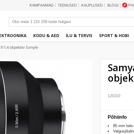
KAMPAANIAD
TEENUSED
KAUPLUSED
BLOGI
PH
|
|
|
|
EKTROONIKA
KODU & AED
ILU & TERVIS
SPORT & HOBI
/1.4 objektiiv Sonyle
Samya
objek
126310
Põhiinfo
85 mm tele-f
Valgusjõuli