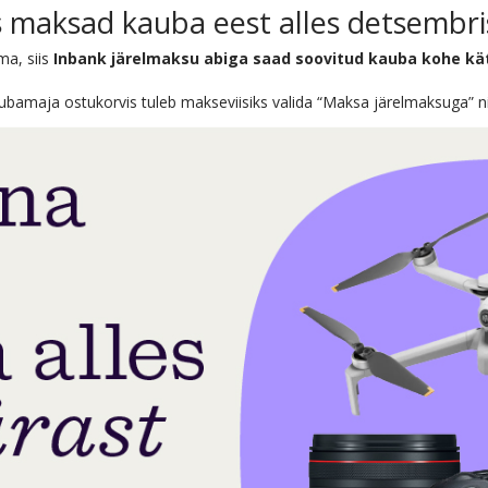
 maksad kauba eest alles detsembri
ma, siis
Inbank järelmaksu abiga saad soovitud kauba kohe kä
bamaja ostukorvis tuleb makseviisiks valida “Maksa järelmaksuga” ning