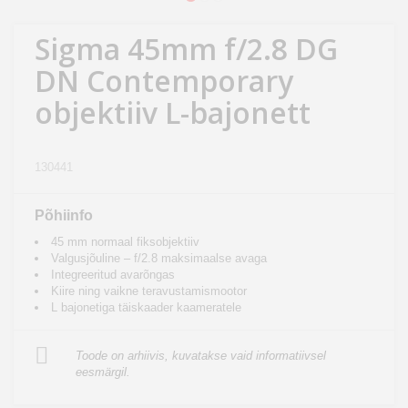
Kodu
&
Sigma 45mm f/2.8 DG
aed
DN Contemporary
objektiiv L-bajonett
Ilu
&
tervis
130441
Sport
Põhiinfo
&
45 mm normaal fiksobjektiiv
hobi
Valgusjõuline – f/2.8 maksimaalse avaga
Integreeritud avarõngas
Kiire ning vaikne teravustamismootor
Mänguasjad
L bajonetiga täiskaader kaameratele
Auto
Toode on arhiivis, kuvatakse vaid informatiivsel
eesmärgil.