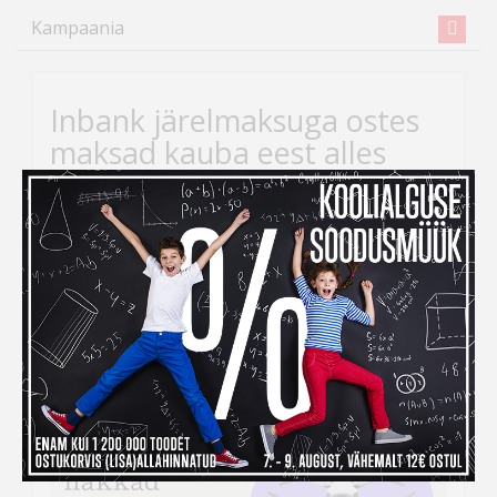
Kampaania
Inbank järelmaksuga ostes
maksad kauba eest alles
detsembris
Kui ihaldatud kaupade tellimiseks peaks raha nappima,
siis
Inbank järelmaksu abiga saad soovitud kauba
kohe kätte, aga maksma hakkad alles
detsembris!
Järelmaksu taotlemise protsess on lihtne –
veebikaubamaja ostukorvis tuleb makseviisiks valida
“Maksa järelmaksuga” ning seejärel täita kõik vajalikud
väljad.