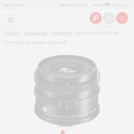
MINU KONTO
TARNE
· EESTI
KAUPLUSED
Avaleht
Info
Pealeht
»
Fotokaubad
»
Objektiivid
»
Sigma 45mm f/2.8 DG DN
Contemporary objektiiv L-bajonett
Teenused
Kaamerad
Fotokaubad
Arvuti
&
IT
Elektroonika
1
2
3