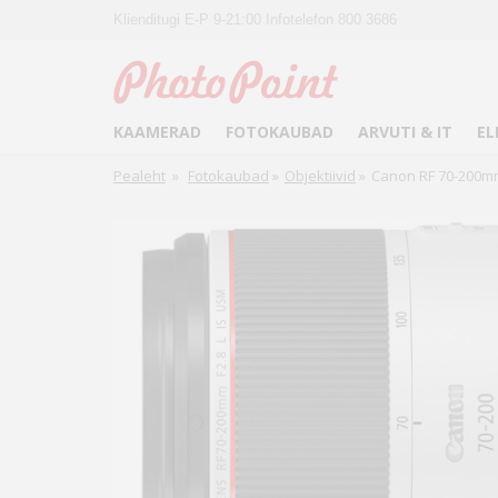
Klienditugi E-P 9-21:00 Infotelefon 800 3686
KAAMERAD
FOTOKAUBAD
ARVUTI & IT
EL
Pealeht
»
Fotokaubad
»
Objektiivid
»
Canon RF 70-200mm 