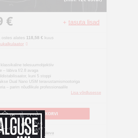
9 €
+
tasuta lisad
 ostes alates
118,58 €
kuus
ukalkulaator
lassikaline telesuumobjektiiv
e – läbiva f/2.8 avaga
distabilisaator, kuni 5 stoppi
vaikse Dual Nano USM teravustamismootoriga
ia – parim nõudlikule professionaalile
Lisa võrdlusesse
LISA OSTUKORVI
n laos, tarneaeg 1-3 tööpäeva