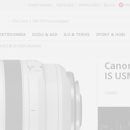
KAMPAANIAD
TEENUSED
KAUPLUSED
BLOGI
PH
|
|
|
|
EKTROONIKA
KODU & AED
ILU & TERVIS
SPORT & HOBI
f/2.8L IS USM objektiiv
Canon
IS US
136404