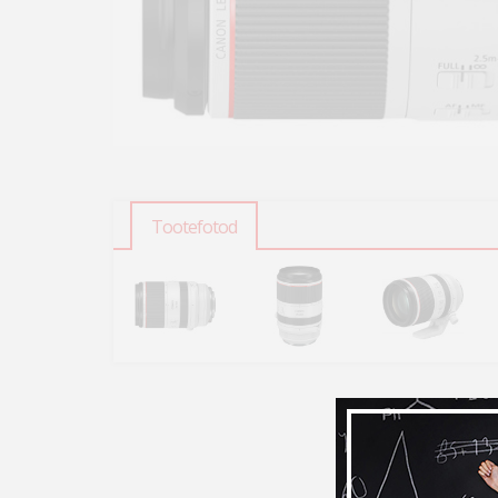
Tootefotod