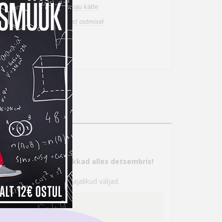
de tuuakse sulle tasuta koju kätte
a tagastusõigus internetist ostmisel
ahetuspakkumist
on võimalik rentida
t
s
tte, aga maksma hakkad alles detsembris!
 seejärel täita kõik vajalikud väljad.