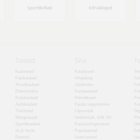
Spordikellad
Kõrvaklapid
Tooted
Sirvi
T
Kaamerad
Kauplused
Tee
Fotokaubad
Infopäring
Fo
Arvutikaubad
Järelmaks
Fot
Elektroonika
Kampaaniad
Fot
Kodukaubad
Kliendikaart
Pus
Autokaubad
Kauba tagastamine
Suu
Tööriistad
Lõpumüük
Dig
Mänguasjad
Veebimüük, kõik 1€!
Ph
Spordikaubad
Kasutustingimused
Do
Ilu & tervis
Populaarsed
Fot
Droonid
Uued tooted
Lis