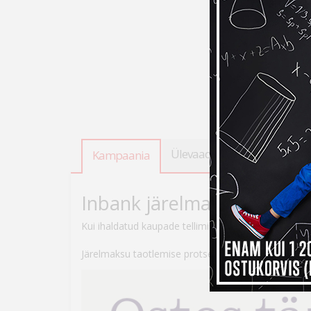
Ülevaade
Tooteandmed
Kampaania
Inbank järelmaksuga ostes
Kui ihaldatud kaupade tellimiseks peaks raha nappi
Järelmaksu taotlemise protsess on lihtne – veebikau