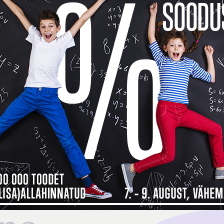
See too
14 päev
14
Küsi v
Toodet 
Kokkusobivad tooted
Tarneinfo
Saadavus
Ren
1
 maksad kauba eest alles detsembri
ma, siis
Inbank järelmaksu abiga saad soovitud kauba kohe kä
bamaja ostukorvis tuleb makseviisiks valida “Maksa järelmaksuga” ning