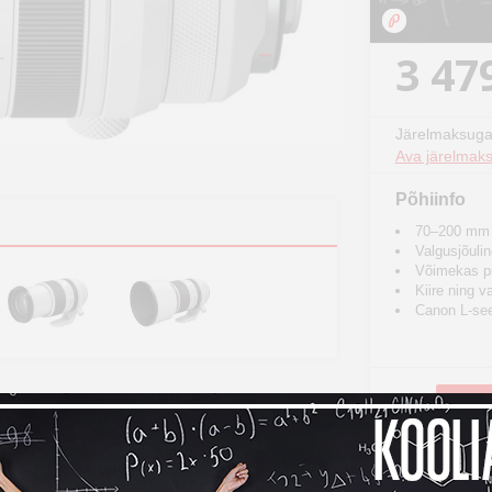
3 47
Järelmaksuga
Ava järelmaks
Põhiinfo
70–200 mm k
Valgusjõulin
Võimekas pil
Kiire ning 
Canon L-seer
Toode o