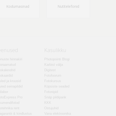
Kodumasinad
Nutitelefonid
eenused
Kasulikku
nuste hinnakiri
Photopointi Blogi
toraamatud
Karbist välja
okalendrid
Digitest
okaardid
Fotofoorum
led ja kruusid
Fotokursus
red seinapildid
Küpsiste seaded
ilabor
Fotonipid
otoExpress Pro
Snäp pildipank
kumendifotod
KKK
otehnika rent
Ostujuhid
agarantii & kindlustus
Vana elektroonika