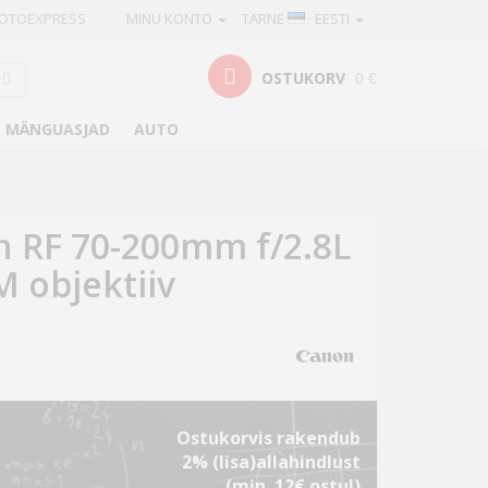
OTOEXPRESS
MINU KONTO
TARNE
· EESTI
OSTUKORV
0 €
MÄNGUASJAD
AUTO
 RF 70-200mm f/2.8L
M objektiiv
Ostukorvis rakendub
2% (lisa)allahindlust
(min. 12€ ostul)