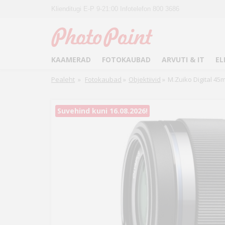
Klienditugi E-P 9-21:00 Infotelefon 800 3686
KAAMERAD
FOTOKAUBAD
ARVUTI & IT
EL
Pealeht
»
Fotokaubad
»
Objektiivid
»
M.Zuiko Digital 45m
Suvehind kuni 16.08.2026!