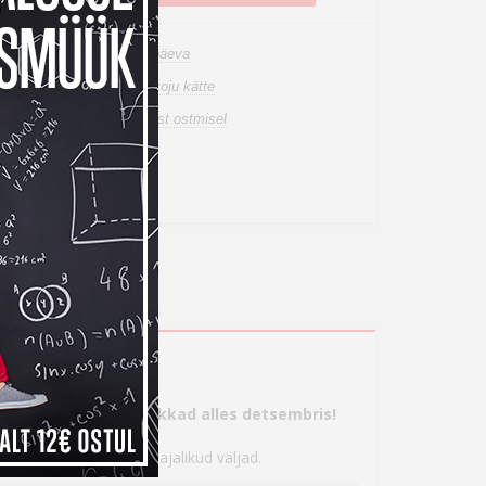
n laos, tarneaeg 1-3 tööpäeva
de tuuakse sulle tasuta koju kätte
a tagastusõigus internetist ostmisel
ahetuspakkumist
on võimalik rentida
t
s
tte, aga maksma hakkad alles detsembris!
 seejärel täita kõik vajalikud väljad.