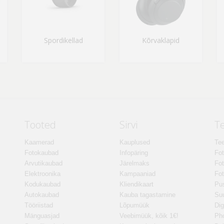
Spordikellad
Kõrvaklapid
Tooted
Sirvi
T
Kaamerad
Kauplused
Tee
Fotokaubad
Infopäring
Fo
Arvutikaubad
Järelmaks
Fot
Elektroonika
Kampaaniad
Fot
Kodukaubad
Kliendikaart
Pus
Autokaubad
Kauba tagastamine
Suu
Tööriistad
Lõpumüük
Dig
Mänguasjad
Veebimüük, kõik 1€!
Ph