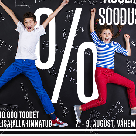
Toode o
See too
14 päev
14
Küsi v
Toodet 
Kokkusobivad tooted
Tarneinfo
Saadavus
Ren
1
 maksad kauba eest alles detsembri
ma, siis
Inbank järelmaksu abiga saad soovitud kauba kohe kä
bamaja ostukorvis tuleb makseviisiks valida “Maksa järelmaksuga” ning