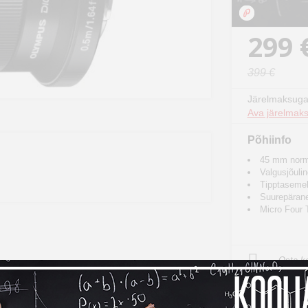
299 
399 €
Järelmaksuga
Ava järelmaks
Põhiinfo
45 mm norma
Valgusjõulin
Tipptasemel
Suurepärane
Micro Four 
Osta ko