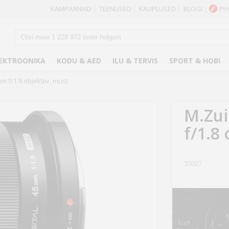
KAMPAANIAD
TEENUSED
KAUPLUSED
BLOGI
PH
|
|
|
|
EKTROONIKA
KODU & AED
ILU & TERVIS
SPORT & HOBI
m f/1.8 objektiiv, must
M.Zui
f/1.8
33027