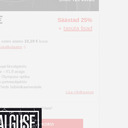
€
Säästad 25%
+
tasuta lisad
 ostes alates
10,19 €
kuus
ukalkulaator
al-fiksobjektiiv
e – f/1.8 avaga
 Olympuse optika
 portreeobjektiiv
Thirds hübriidkaameratele
Lisa võrdlusesse
he, viimased eksemplarid laos!
LISA OSTUKORVI