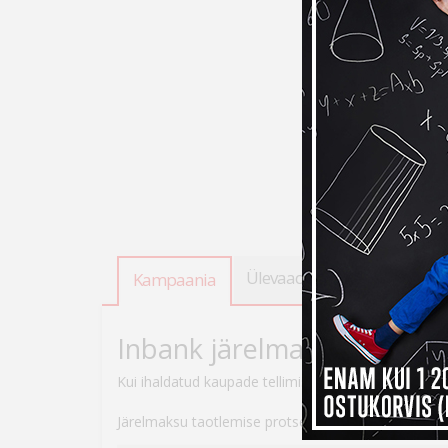
Ülevaade
Tooteandmed
Kampaania
Inbank järelmaksuga ostes
Kui ihaldatud kaupade tellimiseks peaks raha nappi
Järelmaksu taotlemise protsess on lihtne – veebikau