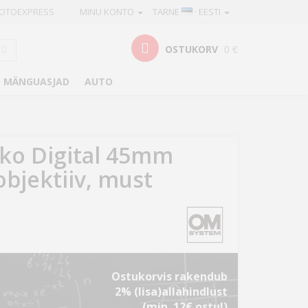
OTOEXPRESS
MINU KONTO
TARNE
· EESTI
OSTUKORV
0 €
MÄNGUASJAD
AUTO
ko Digital 45mm
 objektiiv, must
Ostukorvis rakendub
2% (lisa)allahindlust
(min. 12€ ostul)