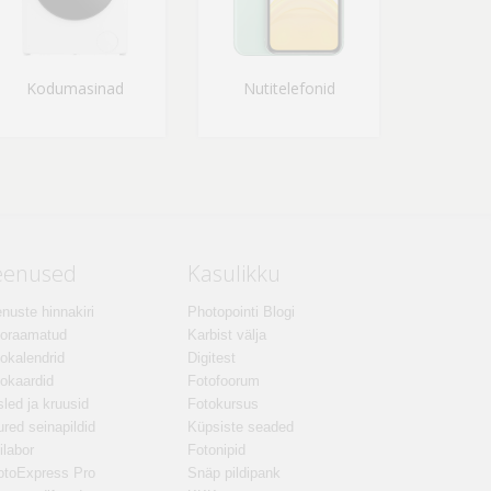
Kodumasinad
Nutitelefonid
eenused
Kasulikku
nuste hinnakiri
Photopointi Blogi
toraamatud
Karbist välja
okalendrid
Digitest
okaardid
Fotofoorum
led ja kruusid
Fotokursus
red seinapildid
Küpsiste seaded
ilabor
Fotonipid
otoExpress Pro
Snäp pildipank