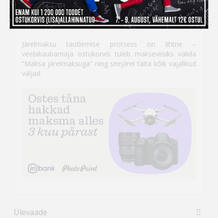
siis
Inbank järelmaksu abiga saad soovitud kauba
kohe kätte, aga maksma hakkad alles
detsembris!
Järelmaksu taotlemise protsess on lihtne –
veebikaubamaja ostukorvis tuleb makseviisiks valida
“Maksa järelmaksuga” ning seejärel täita kõik vajalikud
väljad.
Ülevaade