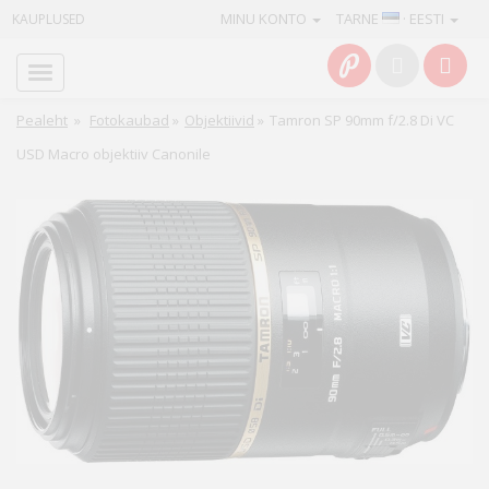
MINU KONTO
TARNE
· EESTI
KAUPLUSED
Avaleht
Info
Pealeht
»
Fotokaubad
»
Objektiivid
»
Tamron SP 90mm f/2.8 Di VC
USD Macro objektiiv Canonile
Teenused
Kaamerad
Fotokaubad
Arvuti
&
IT
Elektroonika