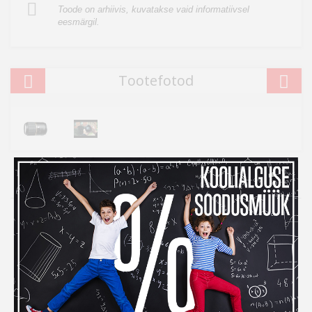
Toode on arhiivis, kuvatakse vaid informatiivsel
eesmärgil.
Tootefotod
Kampaania
Inbank järelmaksuga ostes
maksad kauba eest alles
detsembris
Kui ihaldatud kaupade tellimiseks peaks raha nappima,