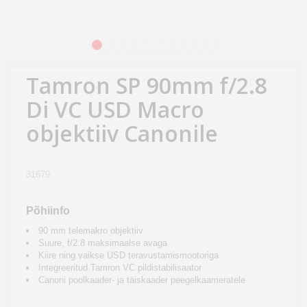
Kodu
&
aed
1
2
3
4
5
6
7
8
9
10
11
12
Tamron SP 90mm f/2.8
Ilu
&
Di VC USD Macro
tervis
objektiiv Canonile
Sport
&
31679
hobi
Põhiinfo
Mänguasjad
90 mm telemakro objektiiv
Suure, f/2.8 maksimaalse avaga
Kiire ning vaikse USD teravustamismootoriga
Auto
Integreeritud Tamron VC pildistabilisaator
Canoni poolkaader- ja täiskaader peegelkaameratele