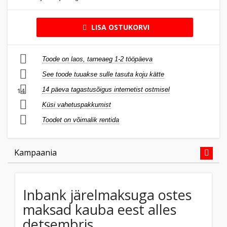
LISA OSTUKORVI
Toode on laos, tarneaeg 1-2 tööpäeva
See toode tuuakse sulle tasuta koju kätte
14 päeva tagastusõigus internetist ostmisel
14
Küsi vahetuspakkumist
Toodet on võimalik rentida
Kampaania
Inbank järelmaksuga ostes
maksad kauba eest alles
detsembris