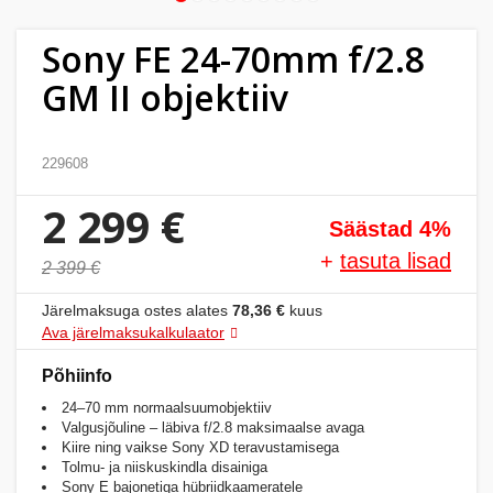
Kodu
&
Sony FE 24-70mm f/2.8
aed
GM II objektiiv
Ilu
&
229608
tervis
2 299 €
Säästad 4%
Sport
+
tasuta lisad
2 399 €
&
hobi
Järelmaksuga ostes alates
78,36 €
kuus
Ava järelmaksukalkulaator
Mänguasjad
Põhiinfo
24–70 mm normaalsuumobjektiiv
Auto
Valgusjõuline – läbiva f/2.8 maksimaalse avaga
Kiire ning vaikse Sony XD teravustamisega
Tolmu- ja niiskuskindla disainiga
Sony E bajonetiga hübriidkaameratele