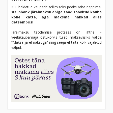
Kui ihaldatud kaupade tellimiseks peaks raha nappima,
siis
Inbank järelmaksu abiga saad soovitud kauba
kohe kätte, aga maksma hakkad alles
detsembris!
Järelmaksu taotlemise protsess on lihtne –
veebikaubamaja ostukorvis tuleb makseviisiks valida
“Maksa järelmaksuga” ning seejärel täita kõik vajalikud
väljad.