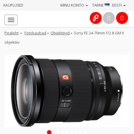
MINU KONTO
TARNE
· EESTI
KAUPLUSED
Avaleht
Info
Pealeht
»
Fotokaubad
»
Objektiivid
»
Sony FE 24-70mm f/2.8 GM II
objektiiv
Teenused
Kaamerad
Fotokaubad
Arvuti
&
IT
Elektroonika
1
2
3
4
5
6
7
8
9