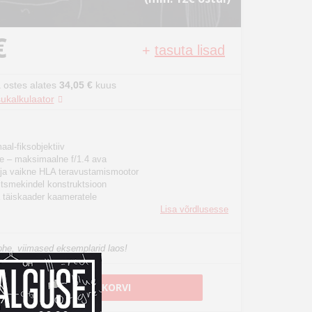
€
+
tasuta lisad
 ostes alates
34,05 €
kuus
ukalkulaator
al-fiksobjektiiv
ne – maksimaalne f/1.4 ava
e ja vaikne HLA teravustamismootor
itsmekindel konstruktsioon
a täiskaader kaameratele
Lisa võrdlusesse
he, viimased eksemplarid laos!
LISA OSTUKORVI