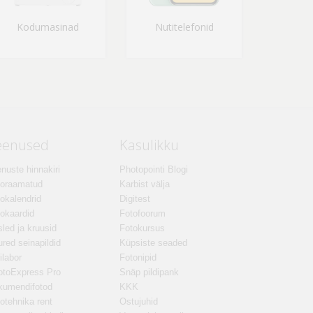
Kodumasinad
Nutitelefonid
eenused
Kasulikku
nuste hinnakiri
Photopointi Blogi
toraamatud
Karbist välja
okalendrid
Digitest
okaardid
Fotofoorum
led ja kruusid
Fotokursus
red seinapildid
Küpsiste seaded
ilabor
Fotonipid
otoExpress Pro
Snäp pildipank
kumendifotod
KKK
otehnika rent
Ostujuhid