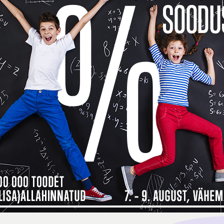
Toode o
See too
14 päev
14
Küsi v
Kokkusobivad tooted
Tarneinfo
Saadavus
1
 maksad kauba eest alles detsembri
ma, siis
Inbank järelmaksu abiga saad soovitud kauba kohe kä
bamaja ostukorvis tuleb makseviisiks valida “Maksa järelmaksuga” ning