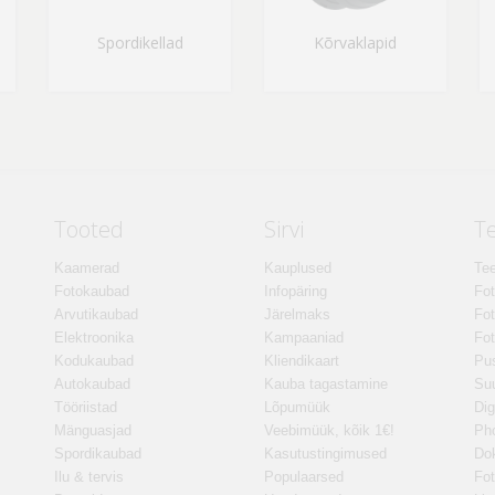
Spordikellad
Kõrvaklapid
Tooted
Sirvi
T
Kaamerad
Kauplused
Tee
Fotokaubad
Infopäring
Fo
Arvutikaubad
Järelmaks
Fot
Elektroonika
Kampaaniad
Fot
Kodukaubad
Kliendikaart
Pus
Autokaubad
Kauba tagastamine
Suu
Tööriistad
Lõpumüük
Dig
Mänguasjad
Veebimüük, kõik 1€!
Ph
Spordikaubad
Kasutustingimused
Do
Ilu & tervis
Populaarsed
Fot