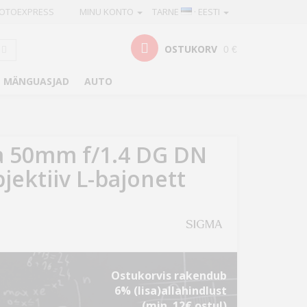
OTOEXPRESS
MINU KONTO
TARNE
· EESTI
OSTUKORV
0 €
MÄNGUASJAD
AUTO
a 50mm f/1.4 DG DN
bjektiiv L-bajonett
Ostukorvis rakendub
6% (lisa)allahindlust
(min. 12€ ostul)