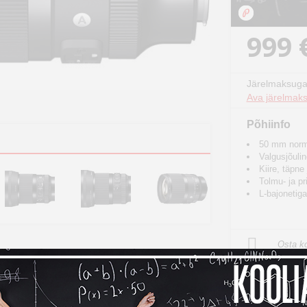
999 
Järelmaksuga
Ava järelmaks
Põhiinfo
50 mm norma
Valgusjõuli
Kiire, täpn
Tolmu- ja pr
L-bajonetig
Osta ko