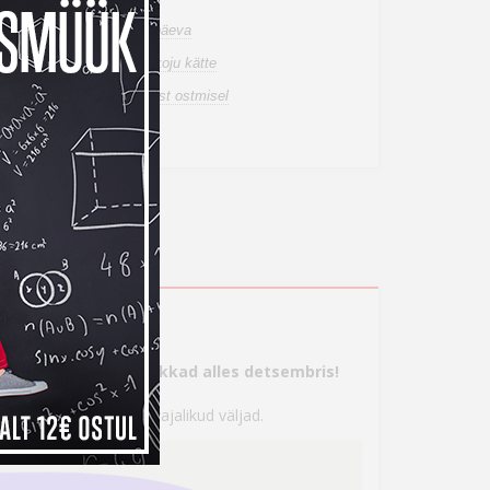
n laos, tarneaeg 1-3 tööpäeva
de tuuakse sulle tasuta koju kätte
a tagastusõigus internetist ostmisel
ahetuspakkumist
s
tte, aga maksma hakkad alles detsembris!
 seejärel täita kõik vajalikud väljad.