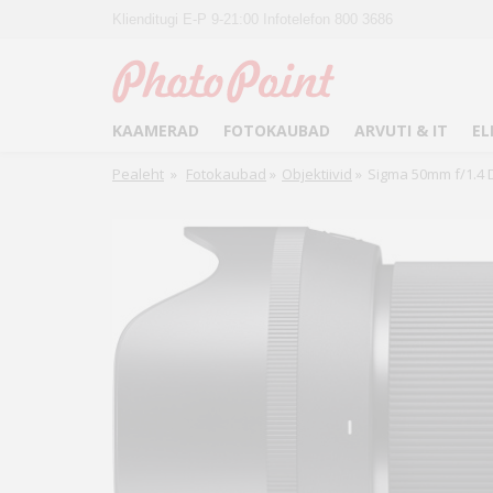
Klienditugi E-P 9-21:00 Infotelefon 800 3686
KAAMERAD
FOTOKAUBAD
ARVUTI & IT
EL
Pealeht
»
Fotokaubad
»
Objektiivid
»
Sigma 50mm f/1.4 D