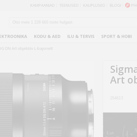
KAMPAANIAD
TEENUSED
KAUPLUSED
BLOGI
PH
|
|
|
|
EKTROONIKA
KODU & AED
ILU & TERVIS
SPORT & HOBI
G DN Art objektiiv L-bajonett
Sigm
Art o
254613