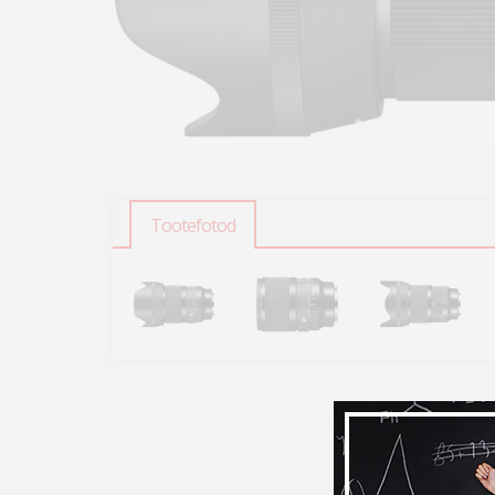
Tootefotod