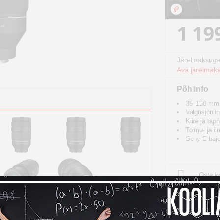
1 19
Järelmaksuga
Ava järelmaks
Põhiinfo
35–150 mm u
Valgusjõuli
Kiire ja tä
Tolmu- ja il
Sony E bajo
Osta ko