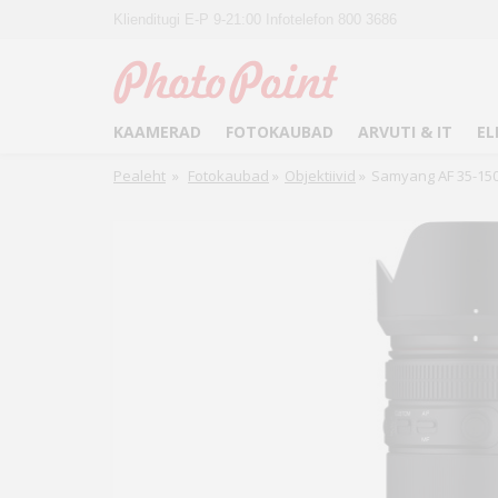
Klienditugi E-P 9-21:00 Infotelefon 800 3686
KAAMERAD
FOTOKAUBAD
ARVUTI & IT
EL
Pealeht
»
Fotokaubad
»
Objektiivid
»
Samyang AF 35-150m