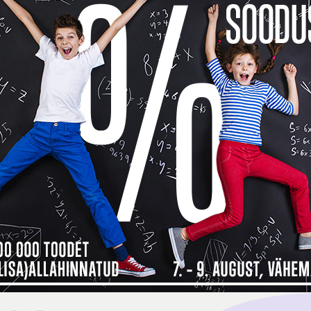
Toode o
See too
14 päev
14
Küsi v
Kokkusobivad tooted
Tarneinfo
Saadavus
1
 maksad kauba eest alles detsembri
ma, siis
Inbank järelmaksu abiga saad soovitud kauba kohe kä
bamaja ostukorvis tuleb makseviisiks valida “Maksa järelmaksuga” ning