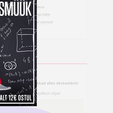
n laos, tarneaeg 1-3 tööpäeva
de tuuakse sulle tasuta koju kätte
a tagastusõigus internetist ostmisel
ahetuspakkumist
s
tte, aga maksma hakkad alles detsembris!
 seejärel täita kõik vajalikud väljad.