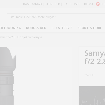
KAMPAANIAD
TEENUSED
KAUPLUSED
BLOGI
PH
|
|
|
|
EKTROONIKA
KODU & AED
ILU & TERVIS
SPORT & HOBI
m f/2-2.8 FE objektiiv Sonyle
Samy
f/2-2.
259108