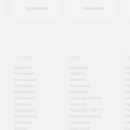
Spordikellad
Kõrvaklapid
Tooted
Sirvi
T
Kaamerad
Kauplused
Tee
Fotokaubad
Infopäring
Fo
Arvutikaubad
Järelmaks
Fot
Elektroonika
Kampaaniad
Fot
Kodukaubad
Kliendikaart
Pus
Autokaubad
Kauba tagastamine
Suu
Tööriistad
Lõpumüük
Dig
Mänguasjad
Veebimüük, kõik 1€!
Ph
Spordikaubad
Kasutustingimused
Do
Ilu & tervis
Populaarsed
Fot
Droonid
Uued tooted
Lis