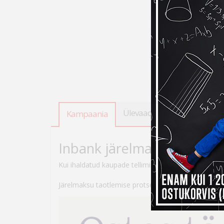
Ülevaade
Tooteandmed
Kampaania
Inbank järelmaksuga ostes
Kui ihaldatud kaupade tellimiseks peaks raha nappi
Järelmaksu taotlemise protsess on lihtne – veebikau