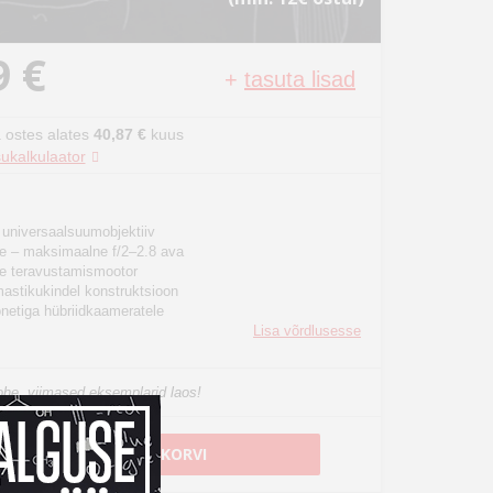
9 €
+
tasuta lisad
 ostes alates
40,87 €
kuus
ukalkulaator
niversaalsuumobjektiiv
ne – maksimaalne f/2–2.8 ava
pne teravustamismootor
mastikukindel konstruktsioon
netiga hübriidkaameratele
Lisa võrdlusesse
he, viimased eksemplarid laos!
LISA OSTUKORVI