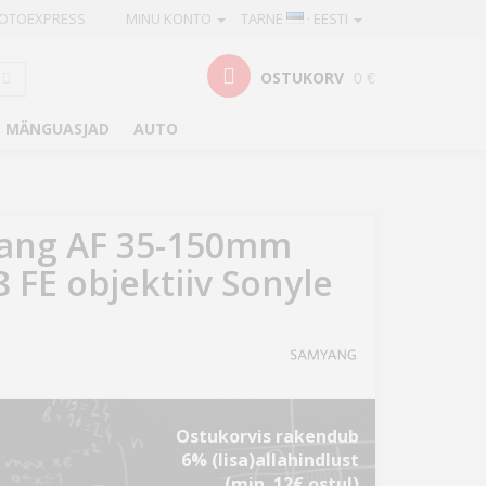
OTOEXPRESS
MINU KONTO
TARNE
· EESTI
OSTUKORV
0 €
MÄNGUASJAD
AUTO
ang AF 35-150mm
8 FE objektiiv Sonyle
Ostukorvis rakendub
6% (lisa)allahindlust
(min. 12€ ostul)