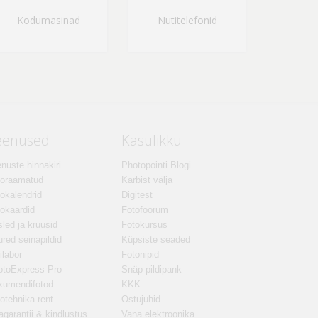
Kodumasinad
Nutitelefonid
eenused
Kasulikku
nuste hinnakiri
Photopointi Blogi
toraamatud
Karbist välja
okalendrid
Digitest
okaardid
Fotofoorum
led ja kruusid
Fotokursus
red seinapildid
Küpsiste seaded
ilabor
Fotonipid
otoExpress Pro
Snäp pildipank
kumendifotod
KKK
otehnika rent
Ostujuhid
agarantii & kindlustus
Vana elektroonika