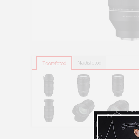
Näidisfotod
Tootefotod