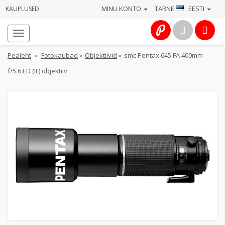
MINU KONTO
TARNE
· EESTI
KAUPLUSED
Avaleht
Info
Pealeht
»
Fotokaubad
»
Objektiivid
»
smc Pentax 645 FA 400mm
f/5.6 ED (IF) objektiiv
Teenused
Kaamerad
Fotokaubad
Arvuti
&
IT
Elektroonika