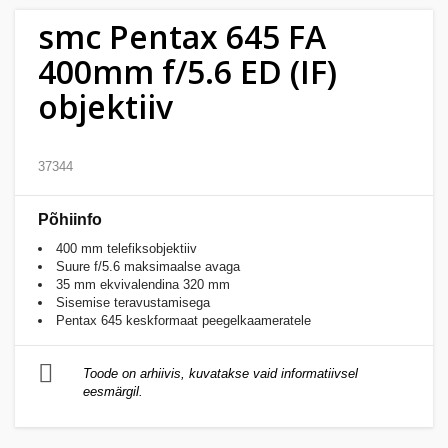
Kodu
smc Pentax 645 FA
&
400mm f/5.6 ED (IF)
aed
objektiiv
Ilu
&
37344
tervis
Põhiinfo
Sport
&
400 mm telefiksobjektiiv
Suure f/5.6 maksimaalse avaga
hobi
35 mm ekvivalendina 320 mm
Sisemise teravustamisega
Pentax 645 keskformaat peegelkaameratele
Mänguasjad
Toode on arhiivis, kuvatakse vaid informatiivsel
Auto
eesmärgil.