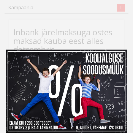
Kampaania
Inbank järelmaksuga ostes
maksad kauba eest alles
detsembris
Kui ihaldatud kaupade tellimiseks peaks raha nappima,
siis
Inbank järelmaksu abiga saad soovitud kauba
kohe kätte, aga maksma hakkad alles
detsembris!
Järelmaksu taotlemise protsess on lihtne –
veebikaubamaja ostukorvis tuleb makseviisiks valida
“Maksa järelmaksuga” ning seejärel täita kõik vajalikud
väljad.