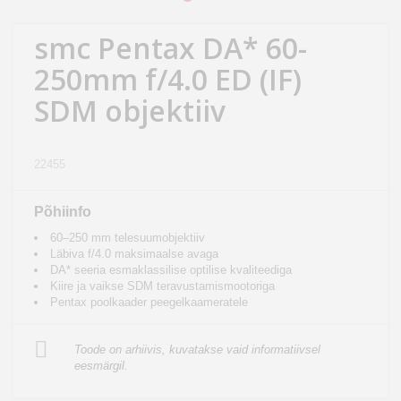
Kodu
&
smc Pentax DA* 60-
aed
250mm f/4.0 ED (IF)
SDM objektiiv
Ilu
&
tervis
22455
Sport
Põhiinfo
&
60–250 mm telesuumobjektiiv
hobi
Läbiva f/4.0 maksimaalse avaga
DA* seeria esmaklassilise optilise kvaliteediga
Kiire ja vaikse SDM teravustamismootoriga
Mänguasjad
Pentax poolkaader peegelkaameratele
Auto
Toode on arhiivis, kuvatakse vaid informatiivsel
eesmärgil.