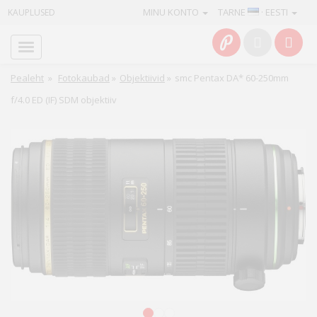
MINU KONTO
TARNE
· EESTI
KAUPLUSED
Avaleht
Info
Pealeht
»
Fotokaubad
»
Objektiivid
»
smc Pentax DA* 60-250mm
f/4.0 ED (IF) SDM objektiiv
Teenused
Kaamerad
Fotokaubad
Arvuti
&
IT
Elektroonika
1
2
3