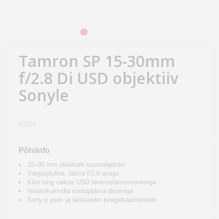
Kodu
&
aed
1
2
3
4
5
6
7
8
Tamron SP 15-30mm
Ilu
&
f/2.8 Di USD objektiiv
tervis
Sonyle
Sport
&
60154
hobi
Põhiinfo
Mänguasjad
15–30 mm ülilainurk-suumobjektiiv
Valgusjõuline, läbiva f/2.8 avaga
Kiire ning vaikse USD teravustamismootoriga
Auto
Ilmastikukindla vastupidava disainiga
Sony α pool- ja täiskaader peegelkaameratele