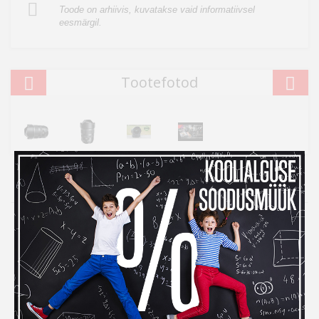
Toode on arhiivis, kuvatakse vaid informatiivsel
eesmärgil.
Tootefotod
Kampaania
Inbank järelmaksuga ostes
maksad kauba eest alles
detsembris
Kui ihaldatud kaupade tellimiseks peaks raha nappima,