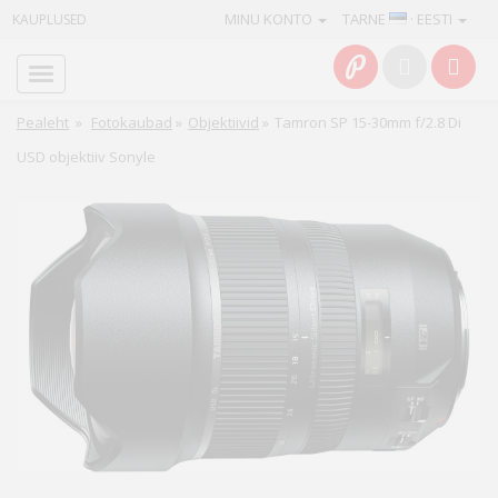
MINU KONTO
TARNE
· EESTI
KAUPLUSED
Avaleht
Info
Pealeht
»
Fotokaubad
»
Objektiivid
»
Tamron SP 15-30mm f/2.8 Di
USD objektiiv Sonyle
Teenused
Kaamerad
Fotokaubad
Arvuti
&
IT
Elektroonika