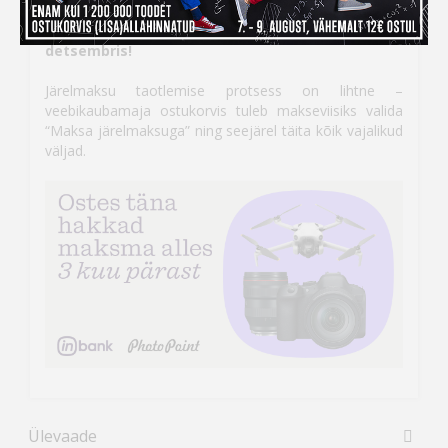
siis
Inbank järelmaksu abiga saad soovitud kauba
kohe kätte, aga maksma hakkad alles
detsembris!
Järelmaksu taotlemise protsess on lihtne –
veebikaubamaja ostukorvis tuleb makseviisiks valida
“Maksa järelmaksuga” ning seejärel täita kõik vajalikud
väljad.
Ülevaade