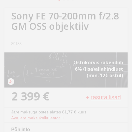
Kodu
&
Sony FE 70-200mm f/2.8
aed
GM OSS objektiiv
Ilu
&
89138
tervis
Ostukorvis rakendub
Sport
6% (lisa)allahindlust
&
(min. 12€ ostul)
hobi
2 399 €
Mänguasjad
+
tasuta lisad
Auto
Järelmaksuga ostes alates
81,77 €
kuus
Ava järelmaksukalkulaator
Põhiinfo