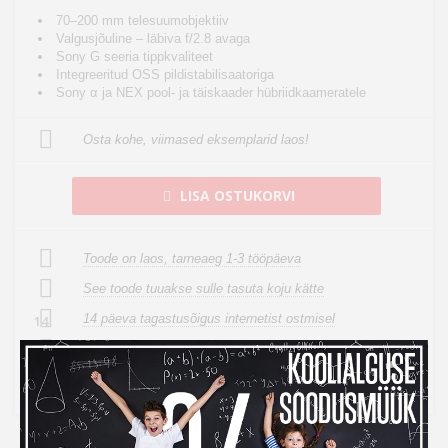
70–200 mm telesuumobjektiiv
Valgusjõuline – läbiva f/2.8 avaga
Sony G seeria tippkvaliteet
Integreeritud OSS pildistabilisaatoriga
Sony α ja NEX pool- ja täiskaader hübriidkaameratele
Osta kohe, viimased eksemplarid laos!
LISA OSTUKORVI
Toode on laos, tarneaeg 1-3 tööpäeva
See toode tuuakse sulle tasuta koju kätte
14 päeva tagastusõigus internetist ostmisel
14
Küsi vahetuspakkumist
Toodet on võimalik rentida
Kampaania