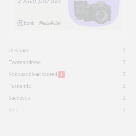
Ülevaade
Tooteandmed
Kokkusobivad tooted
1
Tarneinfo
Saadavus
Rent