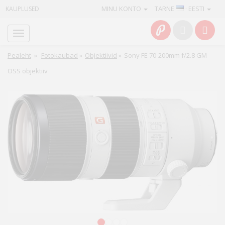
MINU KONTO
TARNE
· EESTI
KAUPLUSED
Avaleht
Info
Pealeht
»
Fotokaubad
»
Objektiivid
»
Sony FE 70-200mm f/2.8 GM
OSS objektiiv
Teenused
Kaamerad
Fotokaubad
Arvuti
&
IT
Elektroonika
1
2
3
4