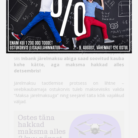
Inbank järelmaksuga ostes
maksad kauba eest alles
detsembris
Kui ihaldatud kaupade tellimiseks peaks raha nappima,
siis
Inbank järelmaksu abiga saad soovitud kauba
kohe kätte, aga maksma hakkad alles
detsembris!
Järelmaksu taotlemise protsess on lihtne –
veebikaubamaja ostukorvis tuleb makseviisiks valida
“Maksa järelmaksuga” ning seejärel täita kõik vajalikud
väljad.